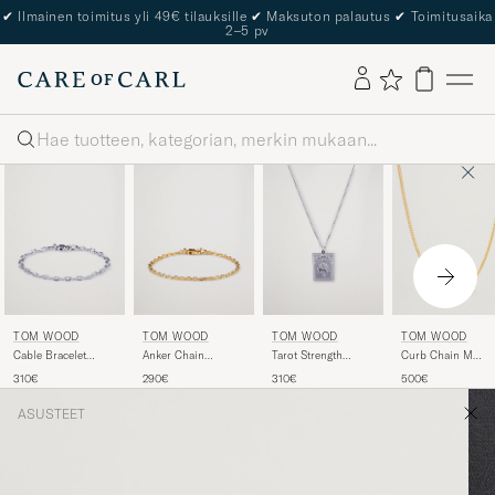
✔
Ilmainen toimitus yli 49€ tilauksille
✔
Maksuton palautus
✔
Toimitusaika
2–5 pv
Haku
TOM WOOD
TOM WOOD
TOM WOOD
TOM WOOD
Cable Bracelet
Anker Chain
Tarot Strength
Curb Chain M
Silver
Bracelet Gold
Pendant Necklace
Necklace Gold
310€
290€
310€
500€
Silver
ASUSTEET