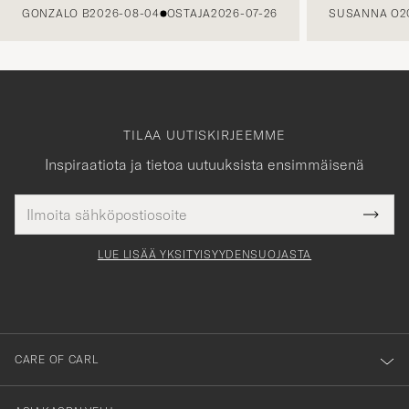
GONZALO B
2026-08-04
OSTAJA
2026-07-26
SUSANNA O
2
TILAA UUTISKIRJEEMME
Inspiraatiota ja tietoa uutuuksista ensimmäisenä
Sähköpostiosoite
Tack
kollinen
Submi
för
tieto
Newsl
Form
LUE LISÄÄ YKSITYISYYDENSUOJASTA
att
du
anmälde
dig
till
CARE OF CARL
vårt