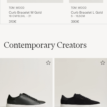
TOM WOOD
TOM WOOD
Curb Bracelet M Gold
Curb Bracelet L Gold
18 CM
19,5
XL - 21
S - 16,5CM
310€
390€
Contemporary Creators