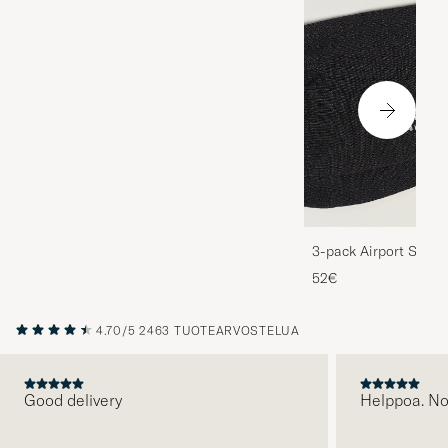
3-pack Airport Socks
Melange
52€
4.70/5
2463 TUOTEARVOSTELUA
Good delivery
Helppoa. N
EDELLINEN