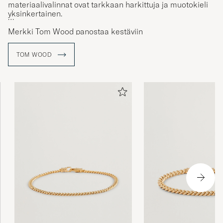
materiaalivalinnat ovat tarkkaan harkittuja ja muotokieli
yksinkertainen.
Merkki Tom Wood panostaa kestäviin
materiaalivalintoihin ja laatuun sekä muotoiluun ja
ajattomuuteen. Korut valmistetaan korkealaatuisesta
TOM WOOD
hopeasta ja kullasta, usein kierrätetystä metalleista,
pitkää käyttöikää ajatellen.