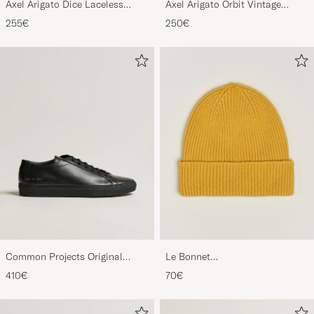
Axel Arigato Dice Laceless
Axel Arigato Orbit Vintage
Suede Sneaker Black
Sneaker Black
255€
250€
Common Projects Original
Le Bonnet
Achilles Sneaker Black
Lambswool/Caregora Beanie
410€
70€
Mustard