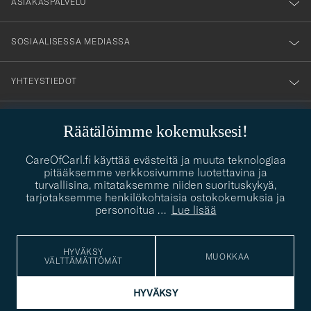
nyhetsbrev!
ASIAKASPALVELU
SOSIAALISESSA MEDIASSA
YHTEYSTIEDOT
Räätälöimme kokemuksesi!
PUKEUTUMISNEUVONTA
CareOfCarl.fi käyttää evästeitä ja muuta teknologiaa
Kaipaatko apua oman tyylisi löytämiseen? Me autamme sinua
pitääksemme verkkosivumme luotettavina ja
contact@careofcarl.com
mielellämme!
turvallisina, mitataksemme niiden suorituskykyä,
tarjotaksemme henkilökohtaisia ostokokemuksia ja
PUKEUTUMISNEUVONTA
personoitua
…
Lue lisää
HYVÄKSY
MUOKKAA
VÄLTTÄMÄTTÖMÄT
© Care of Carl 2026
HYVÄKSY