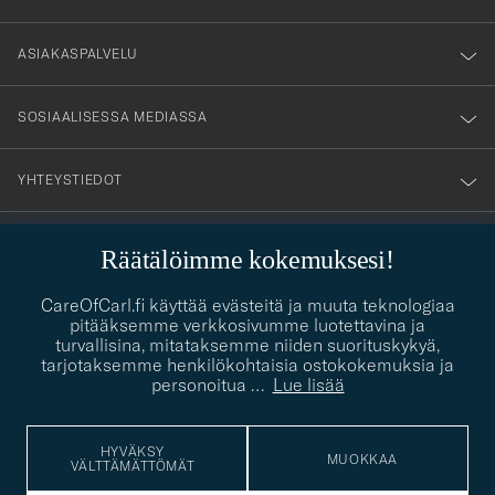
vårt
nyhetsbrev!
ASIAKASPALVELU
SOSIAALISESSA MEDIASSA
YHTEYSTIEDOT
Räätälöimme kokemuksesi!
PUKEUTUMISNEUVONTA
CareOfCarl.fi käyttää evästeitä ja muuta teknologiaa
Kaipaatko apua oman tyylisi löytämiseen? Me autamme sinua
pitääksemme verkkosivumme luotettavina ja
contact@careofcarl.com
mielellämme!
turvallisina, mitataksemme niiden suorituskykyä,
tarjotaksemme henkilökohtaisia ostokokemuksia ja
PUKEUTUMISNEUVONTA
personoitua
…
Lue lisää
HYVÄKSY
MUOKKAA
VÄLTTÄMÄTTÖMÄT
© Care of Carl 2026