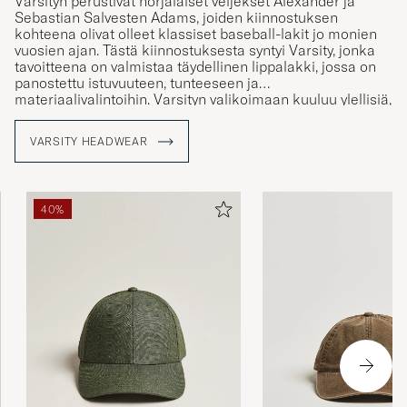
Varsityn perustivat norjalaiset veljekset Alexander ja
Sebastian Salvesten Adams, joiden kiinnostuksen
kohteena olivat olleet klassiset baseball-lakit jo monien
vuosien ajan. Tästä kiinnostuksesta syntyi Varsity, jonka
tavoitteena on valmistaa täydellinen lippalakki, jossa on
panostettu istuvuuteen, tunteeseen ja
materiaalivalintoihin. Varsityn valikoimaan kuuluu ylellisiä,
minimalistisia päähineitä, joissa pääasiallisena
materiaalina on kashmir. Inspiraatiota merkin tuotteisiin
VARSITY HEADWEAR
on haettu matkoilta ympäri maailman sekä ihmisten ja
kulttuurien yhdistymisestä.
40%