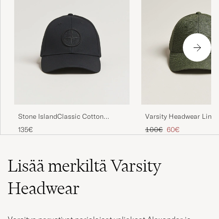
Varsity Headwear Linen
Stone IslandClassic Cotton
Cap French Olive
CapBlack
Tavallinen hinta
Alennettu hinta
100€
60€
135€
Lisää merkiltä Varsity
Headwear