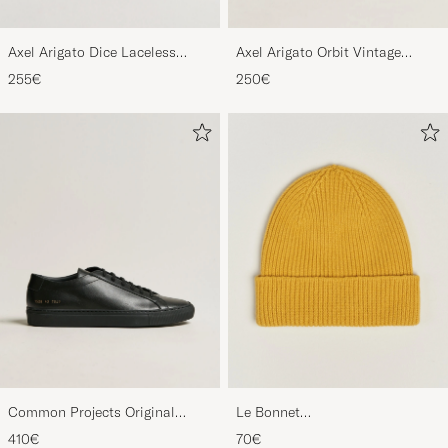
Axel Arigato Dice Laceless
Axel Arigato Orbit Vintage
Suede Sneaker Black
Sneaker Black
255€
250€
Common Projects Original
Le Bonnet
Achilles Sneaker Black
Lambswool/Caregora Beanie
410€
70€