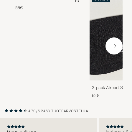
55€
3-pack Airport Socks
Melange
52€
4.70/5
2463 TUOTEARVOSTELUA
Good delivery
Helppoa. N