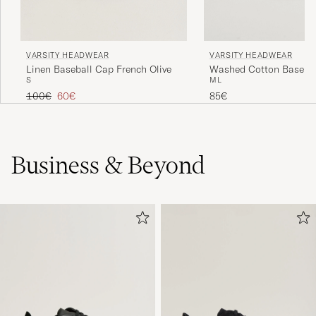
VARSITY HEADWEAR
VARSITY HEADWEAR
Linen Baseball Cap French Olive
Washed Cotton Baseba
S
M
L
Beige
Tavallinen hinta
Alennettu hinta
100€
60€
85€
Business & Beyond