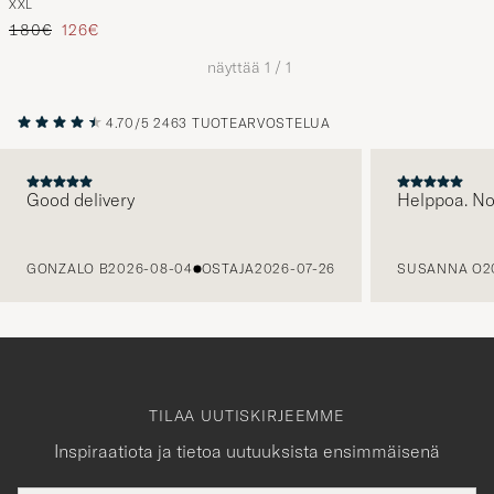
XXL
Marine
Tavallinen hinta
Alennettu hinta
180€
126€
näyttää
1
/
1
4.70/5
2463 TUOTEARVOSTELUA
Good delivery
Helppoa. N
EDELLINEN
GONZALO B
2026-08-04
OSTAJA
2026-07-26
SUSANNA O
2
TILAA UUTISKIRJEEMME
Inspiraatiota ja tietoa uutuuksista ensimmäisenä