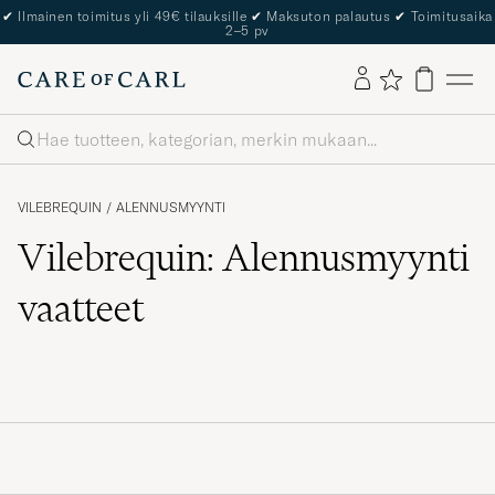
✔
Ilmainen toimitus yli 49€ tilauksille
✔
Maksuton palautus
✔
Toimitusaika
2–5 pv
Haku
VILEBREQUIN
/
ALENNUSMYYNTI
Vilebrequin: Alennusmyynti
vaatteet