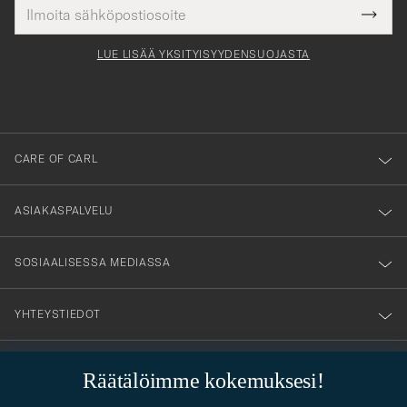
Sähköpostiosoite
Tack
kollinen
Submi
för
tieto
Newsl
Form
LUE LISÄÄ YKSITYISYYDENSUOJASTA
att
du
anmälde
dig
till
CARE OF CARL
vårt
nyhetsbrev!
ASIAKASPALVELU
SOSIAALISESSA MEDIASSA
YHTEYSTIEDOT
Räätälöimme kokemuksesi!
PUKEUTUMISNEUVONTA