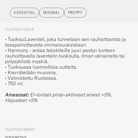
ESSENTIAL
MINIMAL
PREPPY
TUOTEKUVAUS
• Tuoksu:Laventeli, joka tunnetaan sen rauhoittavista ja
tasapainottavista ominaisuuksistaan.
• Harmony - antaa tekstiileille juuri pestyn tunteen
rauhoittavalla laventelin tuoksulla, ilman väriaineita tai
polysyklistä myskiä.
• Tuoksussa luonnollisia uutteita.
• Kierrätetään muovina.
• Valmistettu Ruotsissa.
• 750 ml.
Ainesosat:
Ei-ioniset pinta-aktiiviset aineet <5%,
Hajusteet <5%
TUOTENUMERO
22996210