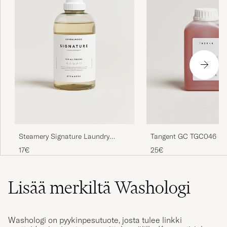
Tangent GC TGC046 Su
Steamery Signature Laundry
Cashmere Detergent
Detergent 750ml
25€
17€
Lisää merkiltä Washologi
Washologi on pyykinpesutuote, josta tulee linkki