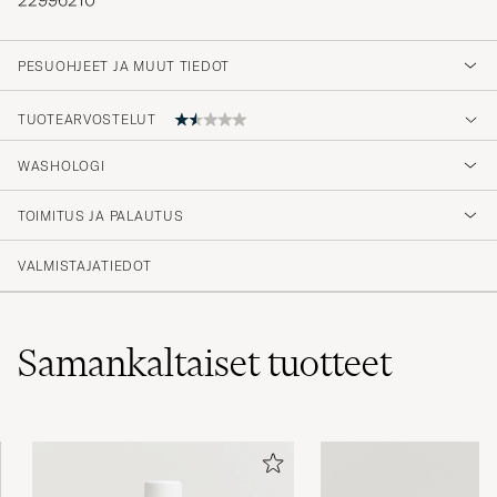
PESUOHJEET JA MUUT TIEDOT
TUOTEARVOSTELUT
WASHOLOGI
Lukter som smakløst såpevann, ingen
lavendel.
TOIMITUS JA PALAUTUS
LINER G
OSTETTU OSOITTEESSA CAREOFCARL.NO
VALMISTAJATIEDOT
Samankaltaiset
tuotteet