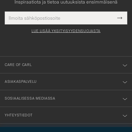
Inspiraatiota ja tietoa uutuuksista ensimmäisenä
Sähköpostiosoite
Tack
kollinen
Submi
för
tieto
Newsl
Form
LUE LISÄÄ YKSITYISYYDENSUOJASTA
att
du
anmälde
dig
till
CARE OF CARL
vårt
nyhetsbrev!
ASIAKASPALVELU
SOSIAALISESSA MEDIASSA
YHTEYSTIEDOT