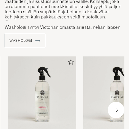
vaatteiden ja sisustussuunnittelun välille. Konsepti, joka
on aiemmin puuttunut markkinoilta, keskittyy yhtä paljon
tuotteen sisällön ympäristöajatteluun ja kestävään
kehitykseen kuin pakkaukseen sekä muotoiluun.
Washologi syntyi Victorian omasta arjesta, neljän lapsen
äitinä, uransa puolivälissä. Kodin ja pesuhuoneen
remontin yhteydessä syntyi ajatus tuotteista, jotka
WASHOLOGI
harmonisoituvat sekä toimivuuden, tehokkuuden että
esteettisyyden kanssa.