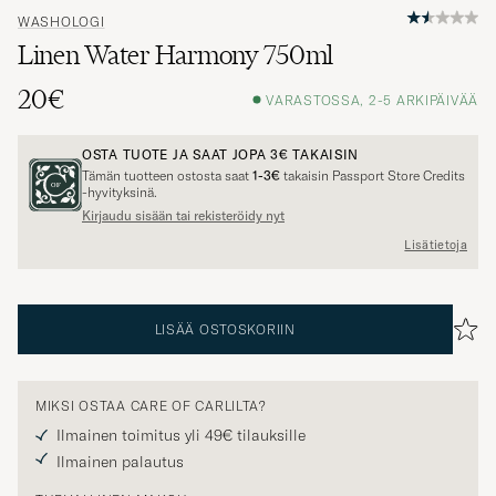
WASHOLOGI
Linen Water Harmony 750ml
20€
VARASTOSSA, 2-5 ARKIPÄIVÄÄ
OSTA TUOTE JA SAAT JOPA
3€
TAKAISIN
Tämän tuotteen ostosta saat
1-3€
takaisin Passport Store Credits
-hyvityksinä.
Kirjaudu sisään tai rekisteröidy nyt
Lisätietoja
LISÄÄ OSTOSKORIIN
MIKSI OSTAA CARE OF CARLILTA?
Ilmainen toimitus yli 49€ tilauksille
Ilmainen palautus