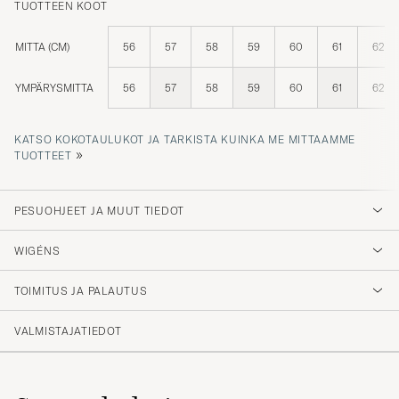
MITTA (CM)
56
57
58
59
60
61
62
YMPÄRYSMITTA
56
57
58
59
60
61
62
KATSO KOKOTAULUKOT JA TARKISTA KUINKA ME MITTAAMME
»
TUOTTEET
PESUOHJEET JA MUUT TIEDOT
WIGÉNS
TOIMITUS JA PALAUTUS
VALMISTAJATIEDOT
Samankaltaiset
tuotteet