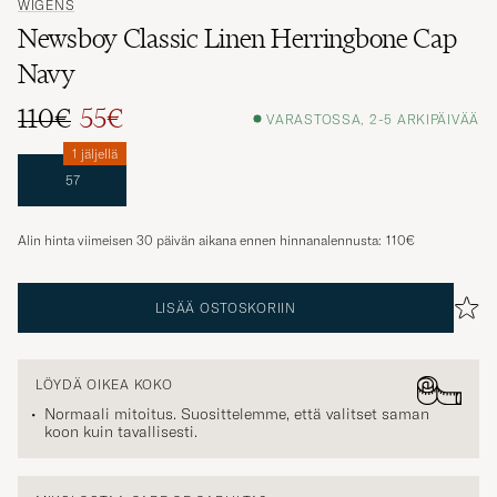
Newsboy Classic Linen Herringbone Cap
Navy
110€
55€
VARASTOSSA, 2-5 ARKIPÄIVÄÄ
1 jäljellä
57
Alin hinta viimeisen 30 päivän aikana ennen hinnanalennusta:
110€
LISÄÄ OSTOSKORIIN
LÖYDÄ OIKEA KOKO
Normaali mitoitus. Suosittelemme, että valitset saman
koon kuin tavallisesti.
MIKSI OSTAA CARE OF CARLILTA?