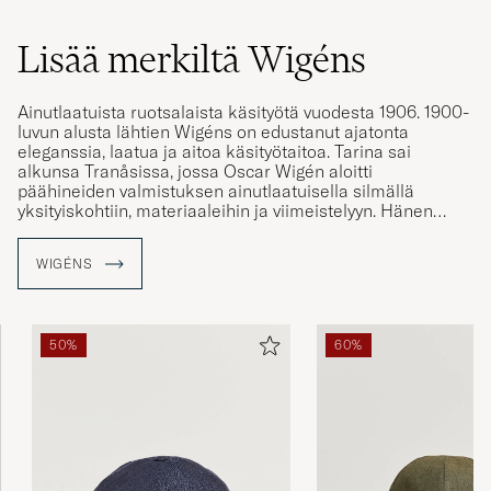
Lisää merkiltä Wigéns
Ainutlaatuista ruotsalaista käsityötä vuodesta 1906. 1900-
luvun alusta lähtien Wigéns on edustanut ajatonta
eleganssia, laatua ja aitoa käsityötaitoa. Tarina sai
alkunsa Tranåsissa, jossa Oscar Wigén aloitti
päähineiden valmistuksen ainutlaatuisella silmällä
yksityiskohtiin, materiaaleihin ja viimeistelyyn. Hänen
osaamisensa toi nopeasti brändille hyvän maineen, ja
pian Wigéns tunnettiin laajalti kaupungin rajojen
WIGÉNS
ulkopuolella. Nykyään kannamme ylpeinä perintöä
eteenpäin. Kaikki lippalakit valmistetaan käsin omassa
tehtaassamme, ensiluokkaisista kankaista Euroopan
arvostetuimmilta kutomoilta. Jokainen sauma ja
50%
60%
yksityiskohta heijastaa yli 125 vuoden tyyliä ja eleganssia.