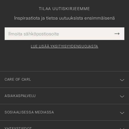
TILAA UUTISKIRJEEMME
Inspiraatiota ja tietoa uutuuksista ensimmäisenä
Sähköpostiosoite
Tack
kollinen
Submi
för
tieto
Newsl
Form
LUE LISÄÄ YKSITYISYYDENSUOJASTA
att
du
anmälde
dig
till
CARE OF CARL
vårt
nyhetsbrev!
ASIAKASPALVELU
SOSIAALISESSA MEDIASSA
YHTEYSTIEDOT