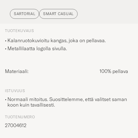
SARTORIAL
SMART CASUAL
TUOTEKUVAUS
Kalanruotokuvioitu kangas, joka on pellavaa.
Metallilaatta logolla sivulla.
Materiaali:
100% pellava
ISTUVUUS
Normaali mitoitus. Suosittelemme, että valitset saman
koon kuin tavallisesti.
TUOTENUMERO
27004612
TUOTTEEN KOOT