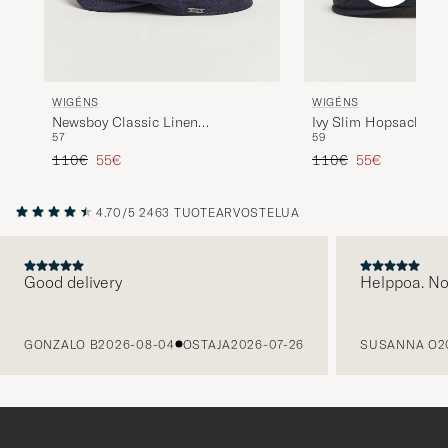
WIGÉNS
WIGÉNS
Newsboy Classic Linen
Ivy Slim Hopsack Li
57
59
Herringbone Cap Navy
Tavallinen hinta
Alennettu hinta
Tavallinen hinta
Alennettu hint
110€
55€
110€
55€
4.70/5
2463 TUOTEARVOSTELUA
Good delivery
Helppoa. N
EDELLINEN
GONZALO B
2026-08-04
OSTAJA
2026-07-26
SUSANNA O
2