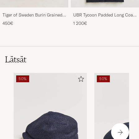
Tiger of Sweden Burin Grained
UBR Tycoon Padded Long Coat
Leather Briefcase Brown
Black
450€
1 200€
Lätsät
50%
50%