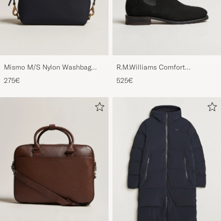
Mismo M/S Nylon Washbag
R.M.Williams Comfort
Navy/Dark Brown
Craftsman G Boot Black Suede
275€
525€