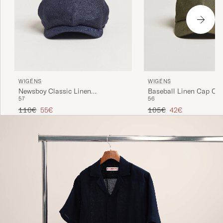
WIGÉNS
WIGÉNS
Newsboy Classic Linen
Baseball Linen Cap Oli
57
56
Herringbone Cap Navy
Tavallinen hinta
Alennettu hinta
Tavallinen hinta
Alennettu hinta
110€
55€
105€
42€