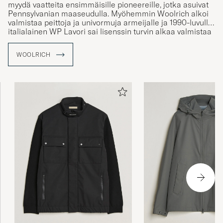
myydä vaatteita ensimmäisille pioneereille, jotka asuivat
Pennsylvanian maaseudulla. Myöhemmin Woolrich alkoi
valmistaa peittoja ja univormuja armeijalle ja 1990-luvulla
italialainen WP Lavori sai lisenssin turvin alkaa valmistaa
merkin tuotteita. Nykyään Woolrich valmistaa
hienostuneita tuotteita, mutta se ei ole unohtanut
WOOLRICH
perimäänsä ja se kunnostautuukin edelleen klassisten
takkien kuten Arctic Parkan valmistajana.