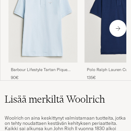
Barbour Lifestyle Tartan Pique
Polo Ralph Lauren Cus
Polo Niagra Mist
Fit Polo Newport Navy
90€
135€
Lisää merkiltä Woolrich
Woolrich on aina keskittynyt valmistamaan tuotteita, jotka
on tehty noudattaen kestävän kehityksen periaatteita.
Kaikki sai alkunsa kun John Rich II vuonna 1830 alkoi