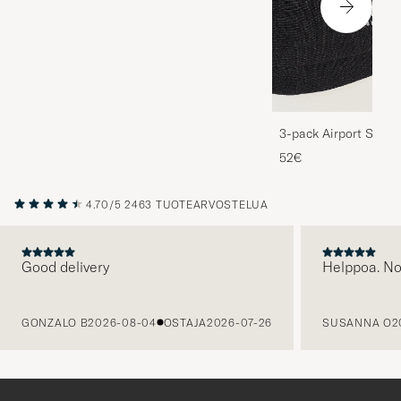
3-pack Airport Socks
Melange
52€
4.70/5
2463 TUOTEARVOSTELUA
Good delivery
Helppoa. N
EDELLINEN
GONZALO B
2026-08-04
OSTAJA
2026-07-26
SUSANNA O
2