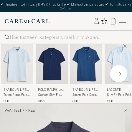
✔
Ilmainen toimitus yli 49€ tilauksille
✔
Maksuton palautus
✔
Toimitusaika
2–5 pv
Haku
BARBOUR LIFEST
POLO RALPH LAU
BARBOUR LIFEST
LACOSTE
YLE
REN
YLE
Tartan Pique Polo
Custom Slim Fit
Sports Polo Deep
Slim Fit Polo Piké
Niagra Mist
Polo Newport Navy
Blue
Rill
90€
135€
80€
110€
VAATTEET
/
PIKEET