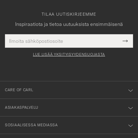
TILAA UUTISKIRJEEMME
Inspiraatiota ja tietoa uutuuksista ensimmäisenä
Sähköpostiosoite
Tack
kollinen
Submi
för
tieto
Newsl
Form
LUE LISÄÄ YKSITYISYYDENSUOJASTA
att
du
anmälde
dig
till
CARE OF CARL
vårt
nyhetsbrev!
ASIAKASPALVELU
SOSIAALISESSA MEDIASSA