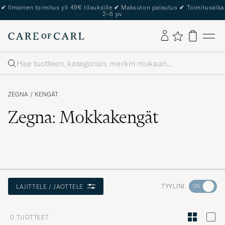
✔
Ilmainen toimitus yli 49€ tilauksille
✔
Maksuton palautus
✔
Toimitusaika
2–5 pv
Haku
ZEGNA
/
KENGÄT
Zegna: Mokkakengät
Aktivoi
TYYLINI
LAJITTELE / JAOTTELE
Minun
tyylini
0
TUOTTEET