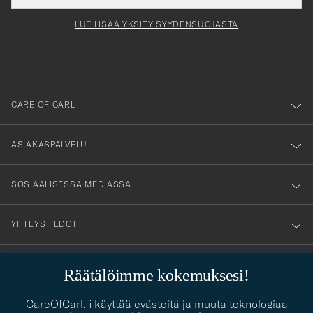
för
tieto
Newsl
Form
LUE LISÄÄ YKSITYISYYDENSUOJASTA
att
du
anmälde
dig
till
CARE OF CARL
vårt
nyhetsbrev!
ASIAKASPALVELU
SOSIAALISESSA MEDIASSA
YHTEYSTIEDOT
Räätälöimme kokemuksesi!
PUKEUTUMISNEUVONTA
CareOfCarl.fi käyttää evästeitä ja muuta teknologiaa
Kaipaatko apua oman tyylisi löytämiseen? Me autamme sinua