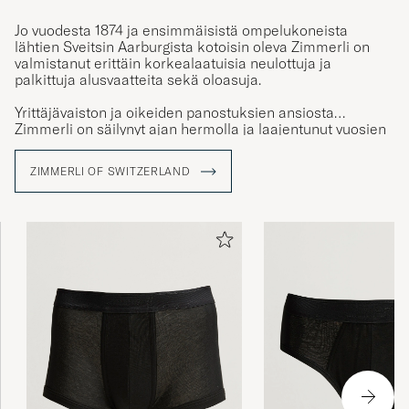
Jo vuodesta 1874 ja ensimmäisistä ompelukoneista
lähtien Sveitsin Aarburgista kotoisin oleva Zimmerli on
valmistanut erittäin korkealaatuisia neulottuja ja
palkittuja alusvaatteita sekä oloasuja.
Yrittäjävaiston ja oikeiden panostuksien ansiosta
Zimmerli on säilynyt ajan hermolla ja laajentunut vuosien
myötä. Tänä päivänä Ranskassa ja Kiinassa sijaitsevien
tuotantopisteiden huomio on kiinnittynyt kestävään
ZIMMERLI OF SWITZERLAND
kehitykseen sekä ympäristön tukemiseen.