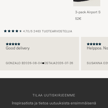
3-pack Airport Socks
Melange
52€
4.70/5
2463 TUOTEARVOSTELUA
Good delivery
Helppoa. N
EDELLINEN
GONZALO B
2026-08-04
OSTAJA
2026-07-26
SUSANNA O
2
TILAA UUTISKIRJEEMME
Inspiraatiota ja tietoa uutuuksista ensimmäisenä