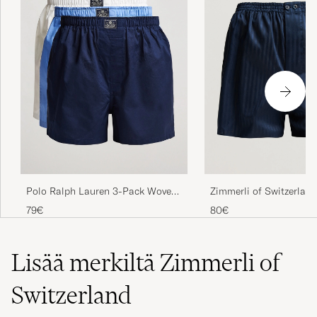
Polo Ralph Lauren 3-Pack Woven
Zimmerli of Switzerland
Boxer White/Blue/Navy
Mercerized Cotton Boxe
79€
80€
Navy
Lisää merkiltä Zimmerli of
Switzerland