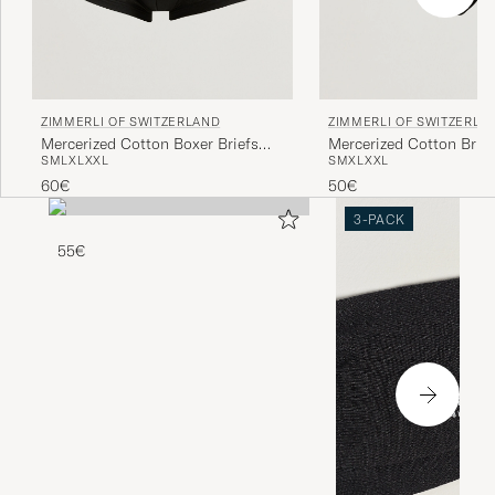
ZIMMERLI OF SWITZERLAND
ZIMMERLI OF SWITZERLA
Mercerized Cotton Boxer Briefs
Mercerized Cotton Brief
S
M
L
XL
XXL
S
M
XL
XXL
Black
60€
50€
3-PACK
55€