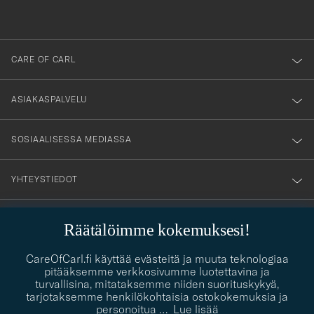
anmälde
dig
till
CARE OF CARL
vårt
nyhetsbrev!
ASIAKASPALVELU
SOSIAALISESSA MEDIASSA
YHTEYSTIEDOT
Räätälöimme kokemuksesi!
PUKEUTUMISNEUVONTA
Kaipaatko apua oman tyylisi löytämiseen? Me autamme sinua
CareOfCarl.fi käyttää evästeitä ja muuta teknologiaa
contact@careofcarl.com
mielellämme!
pitääksemme verkkosivumme luotettavina ja
turvallisina, mitataksemme niiden suorituskykyä,
PUKEUTUMISNEUVONTA
tarjotaksemme henkilökohtaisia ostokokemuksia ja
personoitua
…
Lue lisää