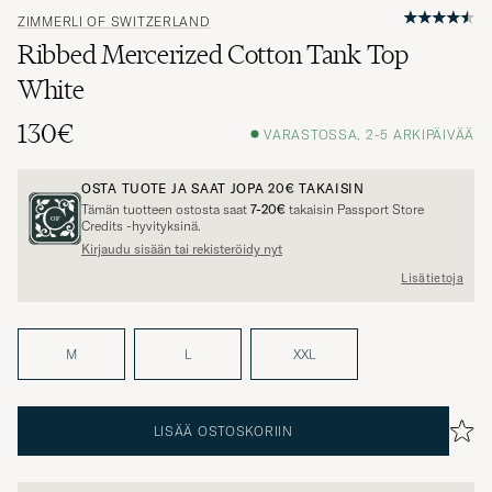
ZIMMERLI OF SWITZERLAND
Ribbed Mercerized Cotton Tank Top
White
130€
VARASTOSSA, 2-5 ARKIPÄIVÄÄ
OSTA TUOTE JA SAAT JOPA
20€
TAKAISIN
Tämän tuotteen ostosta saat
7-20€
takaisin Passport Store
Credits -hyvityksinä.
Kirjaudu sisään tai rekisteröidy nyt
Lisätietoja
M
L
XXL
LISÄÄ OSTOSKORIIN