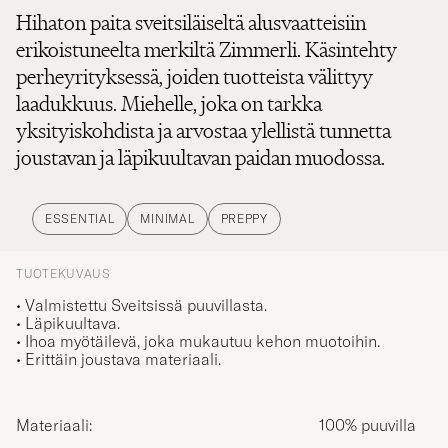
Hihaton paita sveitsiläiseltä alusvaatteisiin
erikoistuneelta merkiltä Zimmerli. Käsintehty
perheyrityksessä, joiden tuotteista välittyy
laadukkuus. Miehelle, joka on tarkka
yksityiskohdista ja arvostaa ylellistä tunnetta
joustavan ja läpikuultavan paidan muodossa.
ESSENTIAL
MINIMAL
PREPPY
TUOTEKUVAUS
• Valmistettu Sveitsissä puuvillasta.
• Läpikuultava.
• Ihoa myötäilevä, joka mukautuu kehon muotoihin.
• Erittäin joustava materiaali.
Materiaali:
100% puuvilla