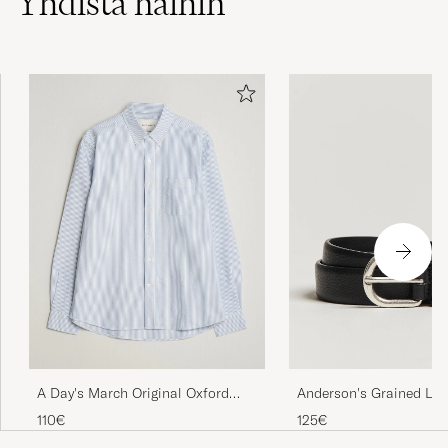
Anderson's Grained Lea
A Day's March Original Oxford
2,5 cm Black
Shirt Blue/White
125€
110€