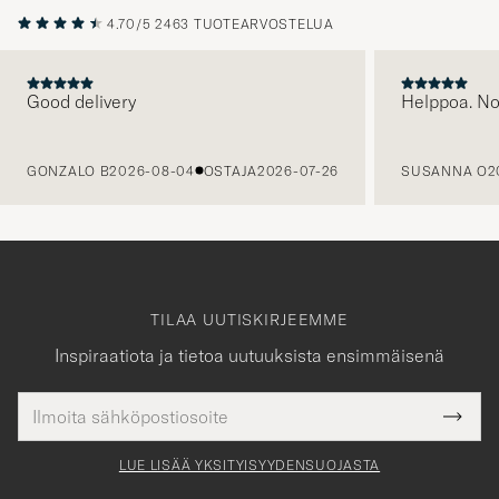
4.70/5
2463 TUOTEARVOSTELUA
Good delivery
Helppoa. N
EDELLINEN
GONZALO B
2026-08-04
OSTAJA
2026-07-26
SUSANNA O
2
TILAA UUTISKIRJEEMME
Inspiraatiota ja tietoa uutuuksista ensimmäisenä
Sähköpostiosoite
Tack
kollinen
Submi
för
tieto
Newsl
Form
LUE LISÄÄ YKSITYISYYDENSUOJASTA
att
du