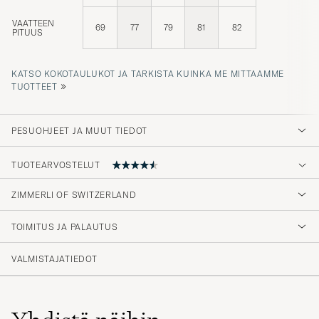
VAATTEEN
69
77
79
81
82
PITUUS
KATSO KOKOTAULUKOT JA TARKISTA KUINKA ME MITTAAMME
»
TUOTTEET
PESUOHJEET JA MUUT TIEDOT
TUOTEARVOSTELUT
ZIMMERLI OF SWITZERLAND
hyvä paita
TOIMITUS JA PALAUTUS
JARI H
OSTETTU OSOITTEESSA CAREOFCARL.FI
VALMISTAJATIEDOT
Yhdistä näihin