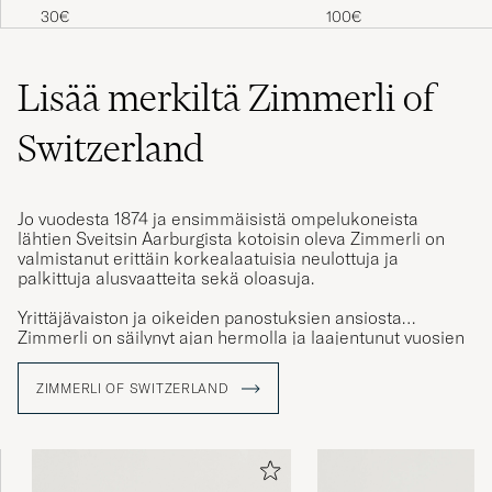
30€
100€
Lisää merkiltä Zimmerli of
Switzerland
Jo vuodesta 1874 ja ensimmäisistä ompelukoneista
lähtien Sveitsin Aarburgista kotoisin oleva Zimmerli on
valmistanut erittäin korkealaatuisia neulottuja ja
palkittuja alusvaatteita sekä oloasuja.
Yrittäjävaiston ja oikeiden panostuksien ansiosta
Zimmerli on säilynyt ajan hermolla ja laajentunut vuosien
myötä. Tänä päivänä Ranskassa ja Kiinassa sijaitsevien
tuotantopisteiden huomio on kiinnittynyt kestävään
ZIMMERLI OF SWITZERLAND
kehitykseen sekä ympäristön tukemiseen.