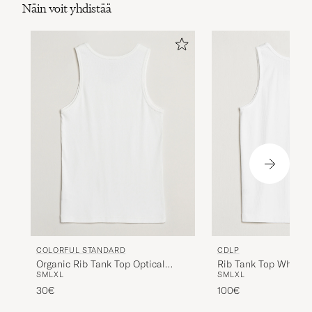
Näin voit yhdistää
COLORFUL STANDARD
CDLP
Organic Rib Tank Top Optical
Rib Tank Top White
S
M
L
XL
S
M
L
XL
White
30€
100€