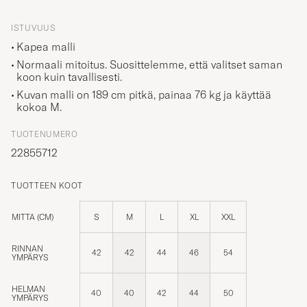
ISTUVUUS
Kapea malli
Normaali mitoitus. Suosittelemme, että valitset saman
koon kuin tavallisesti.
Kuvan malli on 189 cm pitkä, painaa 76 kg ja käyttää
kokoa
M
.
TUOTENUMERO
22855712
TUOTTEEN KOOT
MITTA (CM)
S
M
L
XL
XXL
RINNAN
42
42
44
46
54
YMPÄRYS
HELMAN
40
40
42
44
50
YMPÄRYS