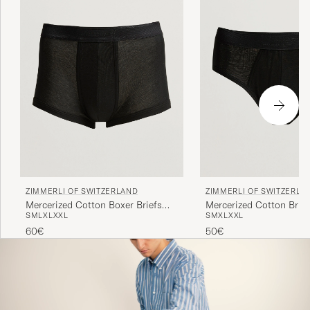
ZIMMERLI OF SWITZERLAND
ZIMMERLI OF SWITZERLA
Mercerized Cotton Boxer Briefs
Mercerized Cotton Brief
S
M
L
XL
XXL
S
M
XL
XXL
Black
60€
50€