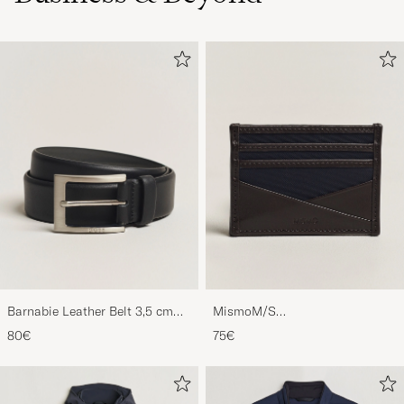
Barnabie Leather Belt 3,5 cm
MismoM/S
Black
CardholderNavy/Dark Brown
80€
75€