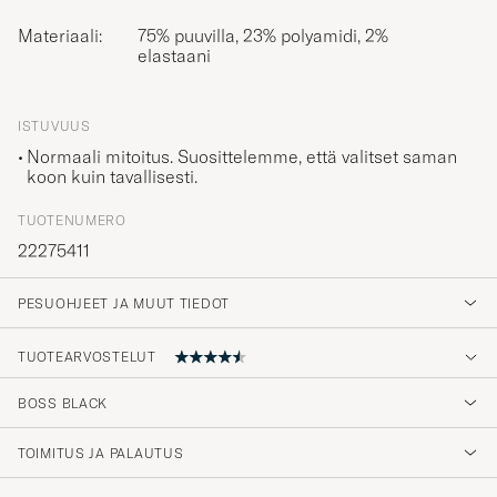
Materiaali:
75% puuvilla, 23% polyamidi, 2%
elastaani
ISTUVUUS
Normaali mitoitus. Suosittelemme, että valitset saman
koon kuin tavallisesti.
TUOTENUMERO
22275411
PESUOHJEET JA MUUT TIEDOT
TUOTEARVOSTELUT
BOSS BLACK
Alltid supernöjd. Snabb leverans.
TOIMITUS JA PALAUTUS
KATARINA E
OSTETTU OSOITTEESSA CAREOFCARL.SE