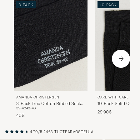
3-PACK
10-PACK
AMANDA CHRISTENSEN
CARE WITH CARL
3-Pack True Cotton Ribbed Socks
10-Pack Solid Cotto
39-42
43-46
Black
BLACK
29,90€
40€
4.70/5
2463 TUOTEARVOSTELUA