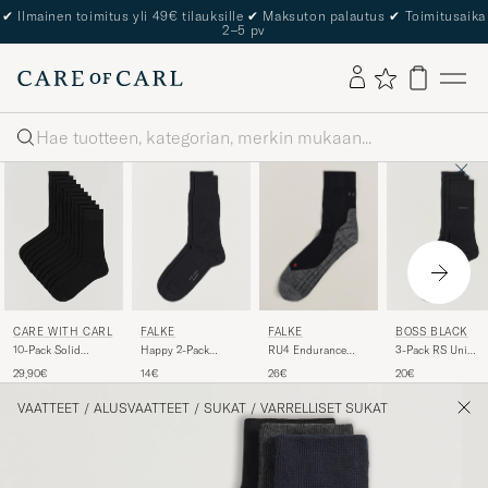
✔
Ilmainen toimitus yli 49€ tilauksille
✔
Maksuton palautus
✔
Toimitusaika
2–5 pv
Haku
FALKE
FALKE
BOSS BLACK
CARE WITH CARL
Happy 2-Pack
RU4 Endurance
3-Pack RS Uni
10-Pack Solid
Cotton Socks Black
Running Socks
Socks Black
Cotton Socks
14€
26€
20€
29,90€
Black Mix
BLACK
VAATTEET
/
ALUSVAATTEET
/
SUKAT
/
VARRELLISET SUKAT