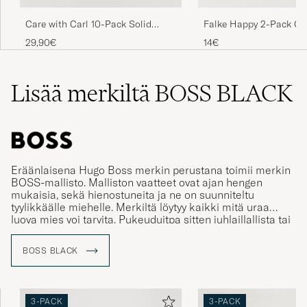
Falke Happy 2-Pack Co
Care with Carl 10-Pack Solid
Black
Cotton Socks BLACK
14€
29,90€
Lisää merkiltä BOSS BLACK
Eräänlaisena Hugo Boss merkin perustana toimii merkin
BOSS-mallisto. Malliston vaatteet ovat ajan hengen
mukaisia, sekä hienostuneita ja ne on suunniteltu
tyylikkäälle miehelle. Merkiltä löytyy kaikki mitä uraa
luova mies voi tarvita. Pukeuduitpa sitten juhlaillallista tai
rennompaan illanviettoa varten.
BOSS BLACK
3-PACK
3-PACK