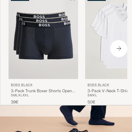
BOSS BLACK
BOSS BLACK
3-Pack Trunk Boxer Shorts Open
3-Pack V-Neck T-Shirt 
S
M
L
XL
XXL
S
M
XL
Blue
39€
50€