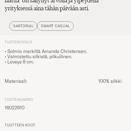
laatua" on säilynyt arvolla ja ylpeydellä
yrityksessä aina tähän päivään asti.
SARTORIAL
SMART CASUAL
TUOTEKUVAUS
• Solmio merkiltä Amanda Christensen.
• Valmistettu silkistä, pilkullinen.
• Leveys 8 cm.
Materiaali:
100% silkki
TUOTENUMERO
16022610
TUOTTEEN KOOT