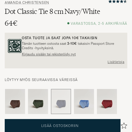
AMANDA CHRISTENSEN
Dot Classic Tie 8 cm Navy/White
64€
VARASTOSSA, 2-5 ARKIPÄIVÄÄ
OSTA TUOTE JA SAAT JOPA
10€
TAKAISIN
Tämän tuotteen ostosta saat
3-10€
takaisin Passport Store
Credits -hyvityksinä.
Kirjaudu sisään tai rekisteröidy nyt
Lisätietoja
LÖYTYY MYÖS SEURAAVISSA VÄREISSÄ
LISÄÄ OSTOSKORIIN