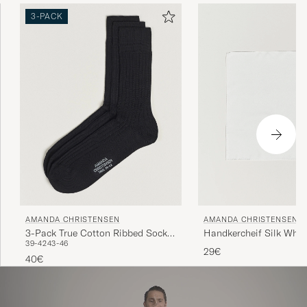
ympäristössä, missä käsityötaidot ovat säilyneet
3-PACK
sukupolvien ajan.
AMANDA CHRISTENSEN
AMANDA CHRISTENSEN
3-Pack True Cotton Ribbed Socks
Handkercheif Silk Whit
39-42
43-46
Black
29€
40€