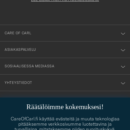
att
du
anmälde
dig
till
CARE OF CARL
vårt
nyhetsbrev!
ASIAKASPALVELU
SOSIAALISESSA MEDIASSA
YHTEYSTIEDOT
Räätälöimme kokemuksesi!
PUKEUTUMISNEUVONTA
Kaipaatko apua oman tyylisi löytämiseen? Me autamme sinua
CareOfCarl.fi käyttää evästeitä ja muuta teknologiaa
contact@careofcarl.com
mielellämme!
pitääksemme verkkosivumme luotettavina ja
turvallisina, mitataksemme niiden suorituskykyä,