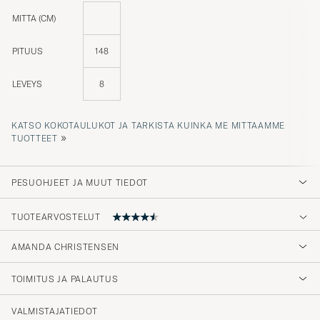
MITTA (CM)
PITUUS
148
LEVEYS
8
KATSO KOKOTAULUKOT JA TARKISTA KUINKA ME MITTAAMME
»
TUOTTEET
PESUOHJEET JA MUUT TIEDOT
TUOTEARVOSTELUT
AMANDA CHRISTENSEN
Som vanligt är CARE of CARL BRA MED
HÖGKVALITATIVA OCH PRISVÄRDA
TOIMITUS JA PALAUTUS
PRODUKTER SAMT OVANLIGT SNABB
LEVERANSTID.
VALMISTAJATIEDOT