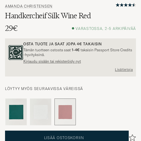
AMANDA CHRISTENSEN
Handkercheif Silk Wine Red
29€
VARASTOSSA, 2-5 ARKIPÄIVÄÄ
OSTA TUOTE JA SAAT JOPA
4€
TAKAISIN
Tämän tuotteen ostosta saat
1-4€
takaisin Passport Store Credits
-hyvityksinä.
Kirjaudu sisään tai rekisteröidy nyt
Lisätietoja
LÖYTYY MYÖS SEURAAVISSA VÄREISSÄ
LISÄÄ OSTOSKORIIN