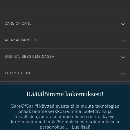
anmälde
dig
till
CARE OF CARL
vårt
nyhetsbrev!
ASIAKASPALVELU
SOSIAALISESSA MEDIASSA
YHTEYSTIEDOT
Räätälöimme kokemuksesi!
PUKEUTUMISNEUVONTA
Kaipaatko apua oman tyylisi löytämiseen? Me autamme sinua
CareOfCarl.fi käyttää evästeitä ja muuta teknologiaa
contact@careofcarl.com
mielellämme!
pitääksemme verkkosivumme luotettavina ja
turvallisina, mitataksemme niiden suorituskykyä,
PUKEUTUMISNEUVONTA
tarjotaksemme henkilökohtaisia ostokokemuksia ja
personoitua
…
Lue lisää