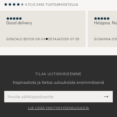
4.70/5
2463 TUOTEARVOSTELUA
Good delivery
Helppoa. N
EDELLINEN
GONZALO B
2026-08-04
OSTAJA
2026-07-26
SUSANNA O
2
TILAA UUTISKIRJEEMME
Inspiraatiota ja tietoa uutuuksista ensimmäisenä
Sähköpostiosoite
Tack
kollinen
Submi
för
tieto
Newsl
Form
LUE LISÄÄ YKSITYISYYDENSUOJASTA
att
du