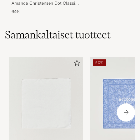
Tie 8 cm Navy/White
64€
Samankaltaiset
tuotteet
50%