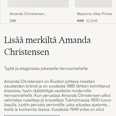
Amanda Christensen
Massimo Alba Printed 
Handkercheif Silk White
Voile Hankerchief Tulip
Tavallinen hinta
Alennettu hinta
29€
45€
22,50€
Lisää merkiltä Amanda
Christensen
Tyyliä ja eleganssia jokaiselle herrasmiehelle.
Amanda Christensen on Ruotsin johtava miesten
asusteiden brändi ja on vuodesta 1885 lähtien toimittanut
klassisia, hyvin räätälöityjä vaatteita modernille
herrasmiehelle. Kun perustaja Amanda Christensen alkoi
valmistaa rusetteja ja kravatteja Tukholmassa 1800-luvun
lopulla, luotiin perusta perinnölle, joka edustaa ajatonta
tyyliä ja korkeinta laatua. Vuodesta 1949 yritys on ollut
kuninkaallinen hovihankkija ja tarjoaa nykyään solmioita,
huiveja, taskuliinoja, sukkia ja kalvosinnappeja –