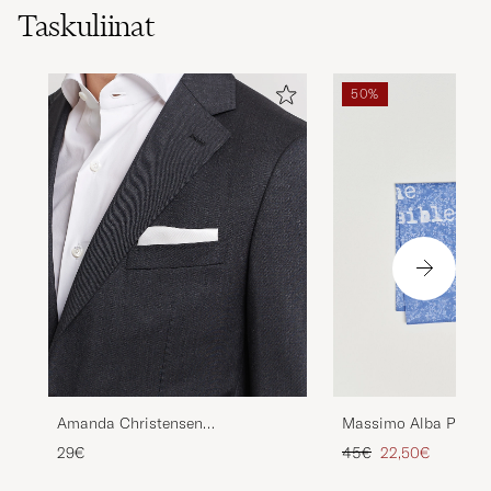
Taskuliinat
50%
Amanda Christensen
Massimo Alba Printe
Handkercheif Silk White
Voile Hankerchief Tul
Tavallinen hinta
Alennettu hinta
29€
45€
22,50€