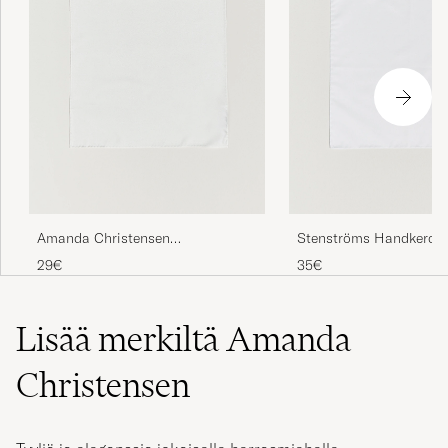
Amanda Christensen
Stenströms Handkerchi
Handkercheif Silk White
White
29€
35€
Lisää merkiltä Amanda
Christensen
Tyyliä ja eleganssia jokaiselle herrasmiehelle.