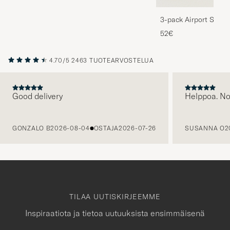
3-pack Airport Socks
Melange
52€
4.70/5
2463 TUOTEARVOSTELUA
Good delivery
Helppoa. N
EDELLINEN
GONZALO B
2026-08-04
OSTAJA
2026-07-26
SUSANNA O
2
TILAA UUTISKIRJEEMME
Inspiraatiota ja tietoa uutuuksista ensimmäisenä
Sähköpostiosoite