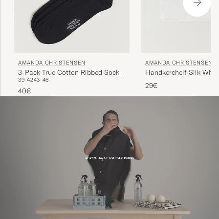
AMANDA CHRISTENSEN
AMANDA CHRISTENSEN
3-Pack True Cotton Ribbed Socks
Handkercheif Silk Whit
39-42
43-46
Black
29€
40€