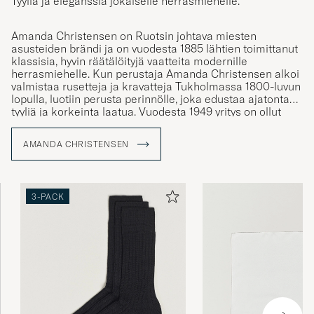
Amanda Christensen on Ruotsin johtava miesten
asusteiden brändi ja on vuodesta 1885 lähtien toimittanut
klassisia, hyvin räätälöityjä vaatteita modernille
herrasmiehelle. Kun perustaja Amanda Christensen alkoi
valmistaa rusetteja ja kravatteja Tukholmassa 1800-luvun
lopulla, luotiin perusta perinnölle, joka edustaa ajatonta
tyyliä ja korkeinta laatua. Vuodesta 1949 yritys on ollut
kuninkaallinen hovihankkija ja tarjoaa nykyään solmioita,
huiveja, taskuliinoja, sukkia ja kalvosinnappeja –
AMANDA CHRISTENSEN
yksityiskohtia, jotka vahvistavat persoonallisuutta ja tyyliä
tietoisten miesten keskuudessa ympäri maailmaa. Suuri
osa tuotannosta tapahtuu Italian Comojärven
ympäristössä, missä käsityötaidot ovat säilyneet
3-PACK
sukupolvien ajan.