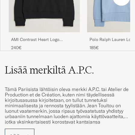
AMI Contrast Heart Logo
Polo Ralph Lauren Loop
Sweatshirt Black
Sweatshirt Chambray B
240€
185€
Lisää merkiltä A.P.C.
Tämä Pariisista lähtöisin oleva merkki A.P.C. tai Atelier de
Production et de Création, kuten nimi täydellisessä
kirjoitusasussa kirjoitetaan, on tullut tunnetuksi
minimaalisesta ja rennosta tyylistään. Jean Touitou on
luonut vaatemerkin, jossa ripaus työvaatetusta yhdistyy
urbaaniin tunnelmaan luoden ajattomia käyttövaatteita,
jotka yksinkertaisesti korostavat kantajansa
persoonallisuutta, ennemmin kuin varjostavat sitä.
A.P.C.