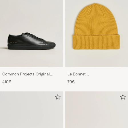
Common Projects Original
Le Bonnet
Achilles Sneaker Black
Lambswool/Caregora Beanie
410€
70€
Mustard