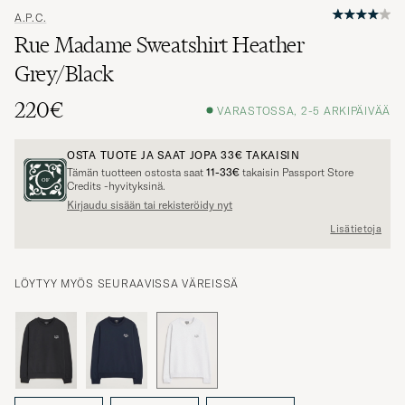
A.P.C.
Rue Madame Sweatshirt Heather
Grey/Black
220€
VARASTOSSA, 2-5 ARKIPÄIVÄÄ
OSTA TUOTE JA SAAT JOPA
33€
TAKAISIN
Tämän tuotteen ostosta saat
11-33€
takaisin Passport Store
Credits -hyvityksinä.
Kirjaudu sisään tai rekisteröidy nyt
Lisätietoja
LÖYTYY MYÖS SEURAAVISSA VÄREISSÄ