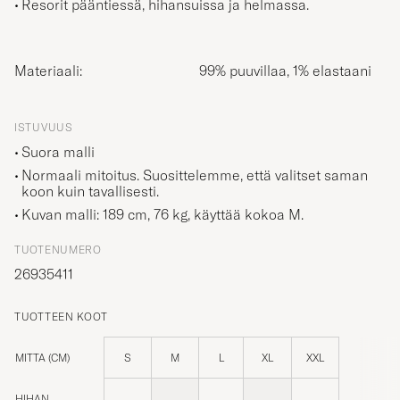
Materiaali:
99% puuvillaa, 1% elastaani
ISTUVUUS
Suora malli
Normaali mitoitus. Suosittelemme, että valitset saman
koon kuin tavallisesti.
Kuvan malli: 189 cm, 76 kg, käyttää kokoa
M
.
TUOTENUMERO
26935411
TUOTTEEN KOOT
MITTA (CM)
S
M
L
XL
XXL
HIHAN
53
55
56
56
56