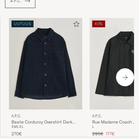
UUTUUS
40%
A.P.C.
A.P.C.
Basile Corduroy Overshirt Dark
Rue Madame Coach Jac
S
M
L
XL
L
Navy
Tavallinen hinta
Alennettu hinta
270€
295€
177€