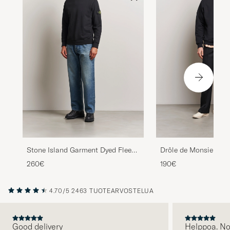
Stone Island Garment Dyed Fleece
Drôle de Monsieur S
Sweatshirt Black
Sweatshirt Black
260€
190€
4.70/5
2463 TUOTEARVOSTELUA
Good delivery
Helppoa. N