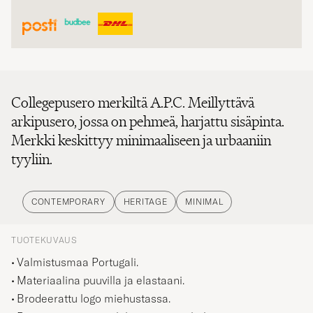
Collegepusero merkiltä A.P.C. Meillyttävä
arkipusero, jossa on pehmeä, harjattu sisäpinta.
Merkki keskittyy minimaaliseen ja urbaaniin
tyyliin.
CONTEMPORARY
HERITAGE
MINIMAL
TUOTEKUVAUS
Valmistusmaa Portugali.
Materiaalina puuvilla ja elastaani.
Brodeerattu logo miehustassa.
Resorit pääntiessä, hihansuissa ja helmassa.