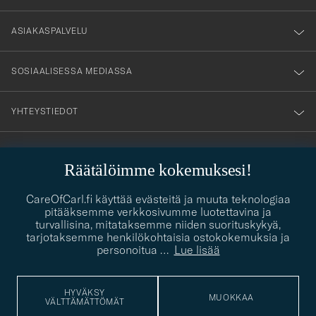
vårt
nyhetsbrev!
ASIAKASPALVELU
SOSIAALISESSA MEDIASSA
YHTEYSTIEDOT
PUKEUTUMISNEUVONTA
Räätälöimme kokemuksesi!
Kaipaatko apua oman tyylisi löytämiseen? Me autamme sinua
contact@careofcarl.com
CareOfCarl.fi käyttää evästeitä ja muuta teknologiaa
mielellämme!
pitääksemme verkkosivumme luotettavina ja
turvallisina, mitataksemme niiden suorituskykyä,
PUKEUTUMISNEUVONTA
tarjotaksemme henkilökohtaisia ostokokemuksia ja
personoitua
…
Lue lisää
© Care of Carl 2026
HYVÄKSY
MUOKKAA
VÄLTTÄMÄTTÖMÄT