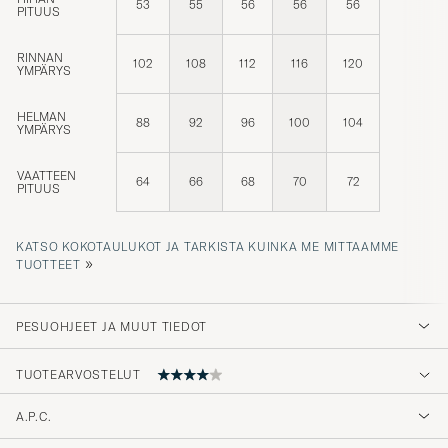
PITUUS
RINNAN
102
108
112
116
120
YMPÄRYS
HELMAN
88
92
96
100
104
YMPÄRYS
VAATTEEN
64
66
68
70
72
PITUUS
KATSO KOKOTAULUKOT JA TARKISTA KUINKA ME MITTAAMME
»
TUOTTEET
PESUOHJEET JA MUUT TIEDOT
TUOTEARVOSTELUT
A.P.C.
Fick aldrig leverans