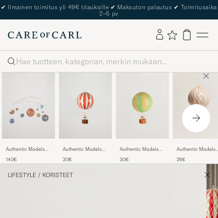
✔
Ilmainen toimitus yli 49€ tilauksille
✔
Maksuton palautus
✔
Toimitusaika
2–5 pv
Haku
Authentic Models
Authentic Models
Authentic Models
Authentic Models
Mobile Solar
Floating In The
Floating In The
Floating In The
140€
30€
30€
25€
System
Skies Balloon
Skies Balloon
Skies Balloon Ligh
Red/White
Double Green
Pink
LIFESTYLE
/
KORISTEET