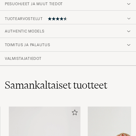
PESUOHJEET JA MUUT TIEDOT
TUOTEARVOSTELUT
4.7
AUTHENTIC MODELS
TOIMITUS JA PALAUTUS
(32 Arvosana)
(27)
VALMISTAJATIEDOT
(3)
(0)
(0)
(2)
Samankaltaiset
tuotteet
Rask levering
LINE G
OSTETTU OSOITTEESSA CAREOFCARL.NO