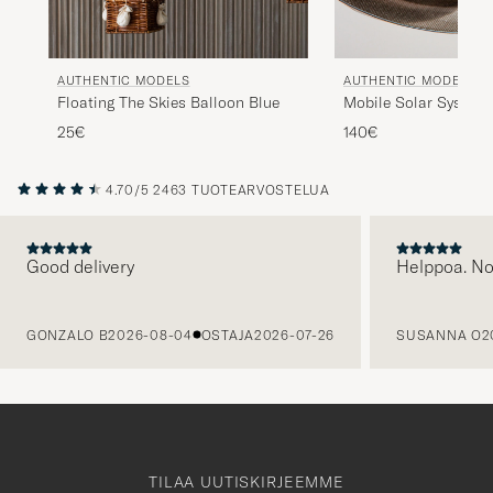
Article très beau, envoiem rapide et très bien
AUTHENTIC MODELS
AUTHENTIC MODELS
emballé
Floating The Skies Balloon Blue
Mobile Solar System
DOUHA H
25€
140€
OSTETTU OSOITTEESSA CAREOFCARL.COM
4.70/5
2463 TUOTEARVOSTELUA
Très beau article, envoi rapide et bien
protégé. Je recommende
Good delivery
Helppoa. N
DOUHA H
OSTETTU OSOITTEESSA CAREOFCARL.COM
EDELLINEN
GONZALO B
2026-08-04
OSTAJA
2026-07-26
SUSANNA O
2
Den var till belåtenhet och motsvarade
beskrivningen perfekt.
INGER E
OSTETTU OSOITTEESSA CAREOFCARL.SE
TILAA UUTISKIRJEEMME