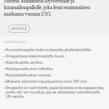
Models. Kunnioitus löytöretkille ja
kuumailmapallolle, joka lensi ensimmäisen
matkansa vuonna 1783.
LIFESTYLE
TUOTEKUVAUS
Kuumailmapallo todenmukaisilla yksityiskohdilla.
Ilmapallossa käsinmaalattu kuvio.
Käsinkudottu verkko.
Käsinpunottu kori rottinkia.
Ripustussilmukka muovia.
Mukana nyloninen ripustussiima (noin 120 cm).
Ilmapallot on valmistettu japanilaisesta erikoispaperista,
jonka väri voi muuttua, jos se altistetaan voimakkaalle
UV-valolle.