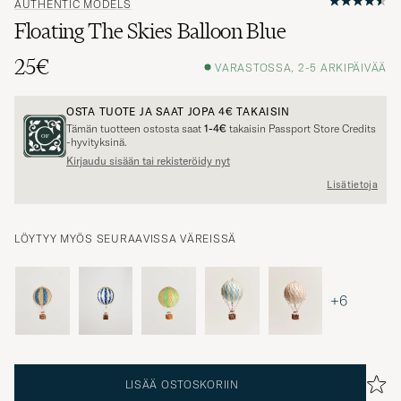
AUTHENTIC MODELS
Floating The Skies Balloon Blue
25€
VARASTOSSA, 2-5 ARKIPÄIVÄÄ
OSTA TUOTE JA SAAT JOPA
4€
TAKAISIN
Tämän tuotteen ostosta saat
1-4€
takaisin Passport Store Credits
-hyvityksinä.
Kirjaudu sisään tai rekisteröidy nyt
Lisätietoja
LÖYTYY MYÖS SEURAAVISSA VÄREISSÄ
+6
LISÄÄ OSTOSKORIIN