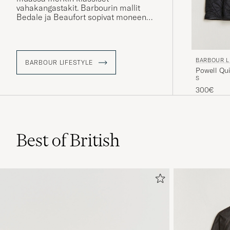
vahakangastakit. Barbourin mallit
Bedale ja Beaufort sopivat moneen
tilanteeseen. Voit pukea takin
päällesi lähtiessäsi metsästämään tai
ostoskierrokselle kaupungille.
BARBOUR L
BARBOUR LIFESTYLE
Powell Qui
S
300€
Best of British