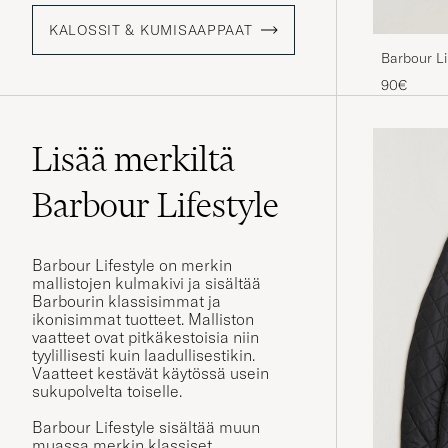
KALOSSIT & KUMISAAPPAAT
Barbour L
Black
90€
Lisää merkiltä
Barbour Lifestyle
Barbour Lifestyle on merkin
mallistojen kulmakivi ja sisältää
Barbourin klassisimmat ja
ikonisimmat tuotteet. Malliston
vaatteet ovat pitkäkestoisia niin
tyylillisesti kuin laadullisestikin.
Vaatteet kestävät käytössä usein
sukupolvelta toiselle.
Barbour Lifestyle sisältää muun
muassa merkin klassiset