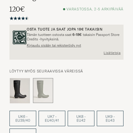
120€
VARASTOSSA, 2-5 ARKIPÄIVÄÄ
OSTA TUOTE JA SAAT JOPA
18€
TAKAISIN
Tämän tuotteen ostosta saat
6-18€
takaisin Passport Store
Credits -hyvityksinä.
Kirjaudu sisään tai rekisteröidy nyt
Lisätietoja
LÖYTYY MYÖS SEURAAVISSA VÄREISSÄ
UK6 -
UK7 -
UK8 -
UK9 -
EU39/40
EU40/41
EU42
EU43