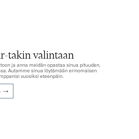
g av varen.
T
-takin valintaan
stoon ja anna meidän opastaa sinua pituuden,
oissa. Autamme sinua löytämään erinomaisen
umppanisi vuosiksi eteenpäin.
A