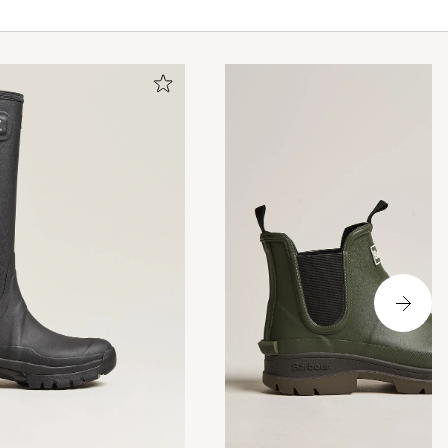
vært god. Den
eg har fra
sk og god
g har dette