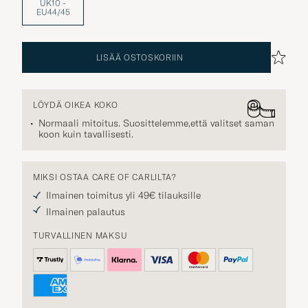
UK10 -
EU44/45
LISÄÄ OSTOSKORIIN
LÖYDÄ OIKEA KOKO
Normaali mitoitus. Suosittelemme,että valitset saman
koon kuin tavallisesti.
MIKSI OSTAA CARE OF CARLILTA?
Ilmainen toimitus yli 49€ tilauksille
Ilmainen palautus
TURVALLINEN MAKSU