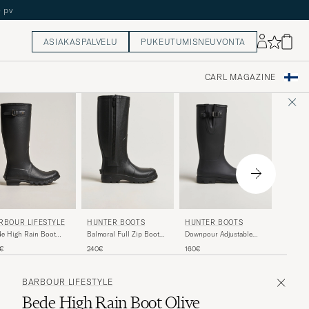
ASIAKASPALVELU
PUKEUTUMISNEUVONTA
CARL MAGAZINE
HUNTE
RBOUR LIFESTYLE
HUNTER BOOTS
HUNTER BOOTS
Comman
e High Rain Boot
Balmoral Full Zip Boot
Downpour Adjustable
Dark Oli
ck
Black
Boot Black
150€
0€
240€
160€
BARBOUR LIFESTYLE
Bede High Rain Boot Olive