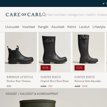
Haku
Uutuudet
Vaatteet
Kengät
Asusteet
Kellot
Laukut
Lifestyle
50%
50%
BARBOUR LIFESTYLE
HUNTER BOOTS
HUNTER BOOTS
Nimbus Rain Chelsea
Original Short Boot Black
Balmoral Side Adjustable
Boot Black
Neo Boot Black
Tavallinen hinta
Alennettu hinta
Tavallinen hinta
Alennettu hinta
90€
140€
70€
400€
200€
KENGÄT
/
KALOSSIT & KUMISAAPPAAT