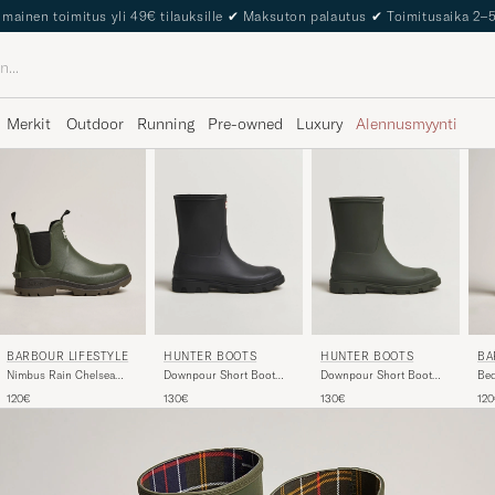
The Care of Carl Passport
Merkit
Outdoor
Running
Pre-owned
Luxury
Alennusmyynti
BARBOUR LIFESTYLE
BA
HUNTER BOOTS
HUNTER BOOTS
Nimbus Rain Chelsea
Bed
Downpour Short Boot
Downpour Short Boot
Boot Olive
Bla
Black
Dark Olive
120€
12
130€
130€