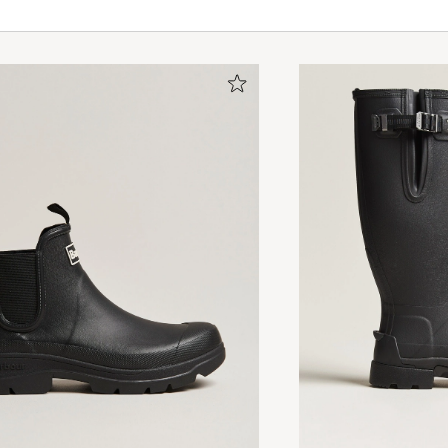
Jeg opplever at denne gummistøvlen på alle måter er s
fotavruller bedre, støtdemper bedre enn andre støvler j
norske produsenter. Så jeg anbefaler den. Opplever ra
service fra Careofcarl ved flere anledninger nå! For me
vært trygg netthandel og rask levering. Mvh Rune Knoff
RUNE K
OSTETTU OSOITTEESSA CAREOFCARL.NO
Rask levering, støvlene passet godt.
EMMA J
OSTETTU OSOITTEESSA CAREOFCARL.NO