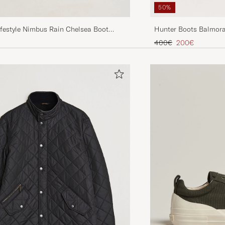
50%
ifestyle Nimbus Rain Chelsea Boot
Hunter Boots Balmora
Black
Tavallinen hinta
Alennettu hinta
400€
200€