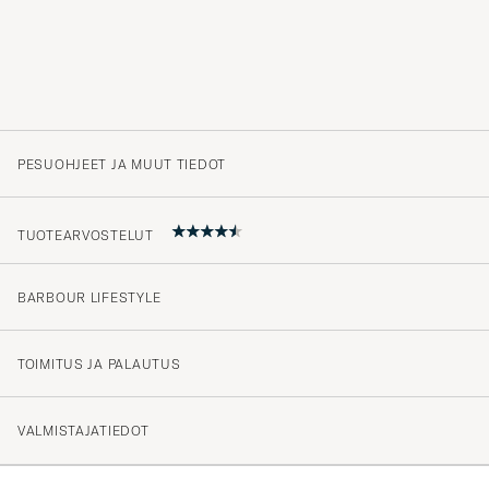
PESUOHJEET JA MUUT TIEDOT
TUOTEARVOSTELUT
BARBOUR LIFESTYLE
4.5
TOIMITUS JA PALAUTUS
(17 Arvosana)
VALMISTAJATIEDOT
(12)
(3)
(0)
(2)
(0)