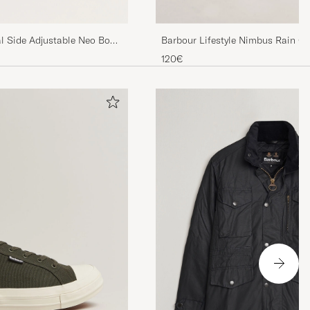
l Side Adjustable Neo Boot
Barbour Lifestyle Nimbus Rain Ch
120€