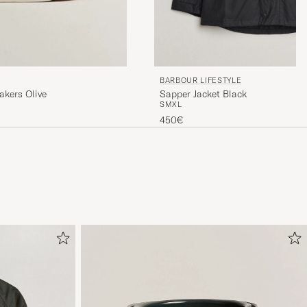
BARBOUR LIFESTYLE
Sapper Jacket Black
kers Olive
S
M
XL
450€