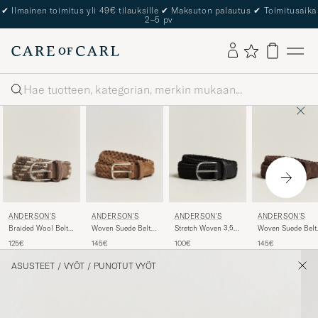
✔
Ilmainen toimitus yli 49€ tilauksille
✔
Maksuton palautus
✔
Toimitusaika
2–5 pv
Haku
ANDERSON'S
ANDERSON'S
ANDERSON'S
ANDERSON'S
Braided Wool Belt
Woven Suede Belt 3
Stretch Woven 3,5
Woven Suede Belt
Multi Natural
cm Light Brown
cm Belt Black
cm Dark Brown
125€
145€
100€
145€
ASUSTEET
/
VYÖT
/
PUNOTUT VYÖT