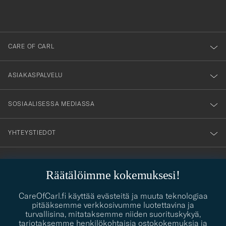
du
anmälde
dig
till
CARE OF CARL
vårt
nyhetsbrev!
ASIAKASPALVELU
SOSIAALISESSA MEDIASSA
YHTEYSTIEDOT
Räätälöimme kokemuksesi!
PUKEUTUMISNEUVONTA
Kaipaatko apua oman tyylisi löytämiseen? Me autamme sinua
CareOfCarl.fi käyttää evästeitä ja muuta teknologiaa
contact@careofcarl.com
mielellämme!
pitääksemme verkkosivumme luotettavina ja
turvallisina, mitataksemme niiden suorituskykyä,
PUKEUTUMISNEUVONTA
tarjotaksemme henkilökohtaisia ostokokemuksia ja