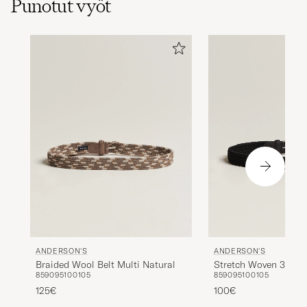
Punotut vyöt
ANDERSON'S
ANDERSON'S
Braided Wool Belt Multi Natural
Stretch Woven 3,5 cm
85
90
95
100
105
85
90
95
100
105
125€
100€