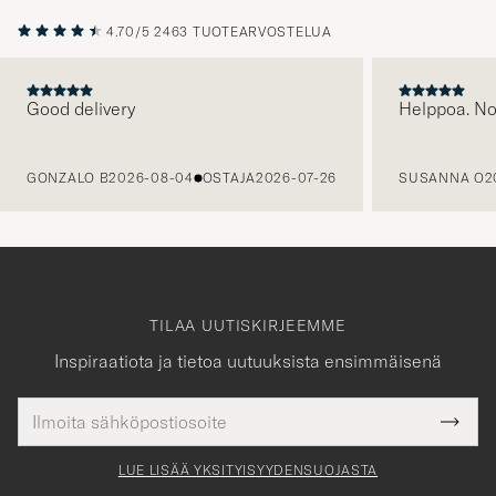
4.70/5
2463 TUOTEARVOSTELUA
Good delivery
Helppoa. N
EDELLINEN
GONZALO B
2026-08-04
OSTAJA
2026-07-26
SUSANNA O
2
TILAA UUTISKIRJEEMME
Inspiraatiota ja tietoa uutuuksista ensimmäisenä
Sähköpostiosoite
Tack
kollinen
Submi
för
tieto
Newsl
Form
LUE LISÄÄ YKSITYISYYDENSUOJASTA
att