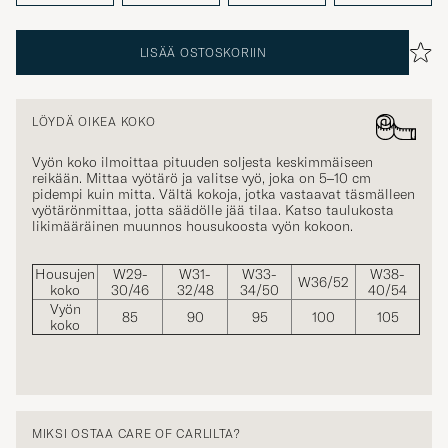
LISÄÄ OSTOSKORIIN
LÖYDÄ OIKEA KOKO
Vyön koko ilmoittaa pituuden soljesta keskimmäiseen
reikään. Mittaa vyötärö ja valitse vyö, joka on 5–10 cm
pidempi kuin mitta. Vältä kokoja, jotka vastaavat täsmälleen
vyötärönmittaa, jotta säädölle jää tilaa. Katso taulukosta
likimääräinen muunnos housukoosta vyön kokoon.
Housujen
W29-
W31-
W33-
W38-
W36/52
koko
30/46
32/48
34/50
40/54
Vyön
85
90
95
100
105
koko
MIKSI OSTAA CARE OF CARLILTA?