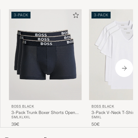
3-PACK
3-PACK
BOSS BLACK
BOSS BLACK
3-Pack Trunk Boxer Shorts Open
3-Pack V-Neck T-Shirt 
S
M
L
XL
XXL
S
M
XL
Blue
39€
50€