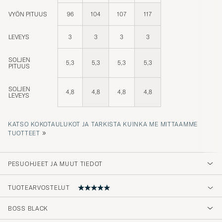
VYÖN PITUUS
96
104
107
117
LEVEYS
3
3
3
3
SOLJEN
5,3
5,3
5,3
5,3
PITUUS
SOLJEN
4,8
4,8
4,8
4,8
LEVEYS
KATSO KOKOTAULUKOT JA TARKISTA KUINKA ME MITTAAMME
»
TUOTTEET
PESUOHJEET JA MUUT TIEDOT
TUOTEARVOSTELUT
BOSS BLACK
Nice that it doesn&#x27;t have holes