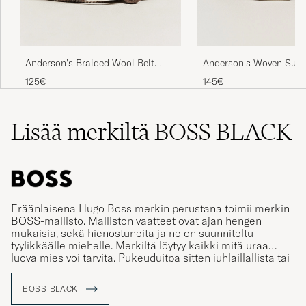
Anderson's Braided Wool Belt
Anderson's Woven Sued
Multi Natural
cm Light Brown
125€
145€
Lisää merkiltä BOSS BLACK
Eräänlaisena Hugo Boss merkin perustana toimii merkin
BOSS-mallisto. Malliston vaatteet ovat ajan hengen
mukaisia, sekä hienostuneita ja ne on suunniteltu
tyylikkäälle miehelle. Merkiltä löytyy kaikki mitä uraa
luova mies voi tarvita. Pukeuduitpa sitten juhlaillallista tai
rennompaan illanviettoa varten.
BOSS BLACK