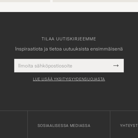
apua tarvittaessa.
TILAA UUTISKIRJEEMME
Inspiraatiota ja tietoa uutuuksista ensimmäisenä
Sähköpostiosoite
Pakollinen
Submit
tieto
Newslette
Form
LUE LISÄÄ YKSITYISYYDENSUOJASTA
SOSIAALISESSA MEDIASSA
YHTEYST