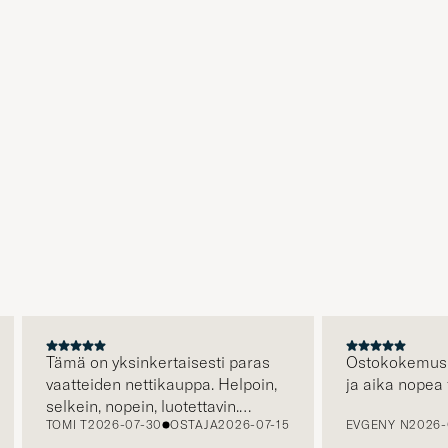
Tämä on yksinkertaisesti paras
Ostokokemus oli 
vaatteiden nettikauppa. Helpoin,
ja aika nopea to
selkein, nopein, luotettavin.
TOMI T
2026-07-30
OSTAJA
2026-07-15
EVGENY N
2026-07
Erityisen hienoa että kuljetus on