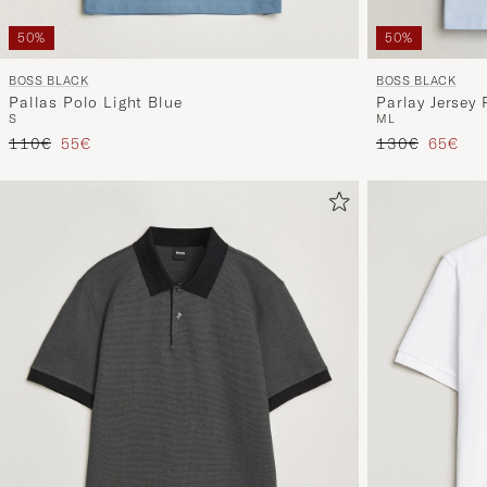
50%
50%
BOSS BLACK
BOSS BLACK
Pallas Polo Light Blue
Parlay Jersey 
S
M
L
Tavallinen hinta
Alennettu hinta
Tavallinen hin
Alennet
110€
55€
130€
65€