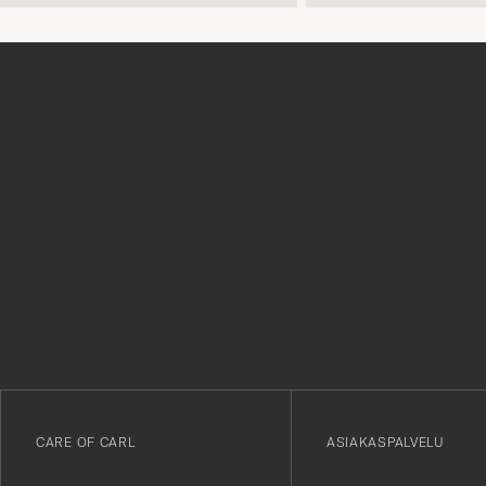
Tack
för
att
du
anmälde
dig
till
vårt
CARE OF CARL
ASIAKASPALVELU
nyhetsbrev!