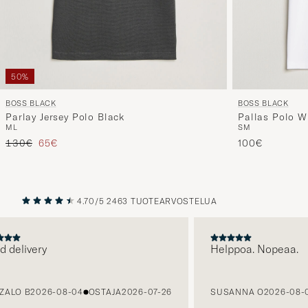
50%
BOSS BLACK
BOSS BLACK
Pallas Polo W
Parlay Jersey Polo Black
S
M
M
L
Tavallinen hinta
Alennettu hinta
100€
130€
65€
4.70/5
2463 TUOTEARVOSTELUA
EDELLINEN
SEURAAV
delivery
Helppoa. Nopeaa.
LO B
2026-08-04
OSTAJA
2026-07-26
SUSANNA O
2026-08-03