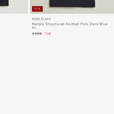
50%
BOSS BLACK
Natalo Structured Knitted Polo Dark Blue
M
L
Tavallinen hinta
Alennettu hinta
150€
75€