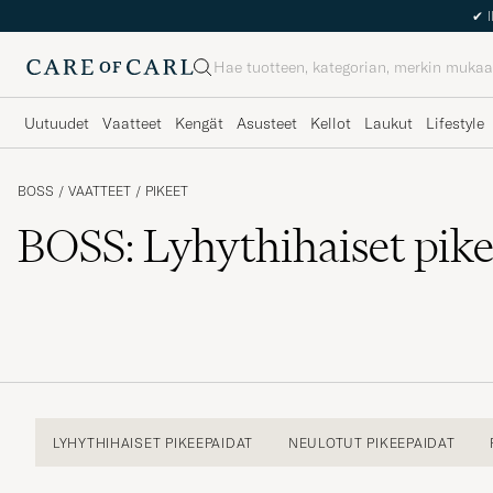
✔
I
Haku
Uutuudet
Vaatteet
Kengät
Asusteet
Kellot
Laukut
Lifestyle
BOSS
/
VAATTEET
/
PIKEET
BOSS: Lyhythihaiset pik
LYHYTHIHAISET PIKEEPAIDAT
NEULOTUT PIKEEPAIDAT