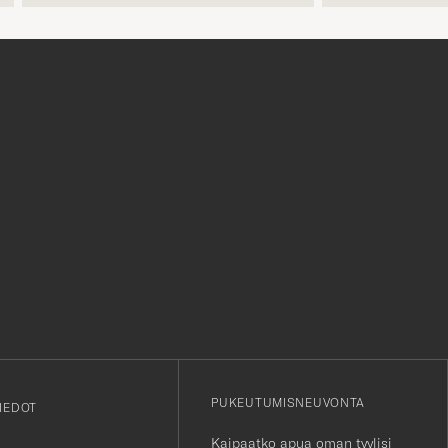
jo hinnassa, eli hinta jonka näet
on hinta jonka maksat. Plussaa
myös huikeasta valikoimasta.
r
PUKEUTUMISNEUVONTA
IEDOT
Kaipaatko apua oman tyylisi