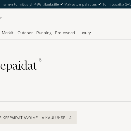
lmainen toimitus yli 49€ tilauksille
✔
Maksuton palautus
✔
Toimitusaika 2–
Merkit
Outdoor
Running
Pre-owned
Luxury
6
eepaidat
PIKEEPAIDAT AVOIMELLA KAULUKSELLA