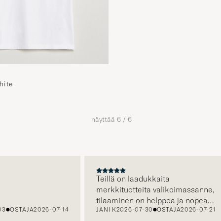
hite
näyttää
6
/
6
A
Teillä on laadukkaita
merkkituotteita valikoimassanne,
tilaaminen on helppoa ja nopeaa,
OSTAJA
2026-07-14
JANI K
2026-07-30
OSTAJA
2026-07-21
sekä asiakaspalvelustanne saa