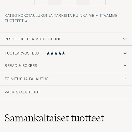
KATSO KOKOTAULUKOT JA TARKISTA KUINKA ME MITTAAMME
»
TUOTTEET
PESUOHJEET JA MUUT TIEDOT
TUOTEARVOSTELUT
BREAD & BOXERS
God kvalitet
TOIMITUS JA PALAUTUS
ANTON A
OSTETTU OSOITTEESSA CAREOFCARL.DK
VALMISTAJATIEDOT
Fin kvalitet til prisen
Samankaltaiset
tuotteet
JØRN P
OSTETTU OSOITTEESSA CAREOFCARL.DK