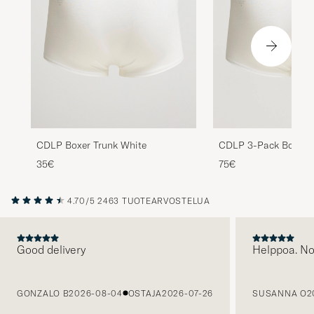
CDLP Boxer Trunk White
CDLP 3-Pack Boxer T
35€
75€
4.70/5
2463 TUOTEARVOSTELUA
Good delivery
Helppoa. N
EDELLINEN
GONZALO B
2026-08-04
OSTAJA
2026-07-26
SUSANNA O
2