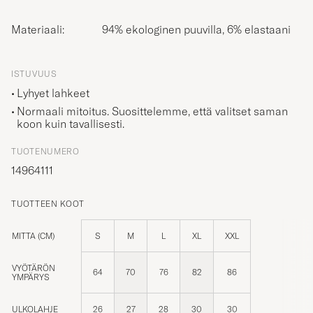
Materiaali:
94% ekologinen puuvilla, 6% elastaani
ISTUVUUS
Lyhyet lahkeet
Normaali mitoitus. Suosittelemme, että valitset saman
koon kuin tavallisesti.
TUOTENUMERO
14964111
TUOTTEEN KOOT
MITTA (CM)
S
M
L
XL
XXL
VYÖTÄRÖN
64
70
76
82
86
YMPÄRYS
ULKOLAHJE
26
27
28
30
30