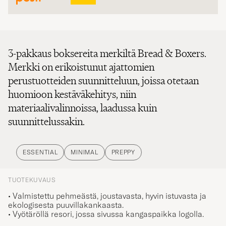
3-pakkaus boksereita merkiltä Bread & Boxers.
Merkki on erikoistunut ajattomien
perustuotteiden suunnitteluun, joissa otetaan
huomioon kestäväkehitys, niin
materiaalivalinnoissa, laadussa kuin
suunnittelussakin.
ESSENTIAL
MINIMAL
PREPPY
TUOTEKUVAUS
• Valmistettu pehmeästä, joustavasta, hyvin istuvasta ja
ekologisesta puuvillakankaasta.
• Vyötäröllä resori, jossa sivussa kangaspaikka logolla.