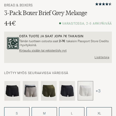
BREAD & BOXERS
3-Pack Boxer Brief Grey Melange
44€
VARASTOSSA, 2-5 ARKIPÄIVÄÄ
OSTA TUOTE JA SAAT JOPA
7€
TAKAISIN
Tämän tuotteen ostosta saat
2-7€
takaisin Passport Store Credits
-hyvityksinä.
Kirjaudu sisään tai rekisteröidy nyt
Lisätietoja
LÖYTYY MYÖS SEURAAVISSA VÄREISSÄ
+3
S
M
L
XL