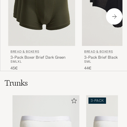
BREAD & BOXERS
BREAD & BOXERS
3-Pack Brief Black
3-Pack Boxer Brief Dark Green
S
M
L
S
M
L
XL
44€
45€
Trunks
3-PACK