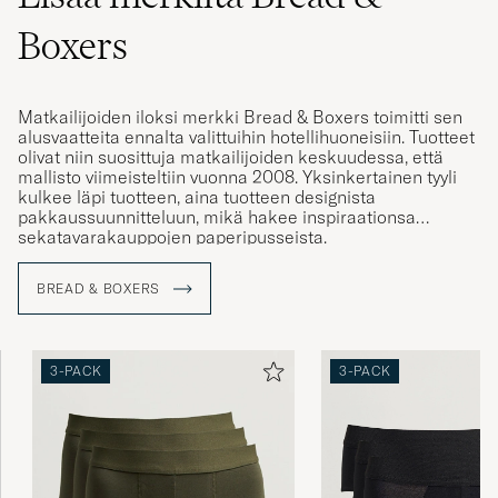
Boxers
Matkailijoiden iloksi merkki Bread & Boxers toimitti sen
alusvaatteita ennalta valittuihin hotellihuoneisiin. Tuotteet
olivat niin suosittuja matkailijoiden keskuudessa, että
mallisto viimeisteltiin vuonna 2008. Yksinkertainen tyyli
kulkee läpi tuotteen, aina tuotteen designista
pakkaussuunnitteluun, mikä hakee inspiraationsa
sekatavarakauppojen paperipusseista.
Tavoitteenaan välttää hetkellisiä trendejä, Bread & Boxers
BREAD & BOXERS
ovat erikoistuneet ajattomien perustuotteiden
suunnitteluun, joissa otetaan huomioon kestäväkehitys,
niin materiaali valinnoissa, laadussa kuin
suunnittelussakin.
3-PACK
3-PACK