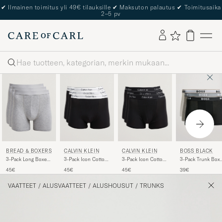
✔
Ilmainen toimitus yli 49€ tilauksille
✔
Maksuton palautus
✔
Toimitusaika
2–5 pv
Haku
BREAD & BOXERS
CALVIN KLEIN
CALVIN KLEIN
BOSS BLACK
3-Pack Long Boxer
3-Pack Icon Cotton
3-Pack Icon Cotton
3-Pack Trunk Boxe
Brief Grey Melange
Stretch Relaxed
Stretch Relaxed
Shorts
45€
45€
45€
39€
Trunk Black
Trunk Black
White/Grey/Black
VAATTEET
/
ALUSVAATTEET
/
ALUSHOUSUT
/
TRUNKS