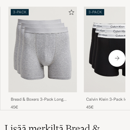
3-PACK
3-PACK
Bread & Boxers 3-Pack Long
Calvin Klein 3-Pack Ic
Boxer Brief Grey Melange
Stretch Relaxed Trunk 
45€
45€
Lisää merkiltä Bread &