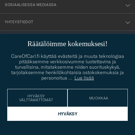
SOSIAALISESSA MEDIASSA
YHTEYSTIEDOT
Räätälöimme kokemuksesi!
PUKEUTUMISNEUVONTA
CareOfCarl.fi käyttää evästeitä ja muuta teknologiaa
Kaipaatko apua oman tyylisi löytämiseen? Me autamme sinua
pitääksemme verkkosivumme luotettavina ja
contact@careofcarl.com
mielellämme!
turvallisina, mitataksemme niiden suorituskykyä,
tarjotaksemme henkilökohtaisia ostokokemuksia ja
PUKEUTUMISNEUVONTA
personoitua
…
Lue lisää
HYVÄKSY
MUOKKAA
VÄLTTÄMÄTTÖMÄT
© Care of Carl 2026
HYVÄKSY