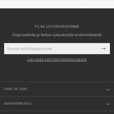
TILAA UUTISKIRJEEMME
Inspiraatiota ja tietoa uutuuksista ensimmäisenä
Sähköpostiosoite
Tack
kollinen
Submi
för
tieto
Newsl
Form
LUE LISÄÄ YKSITYISYYDENSUOJASTA
att
du
anmälde
dig
till
CARE OF CARL
vårt
nyhetsbrev!
ASIAKASPALVELU