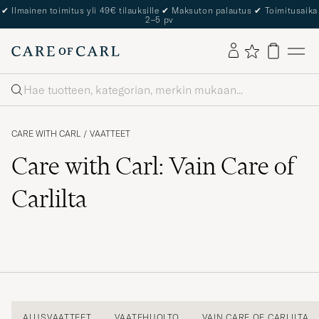
✔
Ilmainen toimitus yli 49€ tilauksille
✔
Maksuton palautus
✔
Toimitusaika
2–5 pv
Haku
CARE WITH CARL
/
VAATTEET
Care with Carl: Vain Care of
Carlilta
ALUSVAATTEET
VAATEHUOLTO
VAIN CARE OF CARLILTA