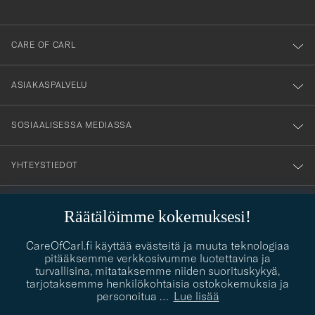
anmälde
dig
till
CARE OF CARL
vårt
nyhetsbrev!
ASIAKASPALVELU
SOSIAALISESSA MEDIASSA
YHTEYSTIEDOT
Räätälöimme kokemuksesi!
PUKEUTUMISNEUVONTA
CareOfCarl.fi käyttää evästeitä ja muuta teknologiaa
Kaipaatko apua oman tyylisi löytämiseen? Me autamme sinua
pitääksemme verkkosivumme luotettavina ja
contact@careofcarl.com
mielellämme!
turvallisina, mitataksemme niiden suorituskykyä,
tarjotaksemme henkilökohtaisia ostokokemuksia ja
PUKEUTUMISNEUVONTA
personoitua
…
Lue lisää