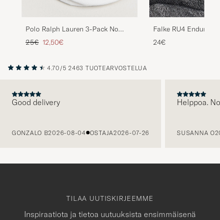
Polo Ralph Lauren 3-Pack No
Falke RU4 Endurance
Show Big Pony Pony Socks White
Running Socks Black
Tavallinen hinta
Alennettu hinta
25€
12,50€
24€
4.70/5
2463 TUOTEARVOSTELUA
Good delivery
Helppoa. N
EDELLINEN
GONZALO B
2026-08-04
OSTAJA
2026-07-26
SUSANNA O
2
TILAA UUTISKIRJEEMME
Inspiraatiota ja tietoa uutuuksista ensimmäisenä