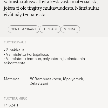
valmistaa alusvaatteita kestävästä materiaalista,
joissa ei ole tingitty mukavuudesta. Nämä sukat
eivät näy tennareista.
CONTEMPORARY
HERITAGE
MINIMAL
TUOTEKUVAUS
• 3-pakkaus.
• Valmistettu Portugalissa.
• Valmistettu bambun, polyesterin ja elastaanin
sekoitteesta.
Materiaali:
80Bambuviskoosi, 18polyamidi,
2elastaani
TUOTENUMERO
17162411