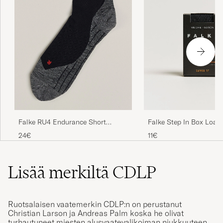
Falke RU4 Endurance Short
Falke Step In Box Loaf
Running Socks Black Mix
Black
24€
11€
Lisää merkiltä CDLP
Ruotsalaisen vaatemerkin CDLP:n on perustanut
Christian Larson ja Andreas Palm koska he olivat
turhautuneet miesten alusvaatevalikoiman niukkuuteen.