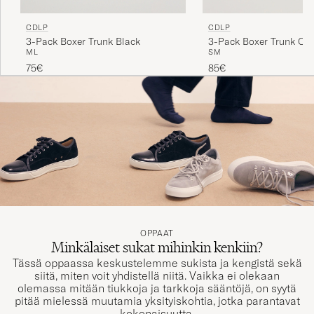
CDLP
CDLP
3-Pack Boxer Trunk Black
3-Pack Boxer Trunk Oli
M
L
S
M
75€
85€
OPPAAT
Minkälaiset sukat mihinkin kenkiin?
Tässä oppaassa keskustelemme sukista ja kengistä sekä
siitä, miten voit yhdistellä niitä. Vaikka ei olekaan
olemassa mitään tiukkoja ja tarkkoja sääntöjä, on syytä
pitää mielessä muutamia yksityiskohtia, jotka parantavat
kokonaisuutta.