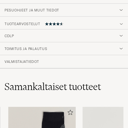
PESUOHJEET JA MUUT TIEDOT
TUOTEARVOSTELUT
CDLP
Meget bra sokker
TOIMITUS JA PALAUTUS
ROGER B
OSTETTU OSOITTEESSA CAREOFCARL.NO
VALMISTAJATIEDOT
Bra på alla sätt
Samankaltaiset
tuotteet
HERR A
OSTETTU OSOITTEESSA CAREOFCARL.SE