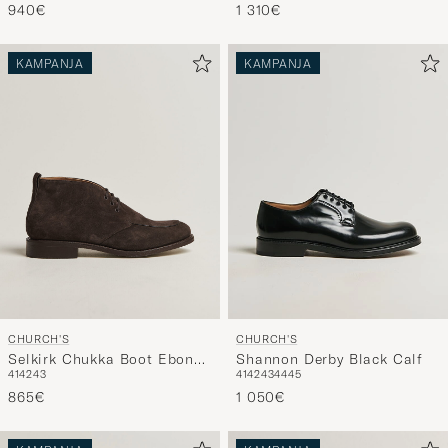
940€
1 310€
KAMPANJA
KAMPANJA
CHURCH'S
CHURCH'S
Selkirk Chukka Boot Ebony
Shannon Derby Black Calf
41
42
43
41
42
43
44
45
Suede
865€
1 050€