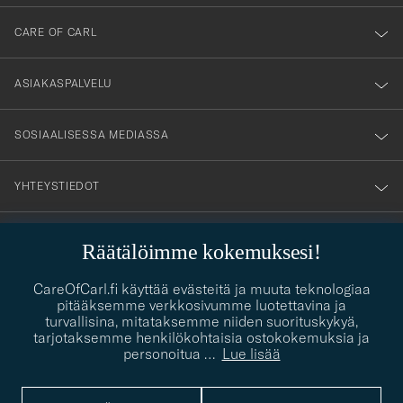
dig
till
CARE OF CARL
vårt
nyhetsbrev!
ASIAKASPALVELU
SOSIAALISESSA MEDIASSA
YHTEYSTIEDOT
Räätälöimme kokemuksesi!
PUKEUTUMISNEUVONTA
CareOfCarl.fi käyttää evästeitä ja muuta teknologiaa
Kaipaatko apua oman tyylisi löytämiseen? Me autamme sinua
pitääksemme verkkosivumme luotettavina ja
contact@careofcarl.com
mielellämme!
turvallisina, mitataksemme niiden suorituskykyä,
tarjotaksemme henkilökohtaisia ostokokemuksia ja
PUKEUTUMISNEUVONTA
personoitua
…
Lue lisää