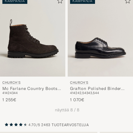
KAMPANJA
KAMPANJA
CHURCH'S
CHURCH'S
Grafton Polished Binder
Mc Farlane Country Boots
41
42
42,5
43
43,5
44
41
42
43
44
Black
Ebony Suede
1 070€
1 255€
näyttää
8
/
8
4.70/5
2463 TUOTEARVOSTELUA