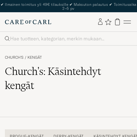
✔
Ilmainen toimitus yli 49€ tilauksille
✔
Maksuton palautus
✔
Toimitusaika
2–5 pv
Haku
CHURCH'S
/
KENGÄT
Church's: Käsintehdyt
kengät
BROGUE-KENGÄT
DERBY-KENGÄT
KÄSINTEHDYT KENGÄ