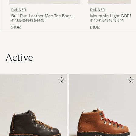
DANNER
DANNER
Bull Run Leather Moc Toe Boot
Mountain Light GORE-
41
41,5
42
43
43,5
44
45
41
40
41,5
42
43
43,5
44
Brown
Cascade Clovis
310€
510€
Active