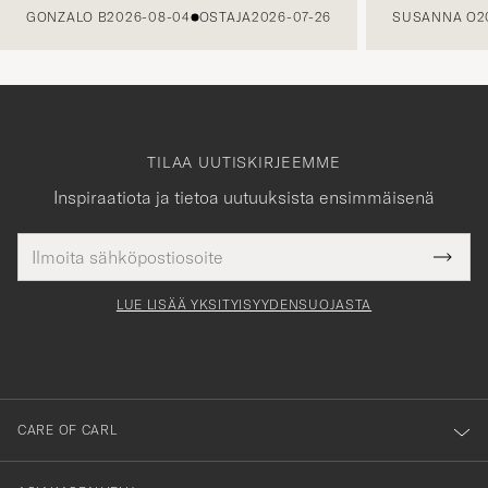
GONZALO B
2026-08-04
OSTAJA
2026-07-26
SUSANNA O
2
TILAA UUTISKIRJEEMME
Inspiraatiota ja tietoa uutuuksista ensimmäisenä
Sähköpostiosoite
Tack
kollinen
Submi
för
tieto
Newsl
Form
LUE LISÄÄ YKSITYISYYDENSUOJASTA
att
du
anmälde
dig
till
CARE OF CARL
vårt