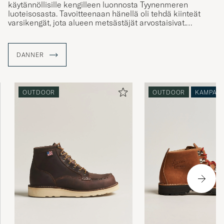
käytännöllisille kengilleen luonnosta Tyynenmeren
luoteisosasta. Tavoitteenaan hänellä oli tehdä kiinteät
varsikengät, jota alueen metsästäjät arvostaisivat.
Nykypäivänä monet mallit valmistetaan Portlandissa,
Yhdysvalloissa. Kengät ovat valmistettu retkeilyä varten.
DANNER
Tutustu hyvälaatuisiin tuotteisiin, jossa on käytetty Gore-
Tex:iä ja pohjissa Vibramia.
OUTDOOR
OUTDOOR
KAMPAN