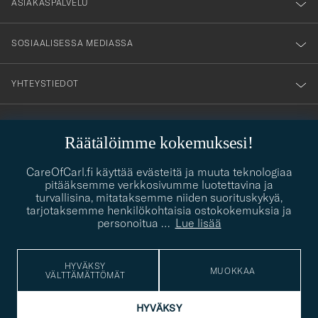
nyhetsbrev!
ASIAKASPALVELU
SOSIAALISESSA MEDIASSA
YHTEYSTIEDOT
Räätälöimme kokemuksesi!
PUKEUTUMISNEUVONTA
Kaipaatko apua oman tyylisi löytämiseen? Me autamme sinua
CareOfCarl.fi käyttää evästeitä ja muuta teknologiaa
contact@careofcarl.com
mielellämme!
pitääksemme verkkosivumme luotettavina ja
turvallisina, mitataksemme niiden suorituskykyä,
PUKEUTUMISNEUVONTA
tarjotaksemme henkilökohtaisia ostokokemuksia ja
personoitua
…
Lue lisää
HYVÄKSY
© Care of Carl 2026
MUOKKAA
VÄLTTÄMÄTTÖMÄT
HYVÄKSY