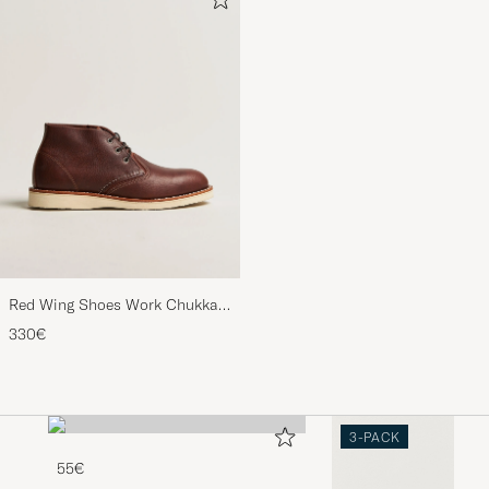
Red Wing Shoes Work Chukka
Briar Oil Slick Leather
330€
3-PACK
55€