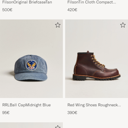
FilsonOriginal BriefcaseTan
FilsonTin Cloth Compact
BriefcaseDark Tan
500€
420€
RRLBall CapMidnight Blue
Red Wing Shoes Roughneck
Boot Briar Oil Slick Leather
95€
390€