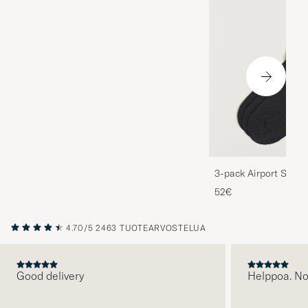
3-pack Airport Socks
Melange
52€
4.70/5
2463 TUOTEARVOSTELUA
Good delivery
Helppoa. N
EDELLINEN