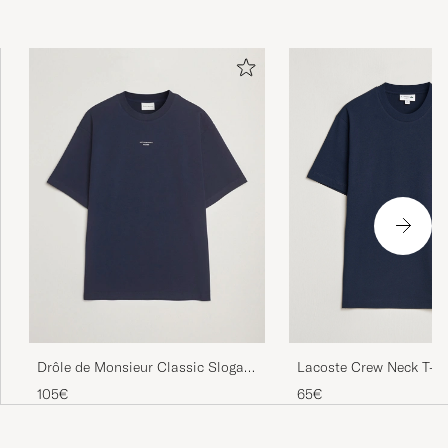
Lacoste Crew Neck T-Sh
Drôle de Monsieur Classic Slogan
Blue
T-Shirt Navy
65€
105€