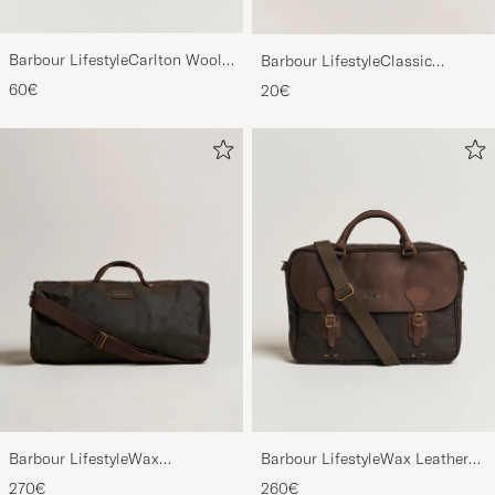
Barbour LifestyleCarlton Wool
Barbour LifestyleClassic
BeanieMid Brown
Thornproof Dressing
60€
20€
Barbour LifestyleWax
Barbour LifestyleWax Leather
HoldallOlive
Briefcase Olive
270€
260€