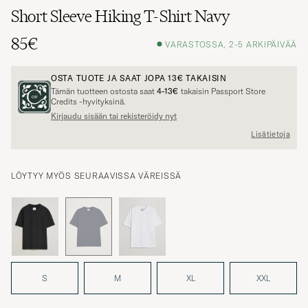
Short Sleeve Hiking T-Shirt Navy
85€
VARASTOSSA, 2-5 ARKIPÄIVÄÄ
OSTA TUOTE JA SAAT JOPA
13€
TAKAISIN
Tämän tuotteen ostosta saat
4-13€
takaisin Passport Store
Credits -hyvityksinä.
Kirjaudu sisään tai rekisteröidy nyt
Lisätietoja
LÖYTYY MYÖS SEURAAVISSA VÄREISSÄ
S
M
XL
XXL