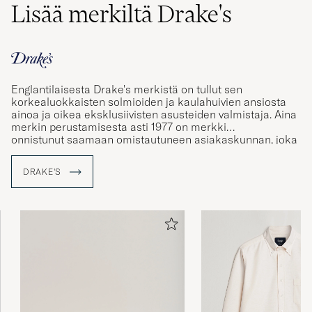
Lisää merkiltä Drake's
Englantilaisesta Drake's merkistä on tullut sen
korkealuokkaisten solmioiden ja kaulahuivien ansiosta
ainoa ja oikea eksklusiivisten asusteiden valmistaja. Aina
merkin perustamisesta asti 1977 on merkki
onnistunut saamaan omistautuneen asiakaskunnan, joka
arvostaa merkin vankkumatonta laatua ja kekseliäitä
kuviointeja. Heidän omilla tehtailla Lontoossa ja
DRAKE'S
Somersetissä valmistuvat merkin patentoidut
kauluspaidat ja korkealuokkaiset asusteet, joiden
materiaalit on hankittu maailman parhaista kutomoista.