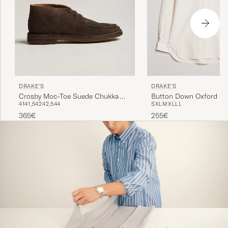
DRAKE'S
DRAKE'S
Crosby Moc-Toe Suede Chukka
Button Down Oxford Sh
41
41,5
42
42,5
44
S
XL
M
XL
L
L
Boots Dark Brown
365€
255€