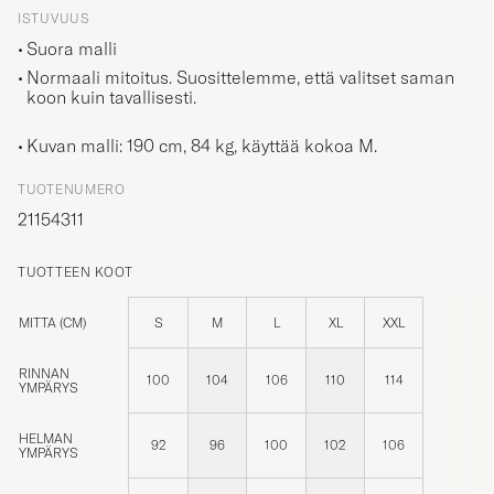
ISTUVUUS
Suora malli
Normaali mitoitus. Suosittelemme, että valitset saman
koon kuin tavallisesti.
Kuvan malli: 190 cm, 84 kg, käyttää kokoa
M
.
TUOTENUMERO
21154311
TUOTTEEN KOOT
MITTA (CM)
S
M
L
XL
XXL
RINNAN
100
104
106
110
114
YMPÄRYS
HELMAN
92
96
100
102
106
YMPÄRYS