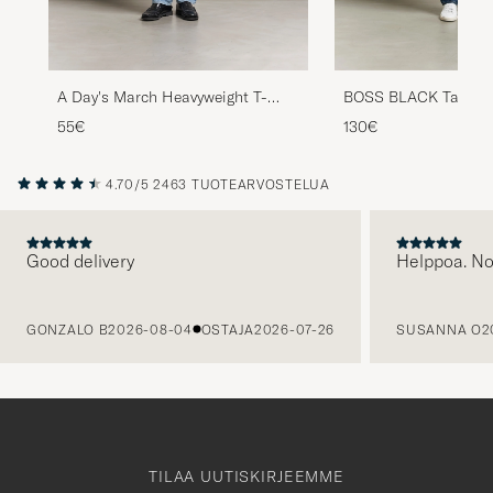
A Day's March Heavyweight T-
BOSS BLACK Taut Reg
Shirt Navy
Shirt Dark Blue
55€
130€
4.70/5
2463 TUOTEARVOSTELUA
Good delivery
Helppoa. N
EDELLINEN
GONZALO B
2026-08-04
OSTAJA
2026-07-26
SUSANNA O
2
TILAA UUTISKIRJEEMME