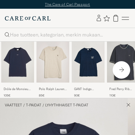
The Care of Carl Passport
Haku
Polo Ralph Lauren
Drôle de Monsieur
GANT Indigo
Fred Perry Rib
Crew Neck T-Shirt
Classic Slogan T-
Graphic T-Shirt
Knitted T-Shirt Na
85€
105€
90€
110€
Expedition Dune
Shirt Navy
Dark Blue
Heather
VAATTEET
/
T-PAIDAT
/
LYHYTHIHAISET T-PAIDAT