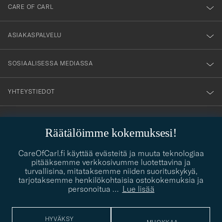
till
CARE OF CARL
vårt
nyhetsbrev!
ASIAKASPALVELU
SOSIAALISESSA MEDIASSA
YHTEYSTIEDOT
PUKEUTUMISNEUVONTA
Räätälöimme kokemuksesi!
Kaipaatko apua oman tyylisi löytämiseen? Me autamme sinua
contact@careofcarl.com
CareOfCarl.fi käyttää evästeitä ja muuta teknologiaa
mielellämme!
pitääksemme verkkosivumme luotettavina ja
turvallisina, mitataksemme niiden suorituskykyä,
PUKEUTUMISNEUVONTA
tarjotaksemme henkilökohtaisia ostokokemuksia ja
personoitua
…
Lue lisää
© Care of Carl 2026
HYVÄKSY