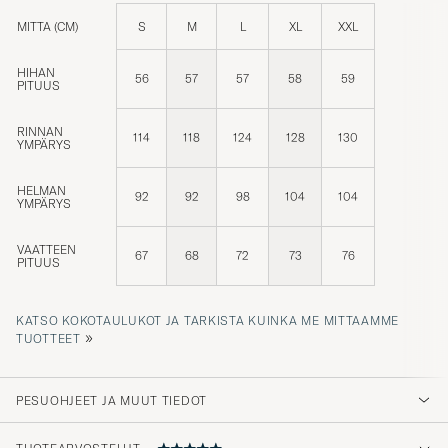
MITTA (CM)
S
M
L
XL
XXL
HIHAN
56
57
57
58
59
PITUUS
RINNAN
114
118
124
128
130
YMPÄRYS
HELMAN
92
92
98
104
104
YMPÄRYS
VAATTEEN
67
68
72
73
76
PITUUS
KATSO KOKOTAULUKOT JA TARKISTA KUINKA ME MITTAAMME
»
TUOTTEET
PESUOHJEET JA MUUT TIEDOT
TUOTEARVOSTELUT