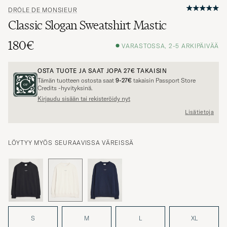
DRÔLE DE MONSIEUR
Classic Slogan Sweatshirt Mastic
180€
VARASTOSSA, 2-5 ARKIPÄIVÄÄ
OSTA TUOTE JA SAAT JOPA
27€
TAKAISIN
Tämän tuotteen ostosta saat
9-27€
takaisin Passport Store
Credits -hyvityksinä.
Kirjaudu sisään tai rekisteröidy nyt
Lisätietoja
LÖYTYY MYÖS SEURAAVISSA VÄREISSÄ
S
M
L
XL