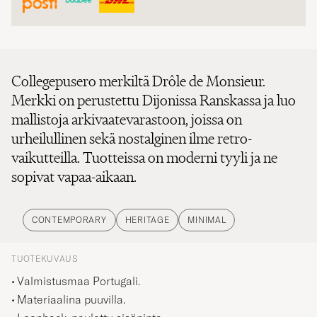
Collegepusero merkiltä Drôle de Monsieur.
Merkki on perustettu Dijonissa Ranskassa ja luo
mallistoja arkivaatevarastoon, joissa on
urheilullinen sekä nostalginen ilme retro-
vaikutteilla. Tuotteissa on moderni tyyli ja ne
sopivat vapaa-aikaan.
CONTEMPORARY
HERITAGE
MINIMAL
TUOTEKUVAUS
Valmistusmaa Portugali.
Materiaalina puuvilla.
Loopback-neulottu sisäpinta.