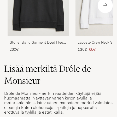
Lacoste Crew Neck Swe
Stone Island Garment Dyed Fleece
White
Sweatshirt Black
Tavallinen hinta
Alennettu hinta
130€
65€
260€
Lisää merkiltä Drôle de
Monsieur
Drôle de Monsieur-merkin vaatteiden käyttäjä ei jää
huomaamatta. Näyttävän värien kirjon avulla ja
materiaaleihin ja istuvuuteen panostaen merkki valmistaa
oloasuja kuten olohousuja, t-paitoja ja huppareita
erottuvalla tyylillä ja estetiikalla.