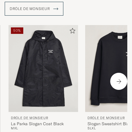
DRÔLE DE MONSIEUR
50%
DRÔLE DE MONSIEUR
DRÔLE DE MONSIEUR
La Parka Slogan Coat Black
Slogan Sweatshirt Blac
M
XL
S
L
XL
Tavallinen hinta
Alennettu hinta
275€
137,50€
190€