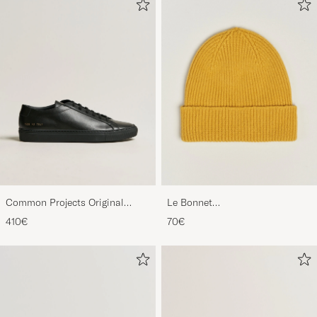
Common Projects Original
Le Bonnet
Achilles Sneaker Black
Lambswool/Caregora Beanie
410€
70€
Mustard