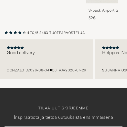
3-pack Airport Socks
Melange
52€
4.70/5
2463 TUOTEARVOSTELUA
Good delivery
Helppoa. N
EDELLINEN
GONZALO B
2026-08-04
OSTAJA
2026-07-26
SUSANNA O
2
TILAA UUTISKIRJEEMME
Inspiraatiota ja tietoa uutuuksista ensimmäisenä