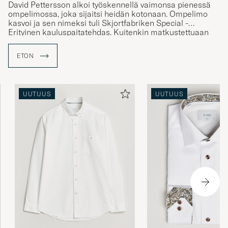
David Pettersson alkoi työskennellä vaimonsa pienessä
ompelimossa, joka sijaitsi heidän kotonaan. Ompelimo
kasvoi ja sen nimeksi tuli Skjortfabriken Special -
Erityinen kauluspaitatehdas. Kuitenkin matkustettuaan
Englantiin, juuttui nimi Eton heidän mieliinsä ja he
julkaisivat uuden paidan nimeltä "The Eton shirt". Tästä
ETON
paidasta tuli erittäin suosittu ja myöhemmin yritys alkoi
kantaa nimeä - Eton.
UUTUUS
UUTUUS