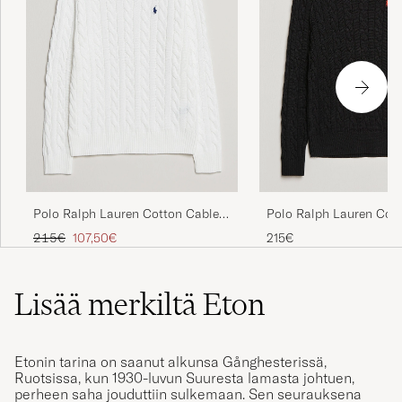
Polo Ralph Lauren Cotton Cable
Polo Ralph Lauren Cot
Pullover White
Pullover Polo Black
Tavallinen hinta
Alennettu hinta
215€
107,50€
215€
Lisää merkiltä Eton
Etonin tarina on saanut alkunsa Gånghesterissä,
Ruotsissa, kun 1930-luvun Suuresta lamasta johtuen,
perheen saha jouduttiin sulkemaan. Sen seurauksena