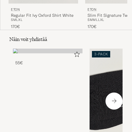
ETON
ETON
Regular Fit Ivy Oxford Shirt White
Slim Fit Signature Twil
S
M
L
XL
S
M
M
L
L
XL
Shirt White
170€
170€
Näin voit yhdistää
3-PACK
55€