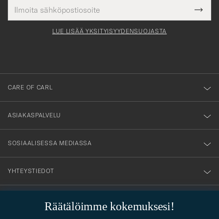
Sähköpostiosoite
Tack
kollinen
Submi
för
tieto
Newsl
Form
LUE LISÄÄ YKSITYISYYDENSUOJASTA
att
du
anmälde
dig
till
CARE OF CARL
vårt
nyhetsbrev!
ASIAKASPALVELU
SOSIAALISESSA MEDIASSA
YHTEYSTIEDOT
Räätälöimme kokemuksesi!
PUKEUTUMISNEUVONTA