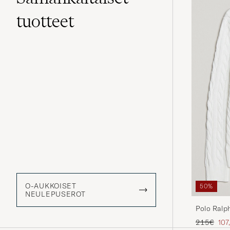
tuotteet
O-AUKKOISET
50%
NEULEPUSEROT
Polo Ralp
Tavallinen
Ale
215€
107