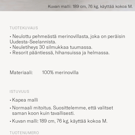
Kuvan malli: 189 cm, 76 kg, käyttää kokoa M.
TUOTEKUVAUS
• Neulottu pehmeästä merinovillasta, joka on peräisin
Uudesta-Seelannista.
• Neuletiheys 30 silmukkaa tuumassa.
• Resorit pääntiessä, hihansuissa ja helmassa.
Materiaali:
100% merinovilla
ISTUVUUS
Kapea malli
Normaali mitoitus. Suosittelemme, että valitset
saman koon kuin tavallisesti.
Kuvan malli: 189 cm, 76 kg, käyttää kokoa
M
.
TUOTENUMERO