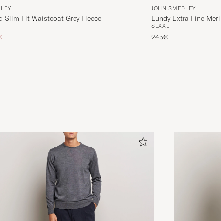
JOHN SMEDLEY
DLEY
Lundy Extra Fine Mer
 Slim Fit Waistcoat Grey Fleece
S
L
XXL
 hinta
nnettu hinta
245€
€