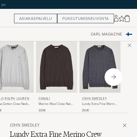
ASIAKASPALVELU
PUKEUTUMISNEUVONTA
CARL MAGAZINE
POLO 
LO RALPH LAUREN
JOHN SMEDLEY
CANALI
Pima Co
a Cotton Crew Neck
Lundy Extra Fine Merino
Merino Wool Crew Neck
Pullove
lover Andover Heather
Crew Neck Charcoal
Dark Brown
170€
0€
250€
320€
JOHN SMEDLEY
Lundy Extra Fine Merino Crew