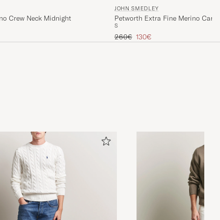
JOHN SMEDLEY
ino Crew Neck Midnight
Petworth Extra Fine Merino Card
S
Tavallinen hinta
Alennettu hinta
260€
130€