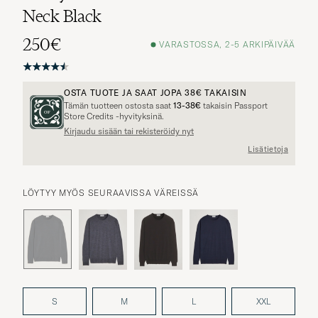
Neck Black
250€
VARASTOSSA, 2-5 ARKIPÄIVÄÄ
OSTA TUOTE JA SAAT JOPA
38€
TAKAISIN
Tämän tuotteen ostosta saat
13-38€
takaisin Passport
Store Credits -hyvityksinä.
Kirjaudu sisään tai rekisteröidy nyt
Lisätietoja
LÖYTYY MYÖS SEURAAVISSA VÄREISSÄ
S
M
L
XXL