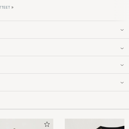
»
TTEET