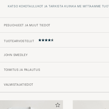
KATSO KOKOTAULUKOT JA TARKISTA KUINKA ME MITTAAMME TUO
PESUOHJEET JA MUUT TIEDOT
TUOTEARVOSTELUT
JOHN SMEDLEY
Beste kvaliteten! Verdt pengene!
JAN P
OSTETTU OSOITTEESSA CAREOFCARL.NO
TOIMITUS JA PALAUTUS
VALMISTAJATIEDOT
Super fint produkt.
ELSE D
OSTETTU OSOITTEESSA CAREOFCARL.DK