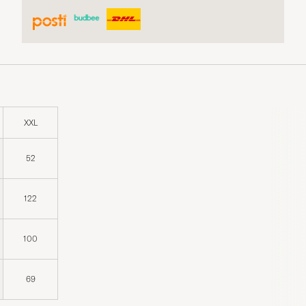
XXL
52
122
100
69