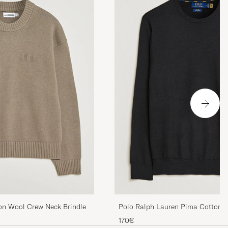
 quality, super
ine!
Polo Ralph Lauren Pima Cotton 
ton Wool Crew Neck Brindle
Pullover Polo Black
170€