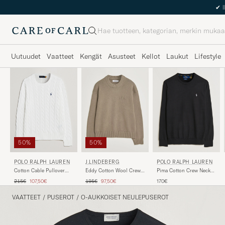
Haku
Uutuudet
Vaatteet
Kengät
Asusteet
Kellot
Laukut
Lifestyle
50%
50%
POLO RALPH LAUREN
POLO RALPH LAUREN
J.LINDEBERG
Cotton Cable Pullover
Pima Cotton Crew Neck
Eddy Cotton Wool Crew
White
Pullover Polo Black
Neck Brindle
Tavallinen hinta
Alennettu hinta
Tavallinen hinta
Alennettu hinta
215€
107,50€
170€
195€
97,50€
VAATTEET
/
PUSEROT
/
O-AUKKOISET NEULEPUSEROT