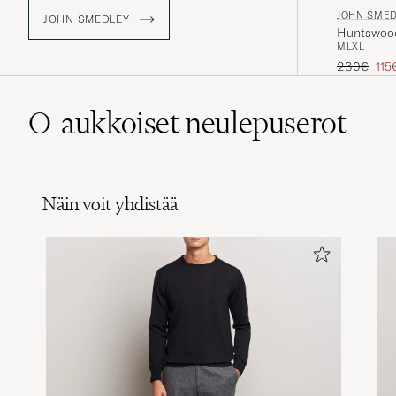
JOHN SME
JOHN SMEDLEY
Huntswood
M
L
XL
Tavallinen
Ale
230€
115
O-aukkoiset neulepuserot
Näin voit yhdistää