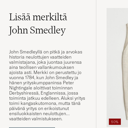
Lisää merkiltä
John Smedley
John Smedleyllä on pitkä ja arvokas
historia neulottujen vaatteiden
valmistajana, joka juontaa juurensa
aina teollisen vallankumouksen
ajoista asti. Merkki on perustettu jo
vuonna 1784, kun John Smedley ja
hänen yrityskumppaninsa Peter
Nightingale aloittivat toiminnan
Derbyshiressä, Englannissa, jossa
toiminta jatkuu edelleen. Aluksi yritys
toimi kangaskutomona, mutta tänä
päivänä yritys on erikoistunut
ensiluokkaisten neulottujen
vaatteiden valmistukseen.
50%