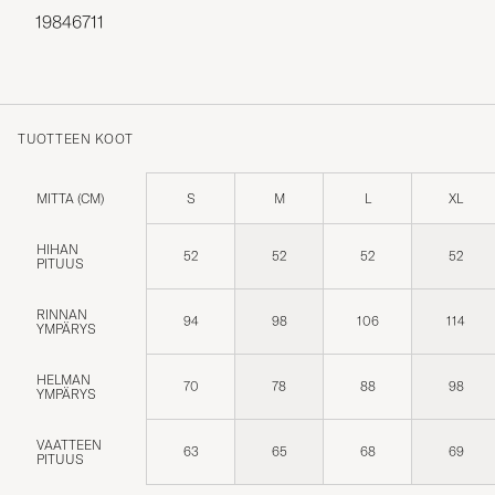
19846711
TUOTTEEN KOOT
MITTA (CM)
S
M
L
XL
HIHAN
52
52
52
52
PITUUS
RINNAN
94
98
106
114
YMPÄRYS
HELMAN
70
78
88
98
YMPÄRYS
VAATTEEN
63
65
68
69
PITUUS