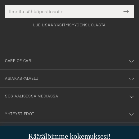
Sähköpostiosoite
Tack
kollinen
Submi
för
tieto
Newsl
Form
LUE LISÄÄ YKSITYISYYDENSUOJASTA
att
du
anmälde
dig
till
CARE OF CARL
vårt
nyhetsbrev!
ASIAKASPALVELU
SOSIAALISESSA MEDIASSA
YHTEYSTIEDOT
Räätälöimme kokemuksesi!
PUKEUTUMISNEUVONTA