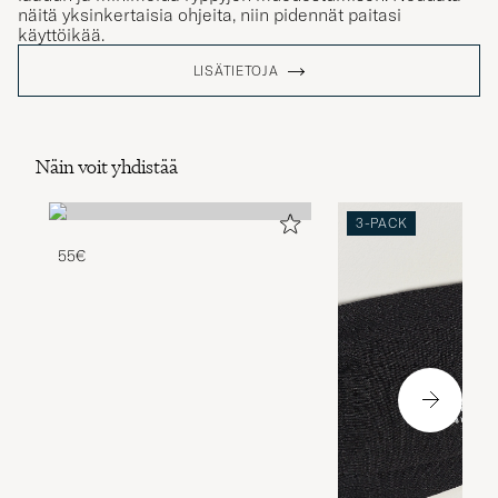
näitä yksinkertaisia ohjeita, niin pidennät paitasi
käyttöikää.
LISÄTIETOJA
Näin voit yhdistää
3-PACK
55€