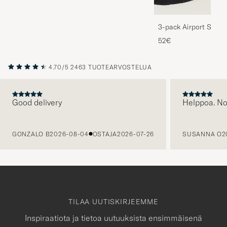
3-pack Airport Socks
Melange
52€
4.70/5
2463 TUOTEARVOSTELUA
Good delivery
Helppoa. N
EDELLINEN
GONZALO B
2026-08-04
OSTAJA
2026-07-26
SUSANNA O
2
TILAA UUTISKIRJEEMME
Inspiraatiota ja tietoa uutuuksista ensimmäisenä