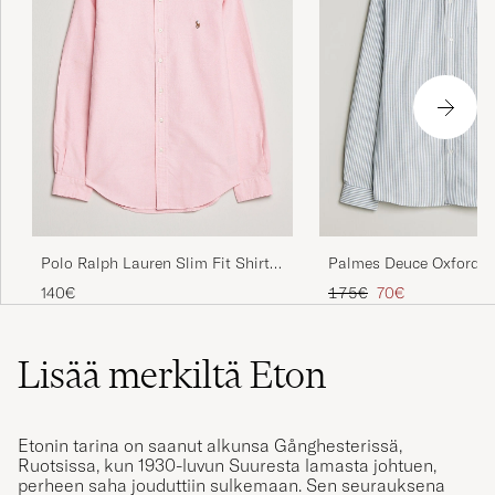
Polo Ralph Lauren Slim Fit Shirt
Palmes Deuce Oxford Sh
Oxford Pink
Blue Stripe
Tavallinen hinta
Alennettu hinta
140€
175€
70€
Lisää merkiltä Eton
Etonin tarina on saanut alkunsa Gånghesterissä,
Ruotsissa, kun 1930-luvun Suuresta lamasta johtuen,
perheen saha jouduttiin sulkemaan. Sen seurauksena