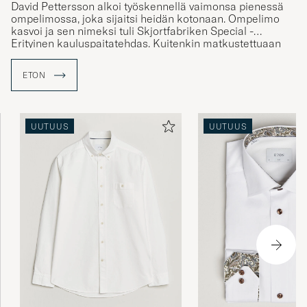
David Pettersson alkoi työskennellä vaimonsa pienessä
ompelimossa, joka sijaitsi heidän kotonaan. Ompelimo
kasvoi ja sen nimeksi tuli Skjortfabriken Special -
Erityinen kauluspaitatehdas. Kuitenkin matkustettuaan
Englantiin, juuttui nimi Eton heidän mieliinsä ja he
julkaisivat uuden paidan nimeltä "The Eton shirt". Tästä
ETON
paidasta tuli erittäin suosittu ja myöhemmin yritys alkoi
kantaa nimeä - Eton.
UUTUUS
UUTUUS