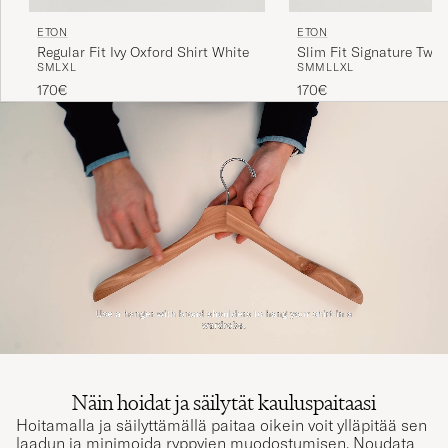
ETON
ETON
Regular Fit Ivy Oxford Shirt White
Slim Fit Signature Twil
S
M
L
XL
S
M
M
L
L
XL
Shirt White
170€
170€
Näin hoidat ja säilytät kauluspaitaasi
Hoitamalla ja säilyttämällä paitaa oikein voit ylläpitää sen
laadun ja minimoida ryppyjen muodostumisen. Noudata