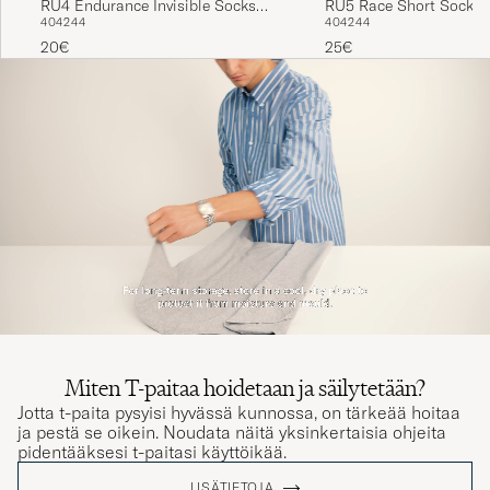
40
42
44
40
42
44
White
20€
25€
Miten T-paitaa hoidetaan ja säilytetään?
Jotta t-paita pysyisi hyvässä kunnossa, on tärkeää hoitaa
ja pestä se oikein. Noudata näitä yksinkertaisia ohjeita
pidentääksesi t-paitasi käyttöikää.
LISÄTIETOJA