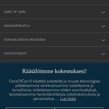
dig
till
CARE OF CARL
vårt
nyhetsbrev!
ASIAKASPALVELU
SOSIAALISESSA MEDIASSA
YHTEYSTIEDOT
Räätälöimme kokemuksesi!
PUKEUTUMISNEUVONTA
Kaipaatko apua oman tyylisi löytämiseen? Me autamme sinua
CareOfCarl.fi käyttää evästeitä ja muuta teknologiaa
contact@careofcarl.com
mielellämme!
pitääksemme verkkosivumme luotettavina ja
turvallisina, mitataksemme niiden suorituskykyä,
PUKEUTUMISNEUVONTA
tarjotaksemme henkilökohtaisia ostokokemuksia ja
personoitua
…
Lue lisää