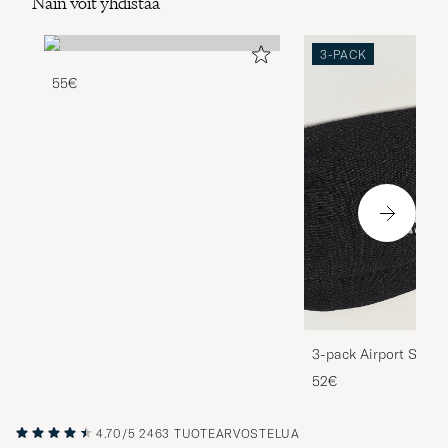
3-PACK
55€
3-pack Airport Socks
Melange
52€
4.70/5
2463 TUOTEARVOSTELUA