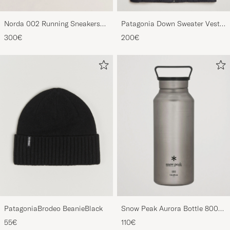
Norda 002 Running Sneakers
Patagonia Down Sweater Vest
Cinder
Black
300€
200€
PatagoniaBrodeo BeanieBlack
Snow Peak Aurora Bottle 800
Titanium
55€
110€