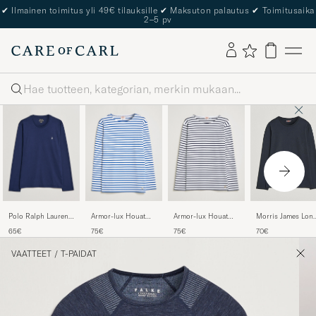
The Care of Carl Passport
Haku
Polo Ralph Lauren
Armor-lux Houat
Armor-lux Houat
Morris James Lon
Liquid Cotton Long
Héritage Stripe Long
Héritage Stripe Long
Sleeve T-Shirt Old
65€
75€
75€
70€
Sleeve Crew Neck T-
Sleeve T-Shirt
Sleeve T-Shirt
Blue
Shirt Cruise Navy
White/Blue
White/Navy
VAATTEET
/
T-PAIDAT