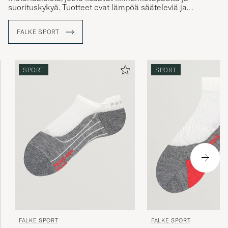
suorituskykyä. Tuotteet ovat lämpöä sääteleviä ja
kosteutta imeviä ja valmistettu kestämään erilaisia
sääolosuhteita eri aktiviteeteissa.
FALKE SPORT
SPORT
SPORT
FALKE SPORT
FALKE SPORT
RU4 Endurance Invisible Socks
RU5 Race Short Socks 