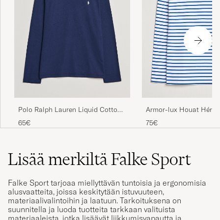
Polo Ralph Lauren Liquid Cotton
Armor-lux Houat Hérita
Long Sleeve Crew Neck T-Shirt
Long Sleeve T-Shirt Wh
65€
75€
Cruise Navy
Lisää merkiltä Falke Sport
Falke Sport tarjoaa miellyttävän tuntoisia ja ergonomisia
alusvaatteita, joissa keskitytään istuvuuteen,
materiaalivalintoihin ja laatuun. Tarkoituksena on
suunnitella ja luoda tuotteita tarkkaan valituista
materiaaleista, jotka lisäävät liikkumisvapautta ja