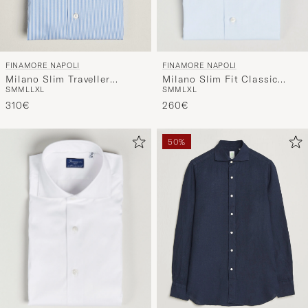
FINAMORE NAPOLI
FINAMORE NAPOLI
Milano Slim Fit Classic
Milano Slim Traveller
S
M
M
L
XL
S
M
M
L
L
XL
Shirt Light Blue
Cotton Shirt Blue Stripe
260€
310€
50%