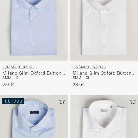
FINAMORE NAPOLI
FINAMORE NAPOLI
Milano Slim Oxford Button
Milano Slim Oxford Button
S
M
M
L
L
XL
S
M
M
L
L
XL
Down Shirt Light Blue
Down Shirt White
285€
285€
UUTUUS