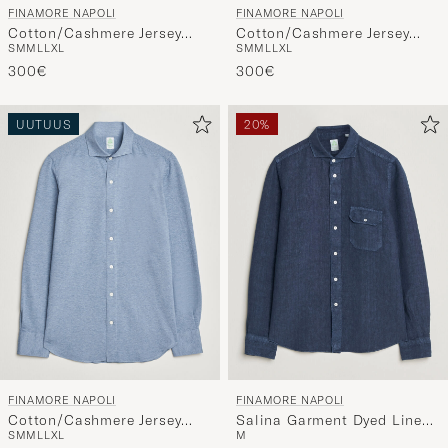
FINAMORE NAPOLI
FINAMORE NAPOLI
Cotton/Cashmere Jersey
Cotton/Cashmere Jersey
S
M
M
L
L
XL
S
M
M
L
L
XL
Shirt Beige
Shirt Navy
300€
300€
UUTUUS
20%
FINAMORE NAPOLI
FINAMORE NAPOLI
Cotton/Cashmere Jersey
Salina Garment Dyed Linen
S
M
M
L
L
XL
M
Shirt Light Blue
Overshirt Navy