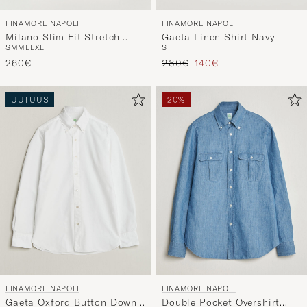
FINAMORE NAPOLI
FINAMORE NAPOLI
Milano Slim Fit Stretch
Gaeta Linen Shirt Navy
S
M
M
L
L
XL
S
Shirt White
Tavallinen hinta
Alennettu hinta
260€
280€
140€
UUTUUS
20%
FINAMORE NAPOLI
FINAMORE NAPOLI
Gaeta Oxford Button Down
Double Pocket Overshirt