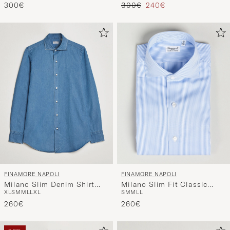
Tavallinen hinta
Alennettu hinta
300€
300€
240€
FINAMORE NAPOLI
FINAMORE NAPOLI
Milano Slim Fit Classic
Milano Slim Denim Shirt
S
M
M
L
L
XL
S
M
M
L
L
XL
Shirt Blue
Light Indigo
260€
260€