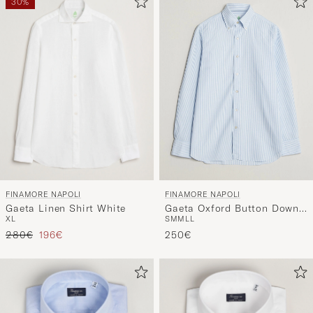
30%
FINAMORE NAPOLI
FINAMORE NAPOLI
Gaeta Linen Shirt White
Gaeta Oxford Button Down
XL
S
M
M
L
L
Shirt Light Blue Stripe
Tavallinen hinta
Alennettu hinta
280€
196€
250€