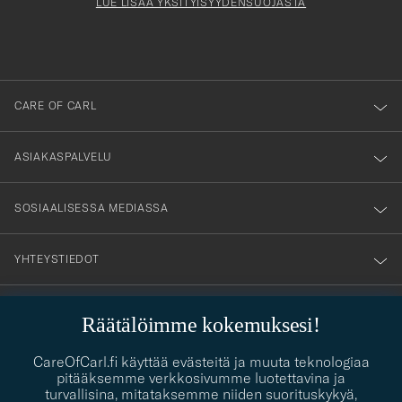
Form
LUE LISÄÄ YKSITYISYYDENSUOJASTA
att
du
anmälde
dig
till
CARE OF CARL
vårt
nyhetsbrev!
ASIAKASPALVELU
SOSIAALISESSA MEDIASSA
YHTEYSTIEDOT
Räätälöimme kokemuksesi!
PUKEUTUMISNEUVONTA
CareOfCarl.fi käyttää evästeitä ja muuta teknologiaa
Kaipaatko apua oman tyylisi löytämiseen? Me autamme sinua
pitääksemme verkkosivumme luotettavina ja
contact@careofcarl.com
mielellämme!
turvallisina, mitataksemme niiden suorituskykyä,