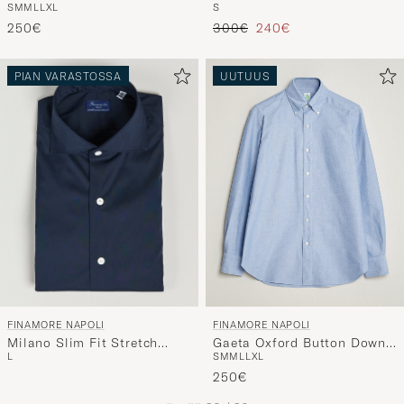
S
M
M
L
L
XL
S
Shirt White
Light Blue
Tavallinen hinta
Alennettu hinta
250€
300€
240€
PIAN VARASTOSSA
UUTUUS
FINAMORE NAPOLI
FINAMORE NAPOLI
Milano Slim Fit Stretch
Gaeta Oxford Button Down
L
S
M
M
L
L
XL
Shirt Navy
Shirt Light Blue
250€