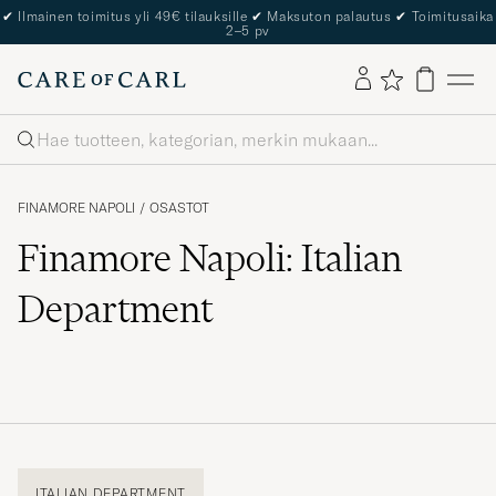
✔
Ilmainen toimitus yli 49€ tilauksille
✔
Maksuton palautus
✔
Toimitusaika
2–5 pv
Haku
FINAMORE NAPOLI
/
OSASTOT
Finamore Napoli: Italian
Department
ITALIAN DEPARTMENT