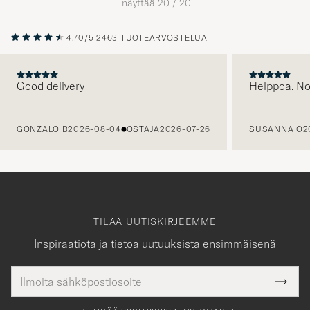
näyttää
20
/
20
4.70/5
2463 TUOTEARVOSTELUA
Good delivery
Helppoa. N
EDELLINEN
GONZALO B
2026-08-04
OSTAJA
2026-07-26
SUSANNA O
2
TILAA UUTISKIRJEEMME
Inspiraatiota ja tietoa uutuuksista ensimmäisenä
Sähköpostiosoite
Tack
kollinen
Submi
för
tieto
Newsl