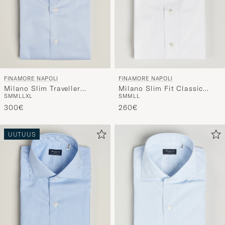
FINAMORE NAPOLI
FINAMORE NAPOLI
Milano Slim Fit Classic
Milano Slim Traveller
S
M
M
L
L
S
M
M
L
L
XL
Shirt White
Cotton Shirt Light Blue
260€
300€
UUTUUS