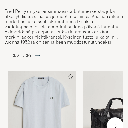
OSAMA K
OSTETTU OSOITTEESSA CAREOFCARL.NO
Fred Perry on yksi ensimmäisistä brittimerkeistä, joka
alkoi yhdistää urheilua ja muotia toisiinsa. Vuosien aikana
merkki on julkaissut lukemattomia ikonisia
vaatekappaleita, joista merkki on tänä päivänä tunnettu.
Esimerkkinä pikeepaita, jonka rintamusta koristaa
Hei jeg er veldig fornøyd tusen hjertelig
merkin laakerinlehtikranssi. Kyseinen tuote julkaistiin
MAYA A
vuonna 1952 ja on sen jälkeen muodostunut yhdeksi
OSTETTU OSOITTEESSA CAREOFCARL.NO
merkin suosituimmista tuotteista.
FRED PERRY
Fred Perry oli aikanaan tunnettu tenniksenpelaaja, mutta
1940-luvun lopulla hän päätti julkaista omaa nimeään
kantavan vaatemerkin. Bränditunnukseksi valikoitui
Rask levering og varene stod til forventning👌
laakerinlehtikranssi, symboli, joka löytyy Perryn
Anbefales
Wimbledonin kultamitallista.
GRY G
OSTETTU OSOITTEESSA CAREOFCARL.NO
Stor lomme, god plass. Kan brukes både som
skulderbag og som håndbagasje. Kvalitet er
meget bra, slitesterk. Alt i alt, er meget
fornøyd med dette kjøpet.