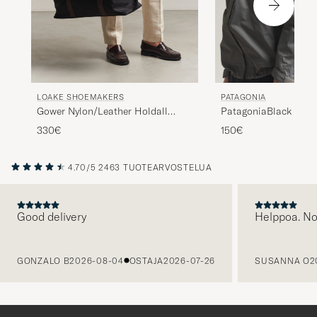
LOAKE SHOEMAKERS
PATAGONIA
Gower Nylon/Leather Holdall
PatagoniaBlack Hole
Black
40LSmolder Blue
330€
150€
4.70/5
2463 TUOTEARVOSTELUA
Good delivery
Helppoa. N
EDELLINEN
GONZALO B
2026-08-04
OSTAJA
2026-07-26
SUSANNA O
2