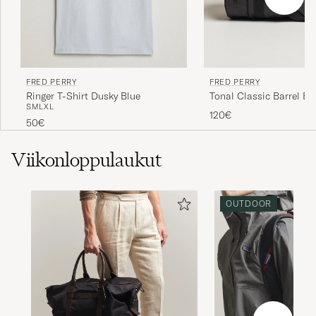
MICHELLE H
OSTETTU OSOITTEESSA CAREOFCARL.NO
FRED PERRY
FRED PERRY
Schöner Artikel. Superschnelle Lieferung!
Tonal Classic Barrel Ba
Ringer T-Shirt Dusky Blue
S
M
L
XL
Black/Gold
JÜRGEN R
120€
OSTETTU OSOITTEESSA CAREOFCARL.DE
50€
Viikonloppulaukut
Datter fornøyd
KIM J
OSTETTU OSOITTEESSA CAREOFCARL.NO
OUTDOOR
Kjempe fornøyd
LUAN L
OSTETTU OSOITTEESSA CAREOFCARL.NO