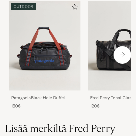
OUTDOOR
ALEXANDRE W
OSTETTU OSOITTEESSA CAREOFCARL.SE
Sønnen min er veldig fornøyd og rask levering
😃
VERONICA SUBITO B
OSTETTU OSOITTEESSA CAREOFCARL.NO
Flott bygg til en ungdom, ikke for stor, mye
penere i blå
Fred Perry Tonal Classi
PatagoniaBlack Hole Duffel
ANIFA /KNUT YACOB K
Bag Black/Gold
40LSmolder Blue
120€
150€
OSTETTU OSOITTEESSA CAREOFCARL.NO
Lisää merkiltä Fred Perry
Trodde den var større