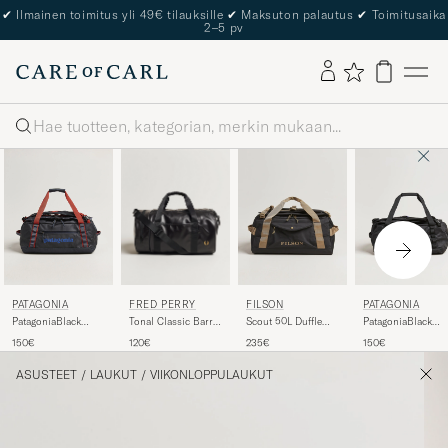
The Care of Carl Passport
Haku
FRED PERRY
PATAGONIA
FILSON
PATAGONIA
Tonal Classic Barrel
PatagoniaBlack
Scout 50L Duffle
PatagoniaBlack
Bag Black/Gold
Hole Duffel
Black
Hole Duffel
120€
150€
235€
150€
40LSmolder Blue
40LBlack
ASUSTEET
/
LAUKUT
/
VIIKONLOPPULAUKUT