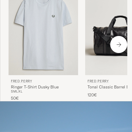
FRED PERRY
FRED PERRY
Tonal Classic Barrel Ba
Ringer T-Shirt Dusky Blue
S
M
L
XL
Black/Gold
120€
50€