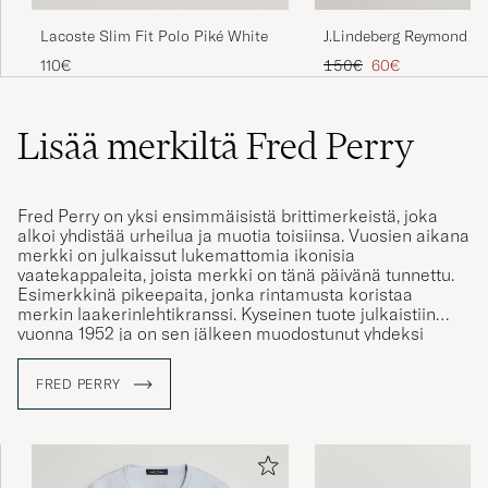
Lacoste Slim Fit Polo Piké White
J.Lindeberg Reymond Kn
White
Tavallinen hinta
Alennettu hinta
110€
150€
60€
Lisää merkiltä Fred Perry
Fred Perry on yksi ensimmäisistä brittimerkeistä, joka
alkoi yhdistää urheilua ja muotia toisiinsa. Vuosien aikana
merkki on julkaissut lukemattomia ikonisia
vaatekappaleita, joista merkki on tänä päivänä tunnettu.
Esimerkkinä pikeepaita, jonka rintamusta koristaa
merkin laakerinlehtikranssi. Kyseinen tuote julkaistiin
vuonna 1952 ja on sen jälkeen muodostunut yhdeksi
merkin suosituimmista tuotteista.
FRED PERRY
Fred Perry oli aikanaan tunnettu tenniksenpelaaja, mutta
1940-luvun lopulla hän päätti julkaista omaa nimeään
kantavan vaatemerkin. Bränditunnukseksi valikoitui
laakerinlehtikranssi, symboli, joka löytyy Perryn
Wimbledonin kultamitallista.