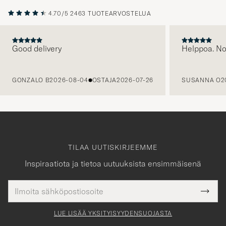
4.70/5
2463 TUOTEARVOSTELUA
Good delivery
Helppoa. N
EDELLINEN
GONZALO B
2026-08-04
OSTAJA
2026-07-26
SUSANNA O
2
TILAA UUTISKIRJEEMME
Inspiraatiota ja tietoa uutuuksista ensimmäisenä
Sähköpostiosoite
Tack
kollinen
Submi
för
tieto
Newsl
Form
LUE LISÄÄ YKSITYISYYDENSUOJASTA
att
du