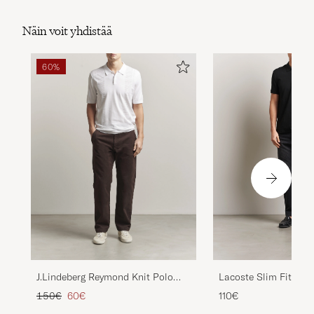
Näin voit yhdistää
60%
Lacoste Slim Fit Polo
J.Lindeberg Reymond Knit Polo
White
Tavallinen hinta
Alennettu hinta
110€
150€
60€