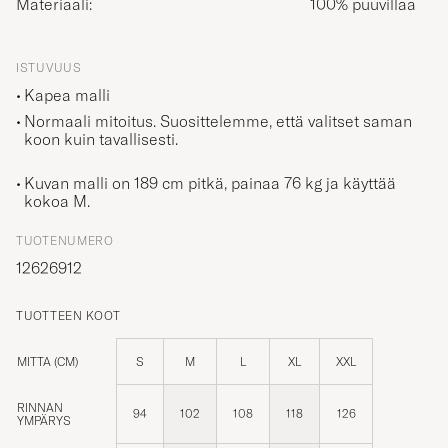
ISTUVUUS
Kapea malli
Normaali mitoitus. Suosittelemme, että valitset saman
koon kuin tavallisesti.
Kuvan malli on 189 cm pitkä, painaa 76 kg ja käyttää
kokoa
M
.
TUOTENUMERO
12626912
TUOTTEEN KOOT
MITTA (CM)
S
M
L
XL
XXL
RINNAN
94
102
108
118
126
YMPÄRYS