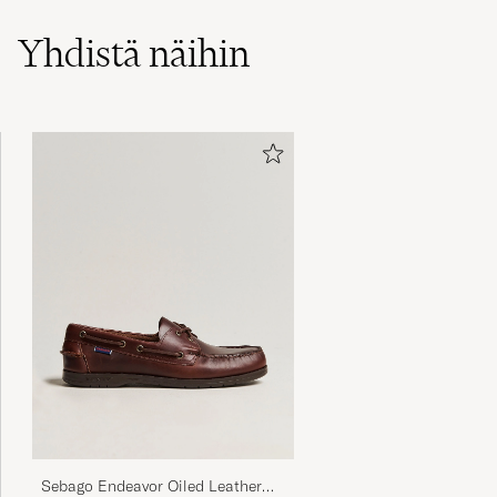
Yhdistä näihin
Very efficient service. My product arrived very
soon after I had ordered and the
communication flow also was perfect.
ALAIN V
OSTETTU OSOITTEESSA CAREOFCARL.SE
Die Qualität von dem Fred Perry Poloshirt, ist
sehr gut! Ich hatte mir letztes Jahr schon bei
Ihnen ein Poloshirt und ein Hemd von Fred
Perry bestellt.
ROBERTO S
OSTETTU OSOITTEESSA CAREOFCARL.DE
Sebago Endeavor Oiled Leather
I love my shopping experience. The size fits
Boat Shoe Brown