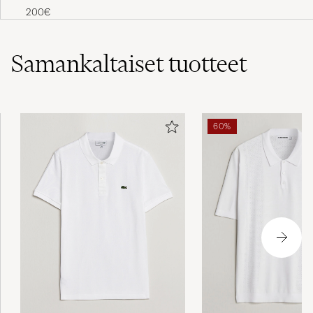
200€
perfect, quality is super, free delivery is a very
nice touch. It was also very fast. I got order in
my country later than this, which comes from
Samankaltaiset
tuotteet
abroad. The package is eco friendly and looks
solid. And the most important my husband
loves it
ROKSOLANA M
OSTETTU OSOITTEESSA CAREOFCARL.COM
60%