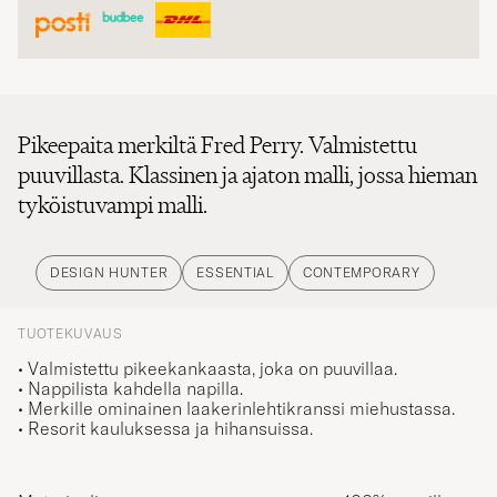
Pikeepaita merkiltä Fred Perry. Valmistettu
puuvillasta. Klassinen ja ajaton malli, jossa hieman
tyköistuvampi malli.
DESIGN HUNTER
ESSENTIAL
CONTEMPORARY
TUOTEKUVAUS
• Valmistettu pikeekankaasta, joka on puuvillaa.
• Nappilista kahdella napilla.
• Merkille ominainen laakerinlehtikranssi miehustassa.
• Resorit kauluksessa ja hihansuissa.
Materiaali:
100% puuvillaa