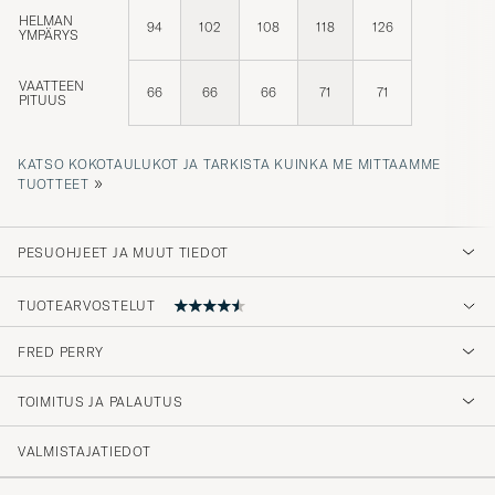
HELMAN
94
102
108
118
126
YMPÄRYS
VAATTEEN
66
66
66
71
71
PITUUS
KATSO KOKOTAULUKOT JA TARKISTA KUINKA ME MITTAAMME
»
TUOTTEET
PESUOHJEET JA MUUT TIEDOT
TUOTEARVOSTELUT
FRED PERRY
Jag har burit Fred Perry kläder och skor
sedan jag var tonåring. Jag är nu pensionär
TOIMITUS JA PALAUTUS
och gillar fortfarande deras kvalitet och stil.
En klassiker från igår, idag och imorgon.
VALMISTAJATIEDOT
PETER D
OSTETTU OSOITTEESSA CAREOFCARL.SE