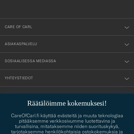
anmälde
dig
till
CARE OF CARL
vårt
nyhetsbrev!
ASIAKASPALVELU
SOSIAALISESSA MEDIASSA
YHTEYSTIEDOT
PUKEUTUMISNEUVONTA
Räätälöimme kokemuksesi!
Kaipaatko apua oman tyylisi löytämiseen? Me autamme sinua
contact@careofcarl.com
CareOfCarl.fi käyttää evästeitä ja muuta teknologiaa
mielellämme!
pitääksemme verkkosivumme luotettavina ja
turvallisina, mitataksemme niiden suorituskykyä,
PUKEUTUMISNEUVONTA
tarjotaksemme henkilökohtaisia ostokokemuksia ja