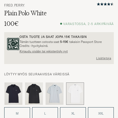
FRED PERRY
Plain Polo White
100€
VARASTOSSA, 2-5 ARKIPÄIVÄÄ
OSTA TUOTE JA SAAT JOPA
15€
TAKAISIN
Tämän tuotteen ostosta saat
5-15€
takaisin Passport Store
Credits -hyvityksinä.
Kirjaudu sisään tai rekisteröidy nyt
Lisätietoja
LÖYTYY MYÖS SEURAAVISSA VÄREISSÄ
M
L
XL
XXL