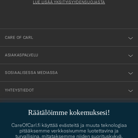
Form
LUE LISÄÄ YKSITYISYYDENSUOJASTA
att
du
anmälde
dig
till
CARE OF CARL
vårt
nyhetsbrev!
ASIAKASPALVELU
SOSIAALISESSA MEDIASSA
YHTEYSTIEDOT
Räätälöimme kokemuksesi!
PUKEUTUMISNEUVONTA
CareOfCarl.fi käyttää evästeitä ja muuta teknologiaa
Kaipaatko apua oman tyylisi löytämiseen? Me autamme sinua
pitääksemme verkkosivumme luotettavina ja
contact@careofcarl.com
mielellämme!
turvallisina, mitataksemme niiden suorituskykyä,