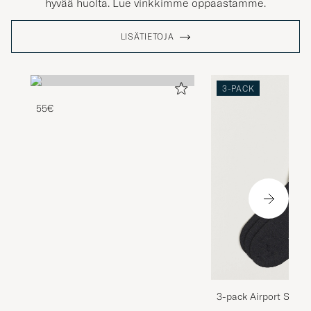
hyvää huolta. Lue vinkkimme oppaastamme.
LISÄTIETOJA
3-PACK
55€
3-pack Airport Socks
Melange