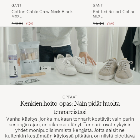
GANT
GANT
Cotton Cable Crew Neck Black
Knitted Resort Collar S
M
XXL
M
L
XL
Tavallinen hinta
Alennettu hinta
Tavallinen hinta
Alennettu hinta
140€
70€
150€
75€
OPPAAT
Kenkien hoito-opas: Näin pidät huolta
tennareistasi
Vanha käsitys, jonka mukaan tennarit kestävät vain parin
sesongin ajan, on aikansa elänyt. Tennarit ovat nykyisin
yhdet monipuolisimmista kengistä. Jotta saisit ne
kuitenkin kestämään käytössä pitkään, on niistä pidettävä