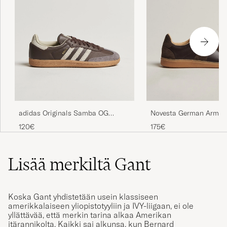
adidas Originals Samba OG
Novesta German Army T
Sneaker Dark Brown/Beige
Dark Brown
120€
175€
Lisää merkiltä Gant
Koska Gant yhdistetään usein klassiseen
amerikkalaiseen yliopistotyyliin ja IVY-liigaan, ei ole
yllättävää, että merkin tarina alkaa Amerikan
itärannikolta. Kaikki sai alkunsa, kun Bernard