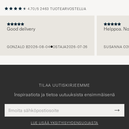
4.70/5
2463 TUOTEARVOSTELUA
Good delivery
Helppoa. N
EDELLINEN
GONZALO B
2026-08-04
OSTAJA
2026-07-26
SUSANNA O
2
TILAA UUTISKIRJEEMME
Inspiraatiota ja tietoa uutuuksista ensimmäisenä
Sähköpostiosoite
Tack
kollinen
Submi
för
tieto
Newsl
Form
LUE LISÄÄ YKSITYISYYDENSUOJASTA
att