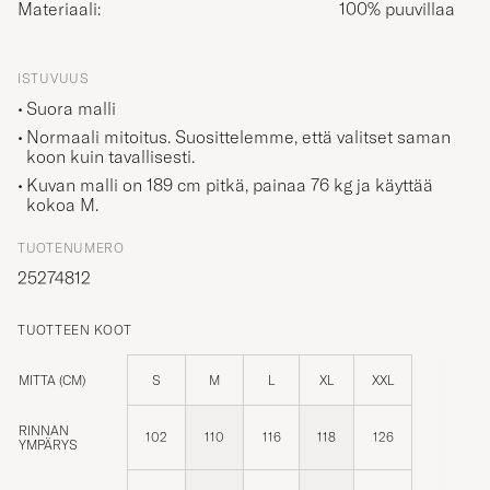
Materiaali:
100% puuvillaa
ISTUVUUS
Suora malli
Normaali mitoitus. Suosittelemme, että valitset saman
koon kuin tavallisesti.
Kuvan malli on 189 cm pitkä, painaa 76 kg ja käyttää
kokoa
M
.
TUOTENUMERO
25274812
TUOTTEEN KOOT
MITTA (CM)
S
M
L
XL
XXL
RINNAN
102
110
116
118
126
YMPÄRYS