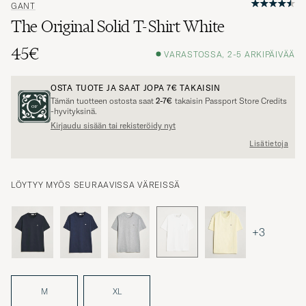
GANT
The Original Solid T-Shirt White
45€
VARASTOSSA, 2-5 ARKIPÄIVÄÄ
OSTA TUOTE JA SAAT JOPA
7€
TAKAISIN
Tämän tuotteen ostosta saat
2-7€
takaisin Passport Store Credits
-hyvityksinä.
Kirjaudu sisään tai rekisteröidy nyt
Lisätietoja
LÖYTYY MYÖS SEURAAVISSA VÄREISSÄ
+3
M
XL