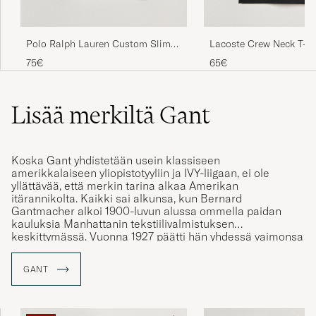
God kvalitet, veldig vakkert belte, rask
levering. Jeg er veldig fornøyd!
Polo Ralph Lauren Custom Slim
Lacoste Crew Neck T-Sh
Fit Tee RL Black
75€
65€
LARISA K
OSTETTU OSOITTEESSA CAREOFCARL.NO
Lisää merkiltä Gant
Supersnygg tisdag till bra pris.
MIKAEL R
Koska Gant yhdistetään usein klassiseen
OSTETTU OSOITTEESSA CAREOFCARL.SE
amerikkalaiseen yliopistotyyliin ja IVY-liigaan, ei ole
yllättävää, että merkin tarina alkaa Amerikan
itärannikolta. Kaikki sai alkunsa, kun Bernard
Gantmacher alkoi 1900-luvun alussa ommella paidan
kauluksia Manhattanin tekstiilivalmistuksen
keskittymässä. Vuonna 1927 päätti hän yhdessä vaimonsa
kanssa perustaa oman tehtaan, jotta he voisivat toimia
alihankkijoina muille merkeille. Näistä tehtaan
GANT
valmistamista kauluspaidoista tuli erittäin suosittuja ja
sen vuoksi Gantmacher perusti merkin Gant yhdessä
poikiensa kanssa vuonna 1949.