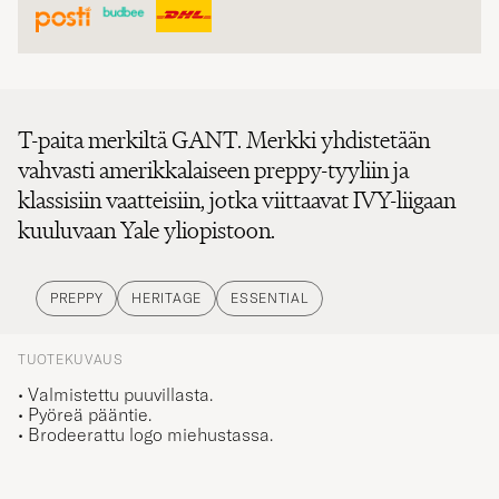
T-paita merkiltä GANT. Merkki yhdistetään
vahvasti amerikkalaiseen preppy-tyyliin ja
klassisiin vaatteisiin, jotka viittaavat IVY-liigaan
kuuluvaan Yale yliopistoon.
PREPPY
HERITAGE
ESSENTIAL
TUOTEKUVAUS
• Valmistettu puuvillasta.
• Pyöreä pääntie.
• Brodeerattu logo miehustassa.