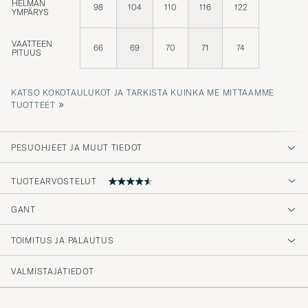
HELMAN
98
104
110
116
122
YMPÄRYS
VAATTEEN
66
69
70
71
74
PITUUS
KATSO KOKOTAULUKOT JA TARKISTA KUINKA ME MITTAAMME
»
TUOTTEET
PESUOHJEET JA MUUT TIEDOT
TUOTEARVOSTELUT
4.7
GANT
TOIMITUS JA PALAUTUS
(27 Arvosana)
(22)
VALMISTAJATIEDOT
(4)
(0)
(1)
(0)