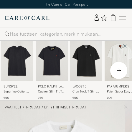
The Care of Carl Passport
Haku
SUNSPEL
POLO RALPH LAU
LACOSTE
PARAJUMPERS
REN
Superfine Cotton
Custom Slim Fit Tee
Crew Neck T-Shirt
Patch Super Easy 
Crew Neck T-Shirt
RL Black
Black
Shirt White
65€
75€
65€
90€
Black
VAATTEET
/
T-PAIDAT
/
LYHYTHIHAISET T-PAIDAT