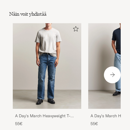
Näin voit yhdistää
A Day's March Heavy
A Day's March Heavyweight T-
Shirt Navy
Shirt Grey Melange
55€
55€