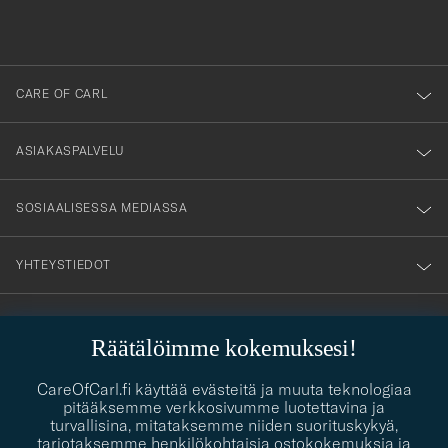
du
anmälde
dig
till
CARE OF CARL
vårt
nyhetsbrev!
ASIAKASPALVELU
SOSIAALISESSA MEDIASSA
YHTEYSTIEDOT
Räätälöimme kokemuksesi!
PUKEUTUMISNEUVONTA
Kaipaatko apua oman tyylisi löytämiseen? Me autamme sinua
CareOfCarl.fi käyttää evästeitä ja muuta teknologiaa
contact@careofcarl.com
mielellämme!
pitääksemme verkkosivumme luotettavina ja
turvallisina, mitataksemme niiden suorituskykyä,
PUKEUTUMISNEUVONTA
tarjotaksemme henkilökohtaisia ostokokemuksia ja