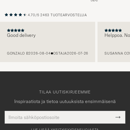
4.70/5
2463 TUOTEARVOSTELUA
Good delivery
Helppoa. N
EDELLINEN
GONZALO B
2026-08-04
OSTAJA
2026-07-26
SUSANNA O
2
TILAA UUTISKIRJEEMME
Inspiraatiota ja tietoa uutuuksista ensimmäisenä
Sähköpostiosoite
Tack
kollinen
Submi
för
tieto
Newsl
Form
LUE LISÄÄ YKSITYISYYDENSUOJASTA