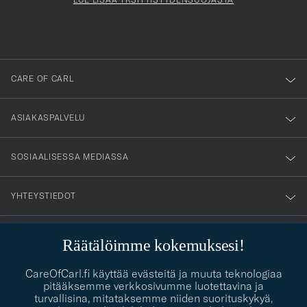
att
du
anmälde
dig
till
CARE OF CARL
vårt
nyhetsbrev!
ASIAKASPALVELU
SOSIAALISESSA MEDIASSA
YHTEYSTIEDOT
Räätälöimme kokemuksesi!
PUKEUTUMISNEUVONTA
CareOfCarl.fi käyttää evästeitä ja muuta teknologiaa
Kaipaatko apua oman tyylisi löytämiseen? Me autamme sinua
pitääksemme verkkosivumme luotettavina ja
contact@careofcarl.com
mielellämme!
turvallisina, mitataksemme niiden suorituskykyä,