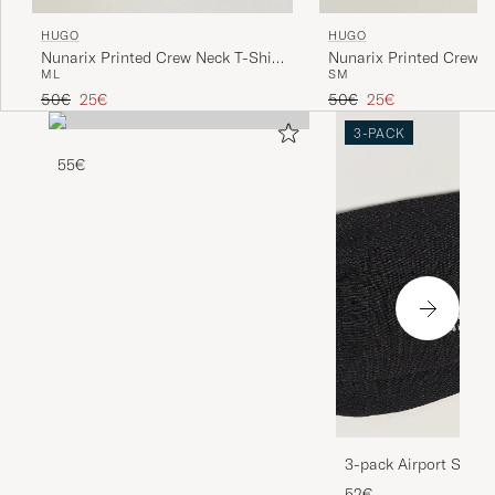
HUGO
HUGO
Nunarix Printed Crew Neck T-Shirt
Nunarix Printed Crew N
M
L
S
M
Open Blue
White
Tavallinen hinta
Alennettu hinta
Tavallinen hinta
Alennettu hinta
50€
25€
50€
25€
3-PACK
55€
3-pack Airport Socks
Melange
52€