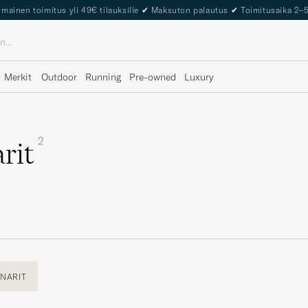
lmainen toimitus yli 49€ tilauksille
✔
Maksuton palautus
✔
Toimitusaika 2–
Merkit
Outdoor
Running
Pre-owned
Luxury
2
rit
NARIT