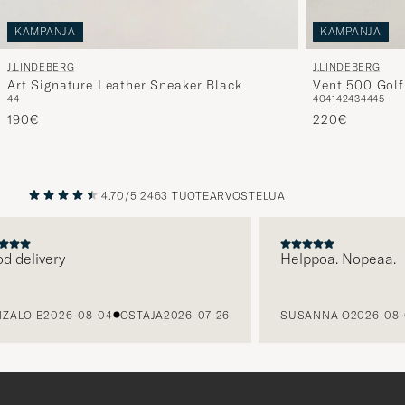
KAMPANJA
KAMPANJA
J.LINDEBERG
J.LINDEBERG
Vent 500 Golf
Art Signature Leather Sneaker Black
40
41
42
43
44
45
44
220€
190€
4.70/5
2463 TUOTEARVOSTELUA
EDELLINEN
SEURAAV
 delivery
Helppoa. Nopeaa.
ZALO B
2026-08-04
OSTAJA
2026-07-26
SUSANNA O
2026-08-