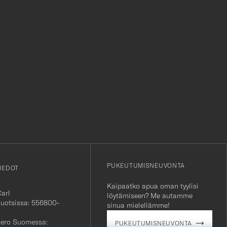
r
PUKEUTUMISNEUVONTA
IEDOT
Kaipaatko apua oman tyylisi
Carl
löytämiseen? Me autamme
Ruotsissa: 556800-
sinua mielellämme!
ero Suomessa:
PUKEUTUMISNEUVONTA