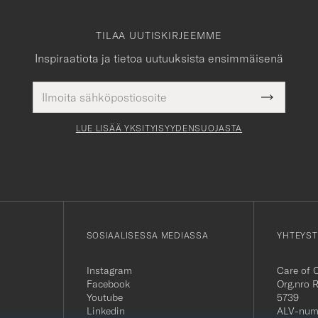
TILAA UUTISKIRJEEMME
Inspiraatiota ja tietoa uutuuksista ensimmäisenä
Sähköpostiosoite
Pakollinen
Submit
tieto
Newslette
Form
LUE LISÄÄ YKSITYISYYDENSUOJASTA
SOSIAALISESSA MEDIASSA
YHTEYST
Instagram
Care of 
Facebook
Org.nro 
Youtube
5739
Linkedin
ALV-num