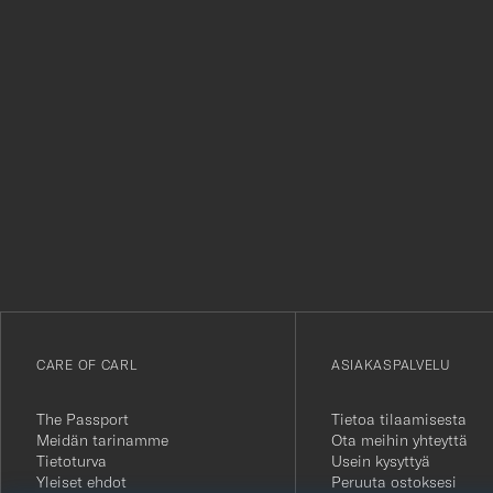
Tack
för
att
du
anmälde
dig
till
vårt
CARE OF CARL
ASIAKASPALVELU
nyhetsbrev!
The Passport
Tietoa tilaamisesta
Meidän tarinamme
Ota meihin yhteyttä
Tietoturva
Usein kysyttyä
Yleiset ehdot
Peruuta ostoksesi