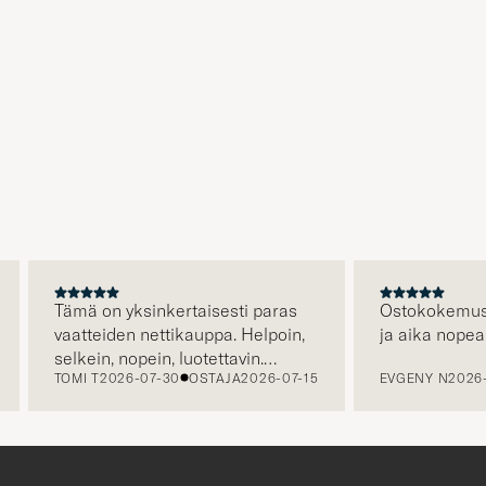
Tämä on yksinkertaisesti paras
Ostokokemus ol
vaatteiden nettikauppa. Helpoin,
ja aika nopea 
selkein, nopein, luotettavin.
TOMI T
2026-07-30
OSTAJA
2026-07-15
EVGENY N
2026-
Erityisen hienoa että kuljetus on
jo hinnassa, eli hinta jonka näet
on hinta jonka maksat. Plussaa
myös huikeasta valikoimasta.