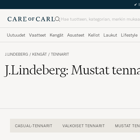
✔
I
Haku
Uutuudet
Vaatteet
Kengät
Asusteet
Kellot
Laukut
Lifestyle
J.LINDEBERG
/
KENGÄT
/
TENNARIT
J.Lindeberg: Mustat tenna
CASUAL-TENNARIT
VALKOISET TENNARIT
MUSTAT TEN