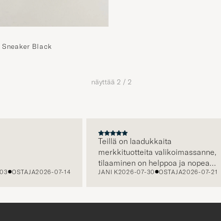
 Sneaker Black
näyttää
2
/
2
A
Teillä on laadukkaita
merkkituotteita valikoimassanne,
tilaaminen on helppoa ja nopeaa,
03
OSTAJA
2026-07-14
JANI K
2026-07-30
OSTAJA
2026-07-21
sekä asiakaspalvelustanne saa
apua tarvittaessa.