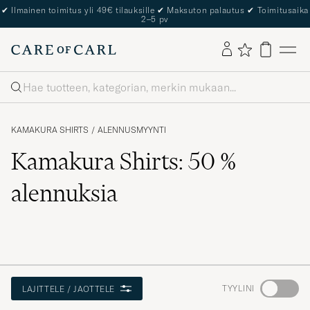
✔
Ilmainen toimitus yli 49€ tilauksille
✔
Maksuton palautus
✔
Toimitusaika
2–5 pv
Haku
KAMAKURA SHIRTS
/
ALENNUSMYYNTI
Kamakura Shirts: 50 %
alennuksia
Aktivoi
TYYLINI
LAJITTELE / JAOTTELE
Minun