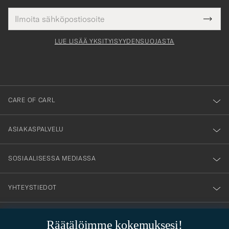
Sähköpostiosoite
Tack
kollinen
Submi
för
tieto
Newsl
Form
LUE LISÄÄ YKSITYISYYDENSUOJASTA
att
du
anmälde
dig
till
CARE OF CARL
vårt
nyhetsbrev!
ASIAKASPALVELU
SOSIAALISESSA MEDIASSA
YHTEYSTIEDOT
Räätälöimme kokemuksesi!
PUKEUTUMISNEUVONTA