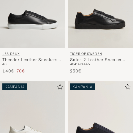
LES DEUX
TIGER OF SWEDEN
Theodor Leather Sneakers
Salas 2 Leather Sneaker
40
40
41
42
44
45
Black
Black
Tavallinen hinta
Alennettu hinta
140€
70€
250€
KAMPANJA
KAMPANJA