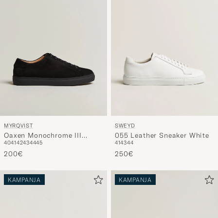
SWEYD
MYRQVIST
055 Leather Sneaker White
Oaxen Monochrome III
41
43
44
40
41
42
43
44
45
Sneakers Black Suede
250€
200€
KAMPANJA
KAMPANJA