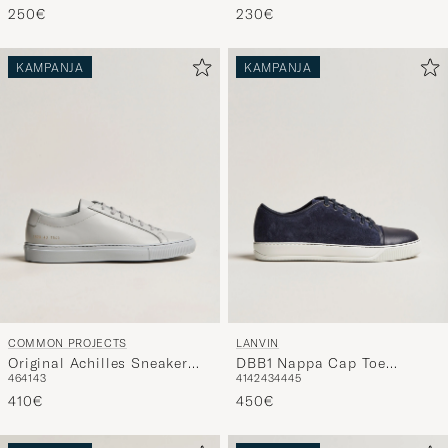
250€
230€
KAMPANJA
KAMPANJA
COMMON PROJECTS
LANVIN
Original Achilles Sneaker
DBB1 Nappa Cap Toe
46
41
43
41
42
43
44
45
Grey
Sneaker Navy
410€
450€
KAMPANJA
KAMPANJA