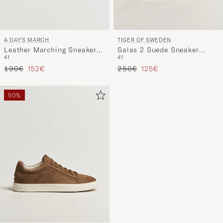
A DAY'S MARCH
TIGER OF SWEDEN
Leather Marching Sneaker
Salas 2 Suede Sneaker
41
41
White
Light Ink
Tavallinen hinta
Alennettu hinta
Tavallinen hinta
Alennettu hinta
190€
152€
250€
125€
50%