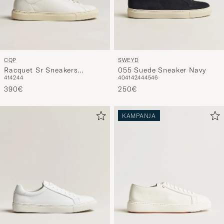
CQP
SWEYD
Racquet Sr Sneakers
055 Suede Sneaker Navy
41
42
44
40
41
42
44
45
46
Classic White Leather
390€
250€
KAMPANJA