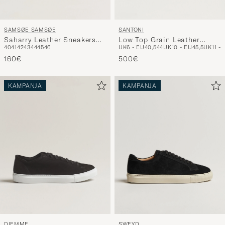
SAMSØE SAMSØE
SANTONI
Saharry Leather Sneakers
Low Top Grain Leather
40
41
42
43
44
45
46
UK6 - EU40,5
44
UK10 - EU45,5
UK11 - 
White
Sneaker White Calf
160€
500€
KAMPANJA
KAMPANJA
DIEMME
SWEYD