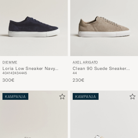
DIEMME
AXEL ARIGATO
Loria Low Sneaker Navy
Clean 90 Suede Sneaker
40
41
42
43
44
45
44
Suede
Beige
300€
230€
KAMPANJA
KAMPANJA