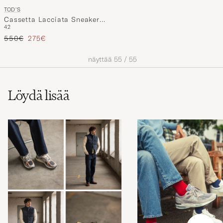
TOD'S
Cassetta Lacciata Sneaker
42
Chestnut Suede
Tavallinen hinta
Alennettu hinta
550€
275€
näyttää
55
/
55
Löydä lisää