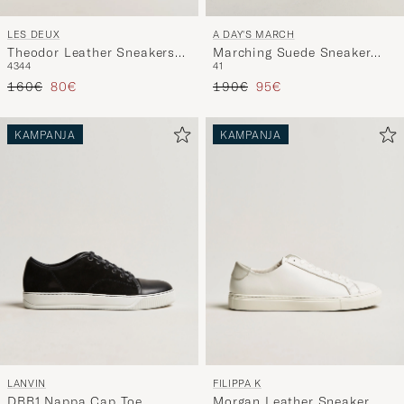
LES DEUX
A DAY'S MARCH
Theodor Leather Sneakers
Marching Suede Sneaker
43
44
41
Irish Cream Beige
Navy
Tavallinen hinta
Alennettu hinta
Tavallinen hinta
Alennettu hinta
160€
80€
190€
95€
KAMPANJA
KAMPANJA
LANVIN
FILIPPA K
DBB1 Nappa Cap Toe
Morgan Leather Sneaker