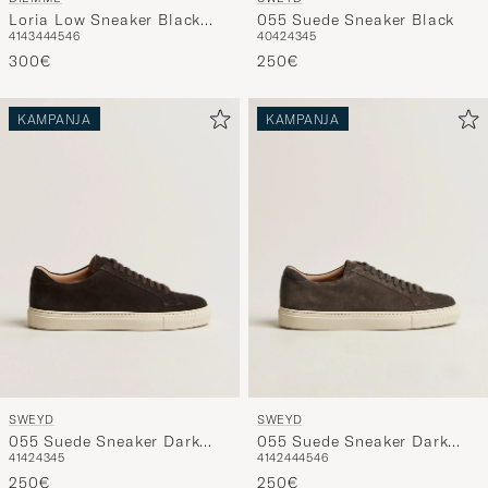
Loria Low Sneaker Black
055 Suede Sneaker Black
41
43
44
45
46
40
42
43
45
Suede
300€
250€
KAMPANJA
KAMPANJA
SWEYD
SWEYD
055 Suede Sneaker Dark
055 Suede Sneaker Dark
41
42
43
45
41
42
44
45
46
Brown
Grey
250€
250€