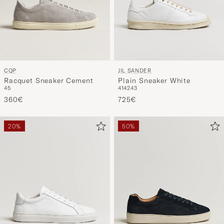
CQP
JIL SANDER
Racquet Sneaker Cement
Plain Sneaker White
45
41
42
43
360€
725€
20%
50%