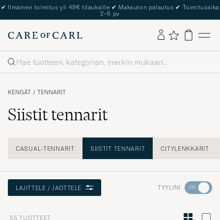
The Care of Carl Passport
Haku
KENGÄT
/
TENNARIT
Siistit tennarit
CASUAL-TENNARIT
SIISTIT TENNARIT
CITYLENKKARIT
Aktivoi
TYYLINI
LAJITTELE / JAOTTELE
Minun
tyylini
55
TUOTTEET