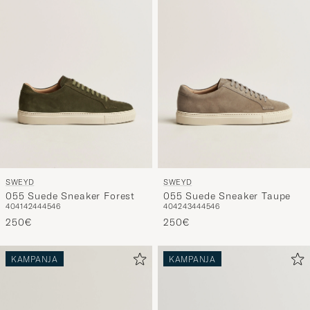
SWEYD
SWEYD
055 Suede Sneaker Forest
055 Suede Sneaker Taupe
40
41
42
44
45
46
40
42
43
44
45
46
250€
250€
KAMPANJA
KAMPANJA