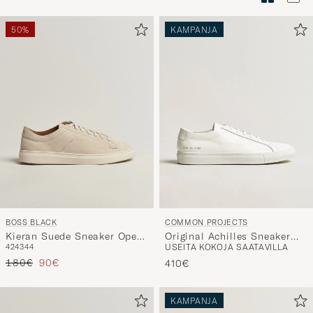
Tyylineuv
avulla
50%
KAMPANJA
ja
saat
omaan
tyyliisi
sopivan
lajittelun
tuotteille
BOSS BLACK
COMMON PROJECTS
Kieran Suede Sneaker Open
Original Achilles Sneaker
42
43
44
USEITA KOKOJA SAATAVILLA
White
White
Tavallinen hinta
Alennettu hinta
180€
90€
410€
KAMPANJA