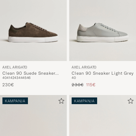
AXEL ARIGATO
AXEL ARIGATO
Clean 90 Suede Sneaker
Clean 90 Sneaker Light Grey
40
41
42
43
44
45
46
40
Dark Brown
Tavallinen hinta
Alennettu hinta
230€
230€
115€
KAMPANJA
KAMPANJA