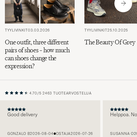
TYYLIVINKIT
03.03.2026
TYYLIVINKIT
25.10.2025
One outfit, three different
The Beauty Of Grey
pairs of shoes – how much
can shoes change the
expression?
4.70/5
2463 TUOTEARVOSTELUA
Good delivery
Helppoa. N
EDELLINEN
GONZALO B
2026-08-04
OSTAJA
2026-07-26
SUSANNA O
2