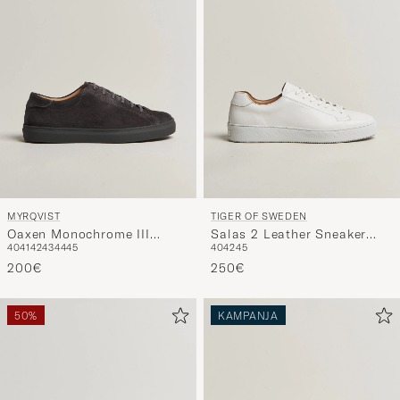
MYRQVIST
TIGER OF SWEDEN
Oaxen Monochrome III
Salas 2 Leather Sneaker
40
41
42
43
44
45
40
42
45
Sneakers Dark Grey Suede
White
200€
250€
50%
KAMPANJA