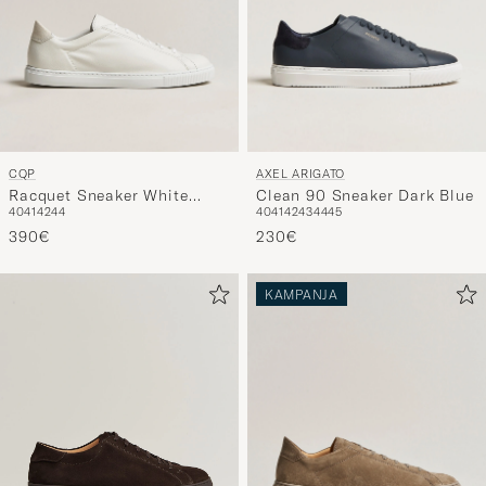
CQP
AXEL ARIGATO
Racquet Sneaker White
Clean 90 Sneaker Dark Blue
40
41
42
44
40
41
42
43
44
45
Leather
390€
230€
KAMPANJA