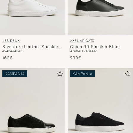
AXEL ARIGATO
LES DEUX
Clean 90 Sneaker Black
Signature Leather Sneaker
47
40
41
42
43
44
45
42
43
44
45
46
White
230€
160€
KAMPANJA
KAMPANJA