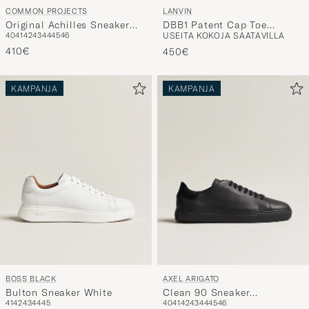
COMMON PROJECTS
LANVIN
Original Achilles Sneaker
DBB1 Patent Cap Toe
40
41
42
43
44
45
46
USEITA KOKOJA SAATAVILLA
Black
Sneaker Navy
410€
450€
KAMPANJA
KAMPANJA
BOSS BLACK
AXEL ARIGATO
Bulton Sneaker White
Clean 90 Sneaker
41
42
43
44
45
40
41
42
43
44
45
46
Black/Black