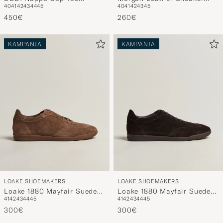
40
41
42
43
44
45
40
41
42
43
45
Sneaker Black
White
450€
260€
KAMPANJA
KAMPANJA
LOAKE SHOEMAKERS
LOAKE SHOEMAKERS
Loake 1880 Mayfair Suede
Loake 1880 Mayfair Suede
41
42
43
44
45
41
42
43
44
45
Dress Sneaker Flint
Dress Sneaker Dark Brown
300€
300€