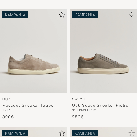
KAMPANJA
KAMPANJA
CQP
SWEYD
Racquet Sneaker Taupe
055 Suede Sneaker Pietra
42
43
40
41
43
44
45
46
390€
250€
KAMPANJA
KAMPANJA