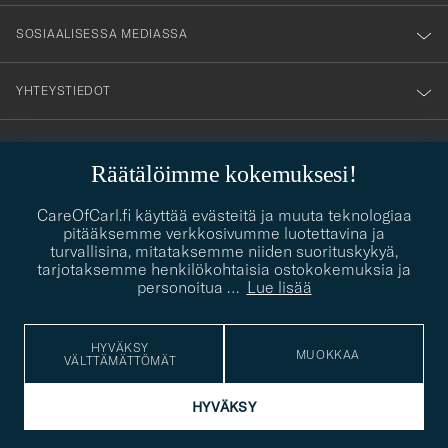
SOSIAALISESSA MEDIASSA
YHTEYSTIEDOT
PUKEUTUMISNEUVONTA
Räätälöimme kokemuksesi!
Kaipaatko apua oman tyylisi löytämiseen? Me autamme sinua
contact@careofcarl.com
CareOfCarl.fi käyttää evästeitä ja muuta teknologiaa
mielellämme!
pitääksemme verkkosivumme luotettavina ja
turvallisina, mitataksemme niiden suorituskykyä,
PUKEUTUMISNEUVONTA
tarjotaksemme henkilökohtaisia ostokokemuksia ja
personoitua
…
Lue lisää
© Care of Carl 2026
HYVÄKSY
MUOKKAA
VÄLTTÄMÄTTÖMÄT
HYVÄKSY