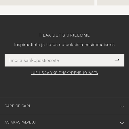
TILAA UUTISKIRJEEMME
Inspiraatiota ja tietoa uutuuksista ensimmäisenä
Sähköpostiosoite
Tack
kollinen
Submi
för
tieto
Newsl
Form
LUE LISÄÄ YKSITYISYYDENSUOJASTA
att
du
anmälde
dig
till
CARE OF CARL
vårt
nyhetsbrev!
ASIAKASPALVELU