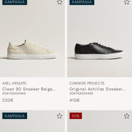
AXEL ARIGATO
COMMON PROJECTS
Clean 90 Sneaker Beige
Original Achilles Sneaker
40
41
42
43
44
45
40
41
42
43
44
46
Suede
Black/White
230€
410€
KAMPANJA
50%