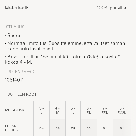
Materiaali:
100% puuvilla
ISTUVUUS
Suora
Normaali mitoitus. Suosittelemme, että valitset saman
koon kuin tavallisesti.
• Kuvan malli on 188 cm pitkä, painaa 78 kg ja käyttää
kokoa
4 - M
.
TUOTENUMERO
10514011
TUOTTEEN KOOT
3 -
4 -
5 -
6 -
7 -
8 -
MITTA (CM)
S
M
L
XL
XXL
XXXL
HIHAN
54
54
54
55
57
57
PITUUS