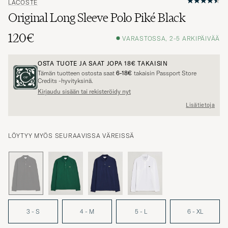
Original Long Sleeve Polo Piké Black
120€
VARASTOSSA, 2-5 ARKIPÄIVÄÄ
OSTA TUOTE JA SAAT JOPA
18€
TAKAISIN
Tämän tuotteen ostosta saat
6-18€
takaisin Passport Store
Credits -hyvityksinä.
Kirjaudu sisään tai rekisteröidy nyt
Lisätietoja
LÖYTYY MYÖS SEURAAVISSA VÄREISSÄ
3 - S
4 - M
5 - L
6 - XL