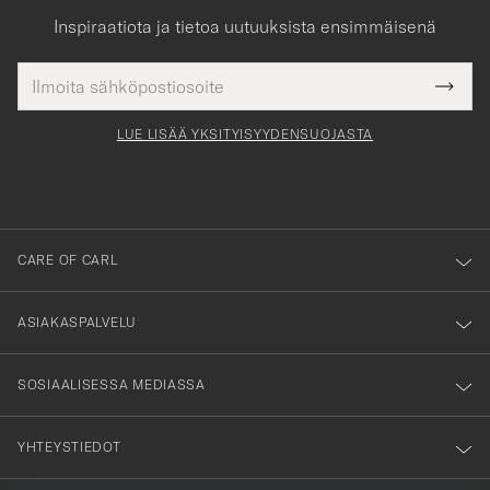
Inspiraatiota ja tietoa uutuuksista ensimmäisenä
Sähköpostiosoite
Tack
kollinen
Submi
för
tieto
Newsl
Form
LUE LISÄÄ YKSITYISYYDENSUOJASTA
att
du
anmälde
dig
till
CARE OF CARL
vårt
nyhetsbrev!
ASIAKASPALVELU
SOSIAALISESSA MEDIASSA
YHTEYSTIEDOT