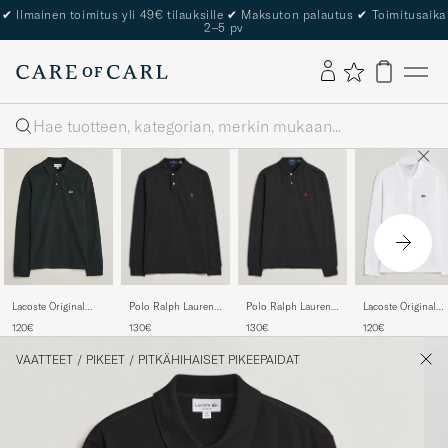
The Care of Carl Passport
Haku
Polo Ralph Lauren
Polo Ralph Lauren
Lacoste Original
Lacoste Original
Slim Fit Long Sleeve
Custom Slim Fit
Long Sleeve Polo
Long Sleeve Polo
130€
130€
120€
120€
Polo Polo Black
Long Sleeve Polo
Piké White
Piké Dark Varech
Polo Black
VAATTEET
/
PIKEET
/
PITKÄHIHAISET PIKEEPAIDAT