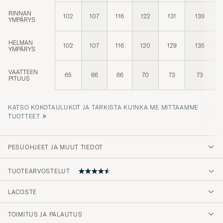
RINNAN
102
107
116
122
131
139
YMPÄRYS
HELMAN
102
107
116
120
129
135
YMPÄRYS
VAATTEEN
65
66
66
70
73
73
PITUUS
KATSO KOKOTAULUKOT JA TARKISTA KUINKA ME MITTAAMME
»
TUOTTEET
PESUOHJEET JA MUUT TIEDOT
TUOTEARVOSTELUT
4.6
LACOSTE
TOIMITUS JA PALAUTUS
(31 Arvosana)