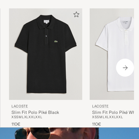
jota hän käytti ja näin syntyi legendaarinen
krokotiilimerkki.
LACOSTE
LACOSTE
Slim Fit Polo Piké Black
Slim Fit Polo Piké Whit
XS
S
M
L
XL
XXL
XXL
XS
S
M
L
XL
XXL
XXL
110€
110€