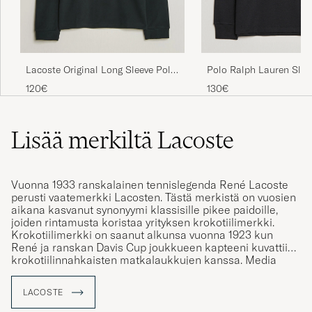
MIESTEN KOKOJA MYÖS. TER.PEKKA.T
PEKKA T
OSTETTU OSOITTEESSA CAREOFCARL.FI
Polo Ralph Lauren Slim
Lacoste Original Long Sleeve Polo
Sleeve Polo Polo Black
Piké Dark Varech
130€
120€
. Polo Lacoste parfait comme d’habitude
ALAIN B
OSTETTU OSOITTEESSA CAREOFCARL.COM
Lisää merkiltä Lacoste
Gute Qualität und sehr guter Lieferservice 5
Vuonna 1933 ranskalainen tennislegenda René Lacoste
perusti vaatemerkki Lacosten. Tästä merkistä on vuosien
Sterne
aikana kasvanut synonyymi klassisille pikee paidoille,
HANS-PETER S
joiden rintamusta koristaa yrityksen krokotiilimerkki.
OSTETTU OSOITTEESSA CAREOFCARL.DE
Krokotiilimerkki on saanut alkunsa vuonna 1923 kun
René ja ranskan Davis Cup joukkueen kapteeni kuvattiin
krokotiilinnahkaisten matkalaukkujen kanssa. Media
innostui tästä kovasti ja alkoi kutsua René Lacostea
nimellä "The Alligator" (Alligaattori). Tämä johti
LACOSTE
myöhemmin siihen, että René ompelutti itsellensä
brodeeratun krokotiilikuvion pikkutakkinsa rintamukseen,