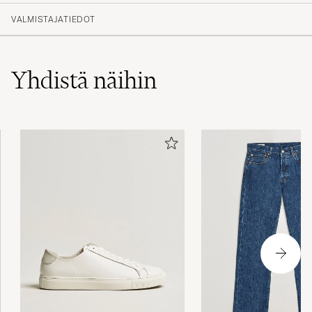
(23)
VALMISTAJATIEDOT
(6)
(1)
(1)
(0)
Yhdistä näihin
Snabbt, enkelt bra passform
MARGARETA S
OSTETTU OSOITTEESSA CAREOFCARL.SE
Satt perfekt, behagelig å ha på
ESPEN D
OSTETTU OSOITTEESSA CAREOFCARL.NO
Det er en julegave. Den ser bra ut