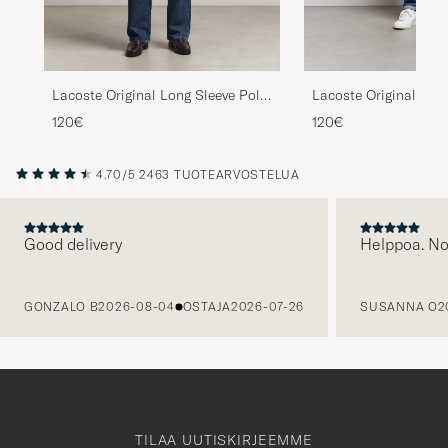
Lacoste Original Lon
Lacoste Original Long Sleeve Polo
Piké Black
Piké Dark Varech
120€
120€
4.70/5
2463 TUOTEARVOSTELUA
Good delivery
Helppoa. N
EDELLINEN
GONZALO B
2026-08-04
OSTAJA
2026-07-26
SUSANNA O
2
TILAA UUTISKIRJEEMME