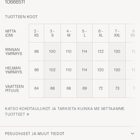
TUOTTEEN KOOT
MITTA
2 -
3 -
4 -
5 -
6 -
7 -
8 -
(CM)
XS
S
M
L
XL
XXL
XXXL
RINNAN
98
100
110
114
122
130
138
YMPÄRYS
HELMAN
96
102
110
114
120
130
134
YMPÄRYS
VAATTEEN
64
68
68
69
72
73
74
PITUUS
KATSO KOKOTAULUKOT JA TARKISTA KUINKA ME MITTAAMME
»
TUOTTEET
PESUOHJEET JA MUUT TIEDOT