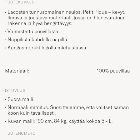
Lacosten tunnusomainen neulos, Petit Piqué – kevyt,
ilmava ja joustava materiaali, jossa on hienovarainen
rakenne ja hyvä hengittävyys.
Valmistettu puuvillasta.
Nappilista kahdella napilla.
Kangasmerkki logolla miehustassa.
Materiaali:
100% puuvillaa
ISTUVUUS
Suora malli
Normaali mitoitus. Suosittelemme, että valitset saman
koon kuin tavallisesti.
Kuvan malli: 190 cm, 84 kg, käyttää kokoa
5 - L
.
TUOTENUMERO
10666511