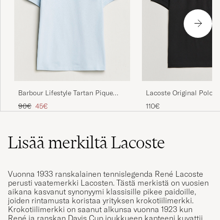
PETER H
OSTETTU OSOITTEESSA CAREOFCARL.DK
Prrfekt i passform
TOMMY H
OSTETTU OSOITTEESSA CAREOFCARL.SE
Barbour Lifestyle Tartan Pique
Lacoste Original Polo P
Polo Niagra Mist
Tavallinen hinta
Alennettu hinta
90€
45€
110€
Lisää merkiltä Lacoste
Vuonna 1933 ranskalainen tennislegenda René Lacoste
perusti vaatemerkki Lacosten. Tästä merkistä on vuosien
aikana kasvanut synonyymi klassisille pikee paidoille,
joiden rintamusta koristaa yrityksen krokotiilimerkki.
Krokotiilimerkki on saanut alkunsa vuonna 1923 kun
René ja ranskan Davis Cup joukkueen kapteeni kuvattiin