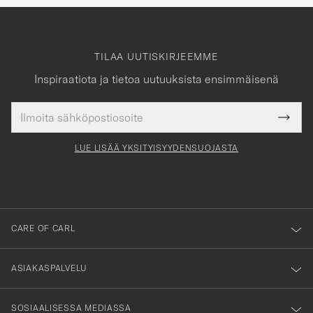
TILAA UUTISKIRJEEMME
Inspiraatiota ja tietoa uutuuksista ensimmäisenä
Sähköpostiosoite
Tack
kollinen
Submi
för
tieto
Newsl
Form
LUE LISÄÄ YKSITYISYYDENSUOJASTA
att
du
anmälde
dig
till
CARE OF CARL
vårt
nyhetsbrev!
ASIAKASPALVELU
SOSIAALISESSA MEDIASSA