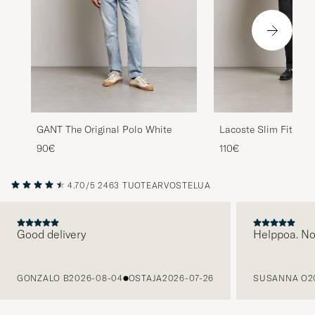
GANT The Original Polo White
Lacoste Slim Fit Polo
90€
110€
4.70/5
2463 TUOTEARVOSTELUA
Good delivery
Helppoa. N
EDELLINEN
GONZALO B
2026-08-04
OSTAJA
2026-07-26
SUSANNA O
2