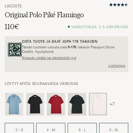
LACOSTE
Original Polo Piké Flamingo
110€
VARASTOSSA, 2-5 ARKIPÄIVÄÄ
OSTA TUOTE JA SAAT JOPA
17€
TAKAISIN
Tämän tuotteen ostosta saat
6-17€
takaisin Passport Store
Credits -hyvityksinä.
Kirjaudu sisään tai rekisteröidy nyt
Lisätietoja
LÖYTYY MYÖS SEURAAVISSA VÄREISSÄ
+7
3 - S
4 - M
5 - L
6 - XL