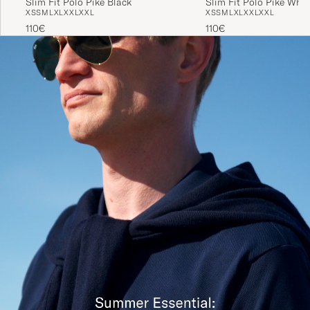
XS
S
M
L
XL
XXL
XXL
XS
S
M
L
XL
XXL
XXL
110€
110€