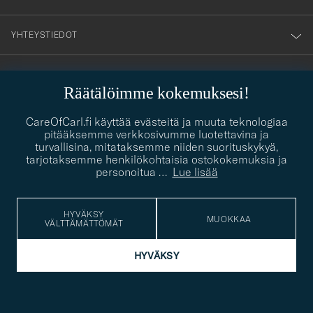
YHTEYSTIEDOT
PUKEUTUMISNEUVONTA
Räätälöimme kokemuksesi!
Kaipaatko apua oman tyylisi löytämiseen? Me autamme sinua
contact@careofcarl.com
CareOfCarl.fi käyttää evästeitä ja muuta teknologiaa
mielellämme!
pitääksemme verkkosivumme luotettavina ja
turvallisina, mitataksemme niiden suorituskykyä,
PUKEUTUMISNEUVONTA
tarjotaksemme henkilökohtaisia ostokokemuksia ja
personoitua
…
Lue lisää
© Care of Carl 2026
HYVÄKSY
MUOKKAA
VÄLTTÄMÄTTÖMÄT
HYVÄKSY