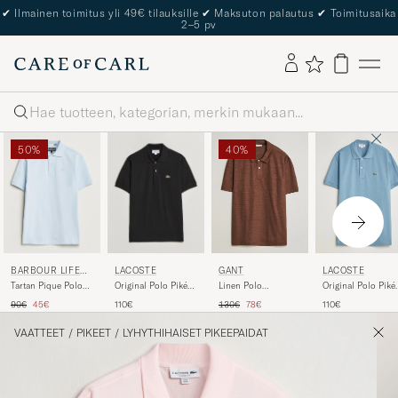
The Care of Carl Passport
Haku
50%
40%
BARBOUR LIFEST
LACOSTE
GANT
LACOSTE
YLE
Tartan Pique Polo
Original Polo Piké
Linen Polo
Original Polo Piké
Niagra Mist
Black
Mahogany Brown
Aral
Tavallinen hinta
Alennettu hinta
Tavallinen hinta
Alennettu hinta
90€
45€
110€
130€
78€
110€
VAATTEET
/
PIKEET
/
LYHYTHIHAISET PIKEEPAIDAT