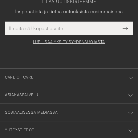
TILAA UUTISKIRJEEMME
Inspiraatiota ja tietoa uutuuksista ensimmäisenä
Sähköpostiosoite
Tack
kollinen
Submi
för
tieto
Newsl
Form
LUE LISÄÄ YKSITYISYYDENSUOJASTA
att
du
anmälde
dig
till
CARE OF CARL
vårt
nyhetsbrev!
ASIAKASPALVELU
SOSIAALISESSA MEDIASSA
YHTEYSTIEDOT