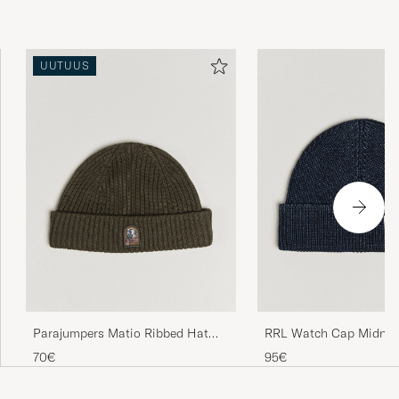
UUTUUS
Parajumpers Matio Ribbed Hat
RRL Watch Cap Midnigh
Taggia Olive
70€
95€