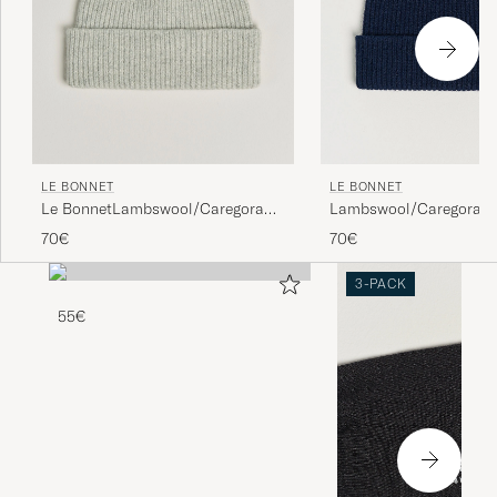
LE BONNET
LE BONNET
Le BonnetLambswool/Caregora
Lambswool/Caregora B
BeanieSilver
Midnight
70€
70€
3-PACK
55€