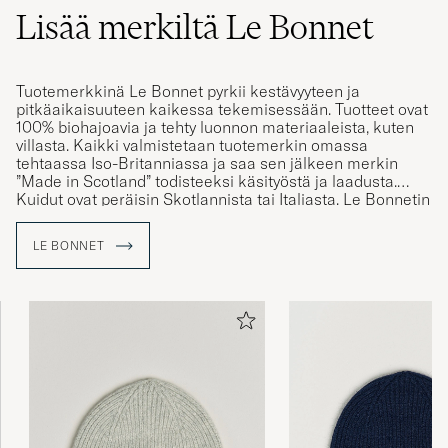
Lisää merkiltä Le Bonnet
Tuotemerkkinä Le Bonnet pyrkii kestävyyteen ja
pitkäaikaisuuteen kaikessa tekemisessään. Tuotteet ovat
100% biohajoavia ja tehty luonnon materiaaleista, kuten
villasta. Kaikki valmistetaan tuotemerkin omassa
tehtaassa Iso-Britanniassa ja saa sen jälkeen merkin
”Made in Scotland” todisteeksi käsityöstä ja laadusta.
Kuidut ovat peräisin Skotlannista tai Italiasta. Le Bonnetin
tehdas on ollut käytössä jo yli 170 vuotta ja on yksi Iso-
Britannian vanhimmista.
LE BONNET
Löydä pipot, jotka neulotaan perinteisillä koneilla
tekniikoita apuna käyttäen, joita on siirretty sukupolvelta
toiselle.