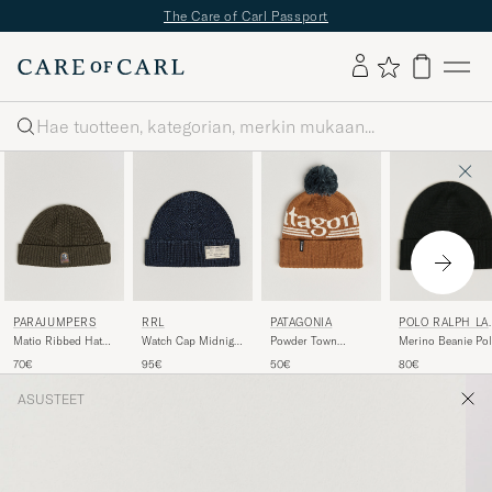
The Care of Carl Passport
Haku
POLO RALPH LA
PARAJUMPERS
RRL
PATAGONIA
REN
Merino Beanie Po
Matio Ribbed Hat
Watch Cap Midnight
Powder Town
Black
Taggia Olive
Blue
Beanie Cinnamon
80€
70€
95€
50€
Brown
ASUSTEET