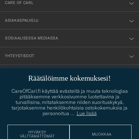
vårt
nyhetsbrev!
ASIAKASPALVELU
SOSIAALISESSA MEDIASSA
YHTEYSTIEDOT
Räätälöimme kokemuksesi!
PUKEUTUMISNEUVONTA
Kaipaatko apua oman tyylisi löytämiseen? Me autamme sinua
CareOfCarl.fi käyttää evästeitä ja muuta teknologiaa
contact@careofcarl.com
mielellämme!
pitääksemme verkkosivumme luotettavina ja
turvallisina, mitataksemme niiden suorituskykyä,
PUKEUTUMISNEUVONTA
tarjotaksemme henkilökohtaisia ostokokemuksia ja
personoitua
…
Lue lisää
HYVÄKSY
© Care of Carl 2026
MUOKKAA
VÄLTTÄMÄTTÖMÄT