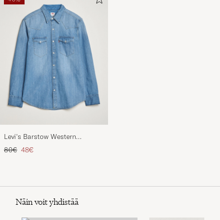
Levi's Barstow Western
Standard Shirt Light Blue
Tavallinen hinta
Alennettu hinta
80€
48€
Näin voit yhdistää