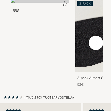
3-PACK
55€
3-pack Airport Socks
Melange
52€
4.70/5
2463 TUOTEARVOSTELUA