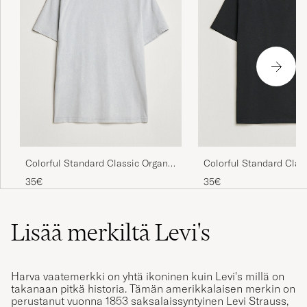
Colorful Standard Classic Organic
Colorful Standard Clas
T-Shirt Faded Grey
T-Shirt Deep Black
35€
35€
Lisää merkiltä Levi's
Harva vaatemerkki on yhtä ikoninen kuin Levi's millä on
takanaan pitkä historia. Tämän amerikkalaisen merkin on
perustanut vuonna 1853 saksalaissyntyinen Levi Strauss,
joka vuonna 1873 valmisti ensimmäisen parin sinisiä