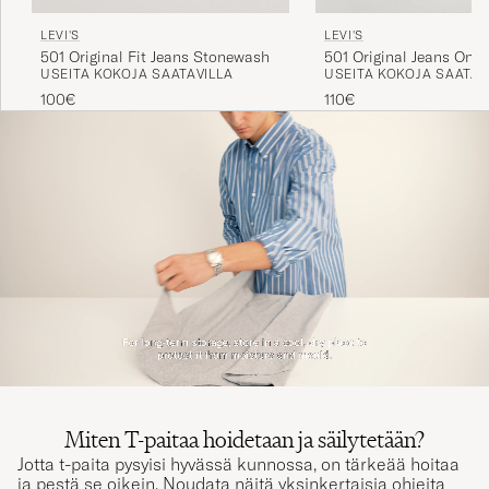
LEVI'S
LEVI'S
501 Original Fit Jeans Stonewash
501 Original Jeans One
USEITA KOKOJA SAATAVILLA
USEITA KOKOJA SAATAV
100€
110€
Miten T-paitaa hoidetaan ja säilytetään?
Jotta t-paita pysyisi hyvässä kunnossa, on tärkeää hoitaa
ja pestä se oikein. Noudata näitä yksinkertaisia ohjeita