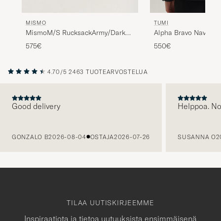
MISMO
TUMI
MismoM/S RucksackArmy/Dark
Alpha Bravo Navigat
Brown
Black
575€
550€
4.70/5
2463 TUOTEARVOSTELUA
Good delivery
Helppoa. N
EDELLINEN
GONZALO B
2026-08-04
OSTAJA
2026-07-26
SUSANNA O
2
TILAA UUTISKIRJEEMME
Inspiraatiota ja tietoa uutuuksista ensimmäisenä