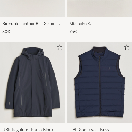
Barnabie Leather Belt 3,5 cm
MismoM/S
Black
CardholderNavy/Dark Brown
80€
75€
UBR Regulator Parka Black
UBR Sonic Vest Navy