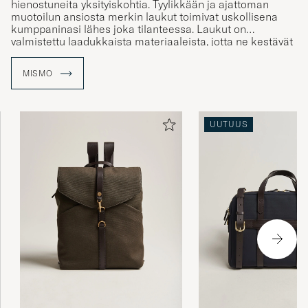
hienostuneita yksityiskohtia. Tyylikkään ja ajattoman
muotoilun ansiosta merkin laukut toimivat uskollisena
kumppaninasi lähes joka tilanteessa. Laukut on
valmistettu laadukkaista materiaaleista, jotta ne kestävät
käyttöä ja aikaa.
MISMO
UUTUUS