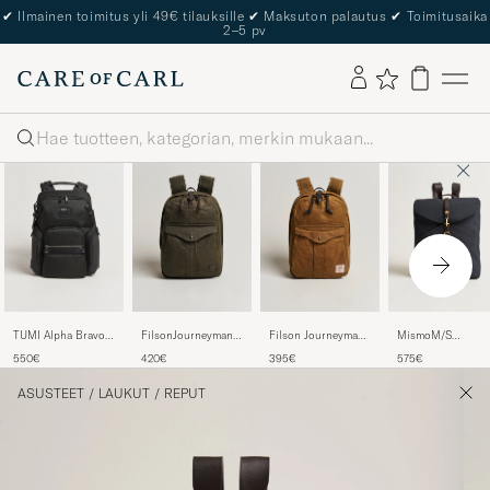
✔
Ilmainen toimitus yli 49€ tilauksille
✔
Maksuton palautus
✔
Toimitusaika
2–5 pv
Haku
TUMI Alpha Bravo
FilsonJourneyman
Filson Journeyman
MismoM/S
Navigation
BackpackOtter
Backpack Tan
RucksackNavy/Dar
550€
420€
395€
575€
Backpack Black
Green
Brown
ASUSTEET
/
LAUKUT
/
REPUT