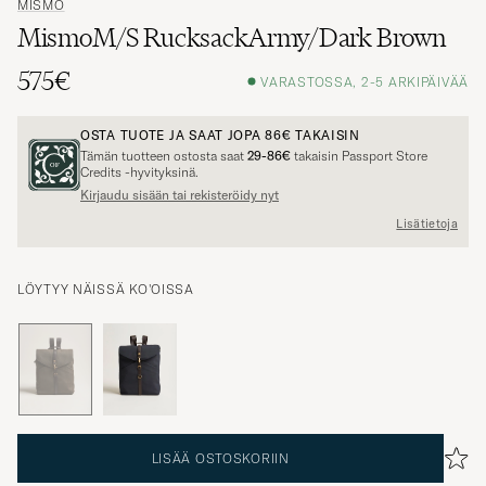
MISMO
MismoM/S RucksackArmy/Dark Brown
575€
VARASTOSSA, 2-5 ARKIPÄIVÄÄ
OSTA TUOTE JA SAAT JOPA
86€
TAKAISIN
Tämän tuotteen ostosta saat
29-86€
takaisin Passport Store
Credits -hyvityksinä.
Kirjaudu sisään tai rekisteröidy nyt
Lisätietoja
LÖYTYY NÄISSÄ KO'OISSA
LISÄÄ OSTOSKORIIN