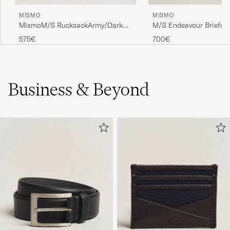
MISMO
MISMO
MismoM/S RucksackArmy/Dark
M/S Endeavour Briefca
Brown
Navy/Dark Brown
575€
700€
Business & Beyond