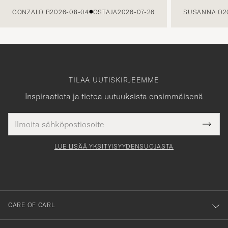
GONZALO B
2026-08-04
OSTAJA
2026-07-26
SUSANNA O
2
TILAA UUTISKIRJEEMME
Inspiraatiota ja tietoa uutuuksista ensimmäisenä
Sähköpostiosoite
Tack
kollinen
Submi
för
tieto
Newsl
Form
LUE LISÄÄ YKSITYISYYDENSUOJASTA
att
du
anmälde
dig
till
CARE OF CARL
vårt