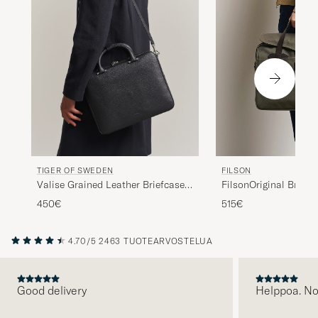
FILSON
TIGER OF SWEDEN
FilsonOriginal Briefc
Valise Grained Leather Briefcase
Green
Black
515€
450€
4.70/5
2463 TUOTEARVOSTELUA
Good delivery
Helppoa. N
EDELLINEN