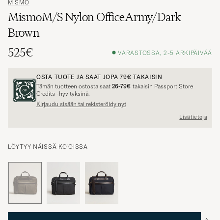
MISMO
MismoM/S Nylon OfficeArmy/Dark
Brown
525€
VARASTOSSA, 2-5 ARKIPÄIVÄÄ
OSTA TUOTE JA SAAT JOPA
79€
TAKAISIN
Tämän tuotteen ostosta saat
26-79€
takaisin Passport Store
Credits -hyvityksinä.
Kirjaudu sisään tai rekisteröidy nyt
Lisätietoja
LÖYTYY NÄISSÄ KO'OISSA