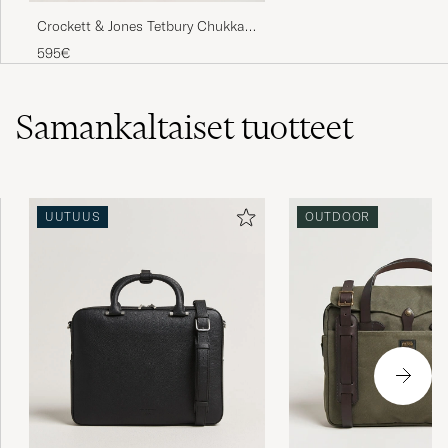
Crockett & Jones Tetbury Chukka
Dark Brown Suede
595€
Samankaltaiset
tuotteet
UUTUUS
OUTDOOR