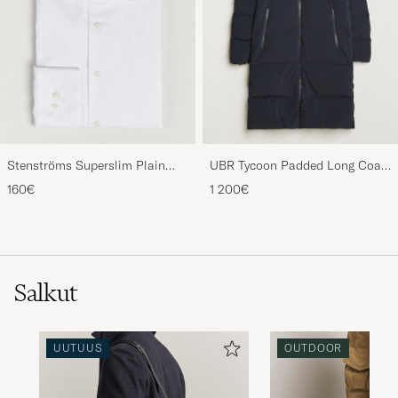
Stenströms Superslim Plain
UBR Tycoon Padded Long Coat
Shirt White
Black
160€
1 200€
Salkut
UUTUUS
OUTDOOR