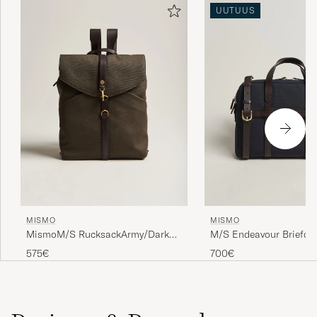
UUTUUS
MISMO
MISMO
MismoM/S RucksackArmy/Dark
M/S Endeavour Briefca
Brown
Navy/Dark Brown
575€
700€