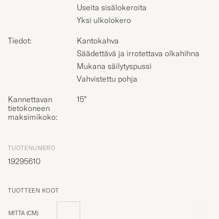
Useita sisälokeroita
Yksi ulkolokero
Tiedot:
Kantokahva
Säädettävä ja irrotettava olkahihna
Mukana säilytyspussi
Vahvistettu pohja
Kannettavan
15”
tietokoneen
maksimikoko:
TUOTENUMERO
19295610
TUOTTEEN KOOT
MITTA (CM)