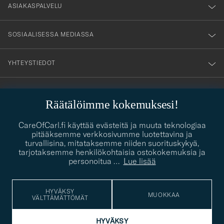
nyhetsbrev!
ASIAKASPALVELU
SOSIAALISESSA MEDIASSA
YHTEYSTIEDOT
Räätälöimme kokemuksesi!
PUKEUTUMISNEUVONTA
Kaipaatko apua oman tyylisi löytämiseen? Me autamme sinua
CareOfCarl.fi käyttää evästeitä ja muuta teknologiaa
contact@careofcarl.com
mielellämme!
pitääksemme verkkosivumme luotettavina ja
turvallisina, mitataksemme niiden suorituskykyä,
PUKEUTUMISNEUVONTA
tarjotaksemme henkilökohtaisia ostokokemuksia ja
personoitua
…
Lue lisää
HYVÄKSY
© Care of Carl 2026
MUOKKAA
VÄLTTÄMÄTTÖMÄT
HYVÄKSY