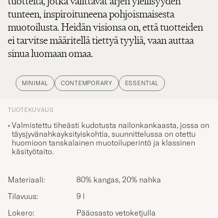
tuotteita, jotka välittävät arjen ylellisyyden
tunteen, inspiroituneena pohjoismaisesta
muotoilusta. Heidän visionsa on, että tuotteiden
ei tarvitse määritellä tiettyä tyyliä, vaan auttaa
sinua luomaan omaa.
MINIMAL
CONTEMPORARY
ESSENTIAL
TUOTEKUVAUS
Valmistettu tiheästi kudotusta nailonkankaasta, jossa on
täysjyvänahkayksityiskohtia, suunnittelussa on otettu
huomioon tanskalainen muotoiluperintö ja klassinen
käsityötaito.
Materiaali:
80% kangas, 20% nahka
Tilavuus:
9 l
Lokero:
Pääosasto vetoketjulla