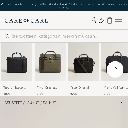
✔
Ilmainen toimitus yli 49€ tilauksille
✔
Maksuton palautus
✔
Toimitusaika
2–5 pv
Haku
FilsonOriginal
MismoM/S Aspire
Tiger of Sweden
FilsonOriginal
BriefcaseBlack
BriefcaseNavy/Dar
Valise Grained
BriefcaseOtter
525€
575€
450€
515€
Brown
Leather Briefcase
Green
Black
ASUSTEET
/
LAUKUT
/
SALKUT