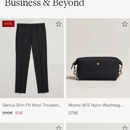
Business & Beyond
60%
Genius Slim Fit Wool Trousers
Mismo M/S Nylon Washbag
Black
Navy/Dark Brown
Tavallinen hinta
Alennettu hinta
200€
80€
275€