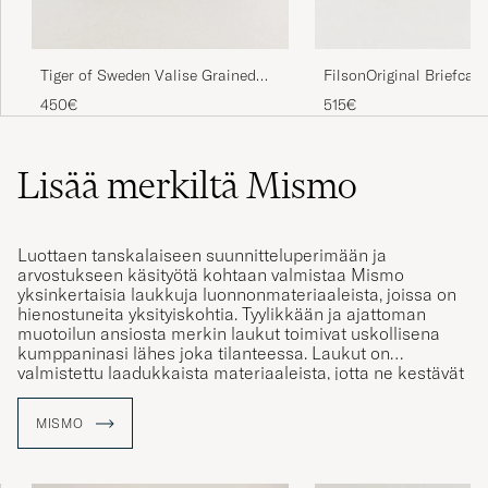
Tiger of Sweden Valise Grained
FilsonOriginal Briefcas
Leather Briefcase Black
Green
450€
515€
Lisää merkiltä Mismo
Luottaen tanskalaiseen suunnitteluperimään ja
arvostukseen käsityötä kohtaan valmistaa Mismo
yksinkertaisia laukkuja luonnonmateriaaleista, joissa on
hienostuneita yksityiskohtia. Tyylikkään ja ajattoman
muotoilun ansiosta merkin laukut toimivat uskollisena
kumppaninasi lähes joka tilanteessa. Laukut on
valmistettu laadukkaista materiaaleista, jotta ne kestävät
käyttöä ja aikaa.
MISMO