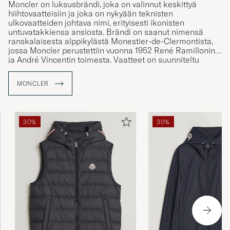
Moncler on luksusbrändi, joka on valinnut keskittyä
hiihtovaatteisiin ja joka on nykyään teknisten
ulkovaatteiden johtava nimi, erityisesti ikonisten
untuvatakkiensa ansiosta. Brändi on saanut nimensä
ranskalaisesta alppikylästä Monestier-de-Clermontista,
jossa Moncler perustettiin vuonna 1952 René Ramillonin
ja André Vincentin toimesta. Vaatteet on suunniteltu
vastaamaan elämää niin lumisten rinteiden äärellä kuin
niiden ulkopuolellakin, mikä puhuttelee sekä talviurheilun
MONCLER
harrastajia että kaupunkilaisia. Care of Carl on Monclerin
valtuutettu jälleenmyyjä ja tarjoaa tarkoin valikoidun
valikoiman brändin ikonisia tuotteita.
30%
30%