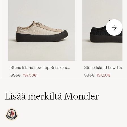
Stone Island Low Top Sneakers
Stone Island Low Top S
Oats
Black
Tavallinen hinta
Alennettu hinta
Tavallinen hinta
Alennettu hinta
395€
197,50€
395€
197,50€
Lisää merkiltä Moncler