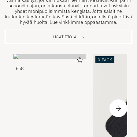
Vanha käsitys, jonka mukaan tennarit kestävät vain parin
sesongin ajan, on aikansa elänyt. Tennarit ovat nykyisin
yhdet monipuolisimmista kengistä. Jotta saisit ne
kuitenkin kestämään käytössä pitkään, on niistä pidettävä
hyvää huolta. Lue vinkkimme oppaastamme.
LISÄTIETOJA
3-PACK
55€