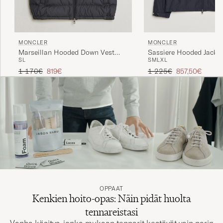
MONCLER
MONCLER
Marseillan Hooded Down Vest
Sassiere Hooded Jacket
S
L
S
M
L
XL
Black
Tavallinen hinta
Alennettu hinta
Tavallinen hinta
Alennettu hint
1 170€
819€
1 225€
857,50€
OPPAAT
Kenkien hoito-opas: Näin pidät huolta
tennareistasi