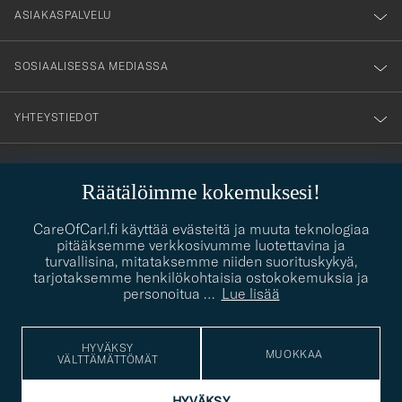
nyhetsbrev!
ASIAKASPALVELU
SOSIAALISESSA MEDIASSA
YHTEYSTIEDOT
Räätälöimme kokemuksesi!
PUKEUTUMISNEUVONTA
Kaipaatko apua oman tyylisi löytämiseen? Me autamme sinua
CareOfCarl.fi käyttää evästeitä ja muuta teknologiaa
contact@careofcarl.com
mielellämme!
pitääksemme verkkosivumme luotettavina ja
turvallisina, mitataksemme niiden suorituskykyä,
PUKEUTUMISNEUVONTA
tarjotaksemme henkilökohtaisia ostokokemuksia ja
personoitua
…
Lue lisää
HYVÄKSY
© Care of Carl 2026
MUOKKAA
VÄLTTÄMÄTTÖMÄT
HYVÄKSY