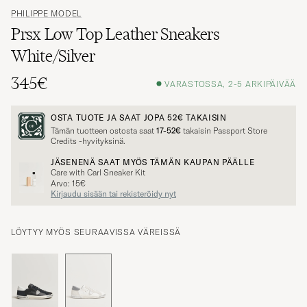
PHILIPPE MODEL
Prsx Low Top Leather Sneakers
White/Silver
345€
VARASTOSSA, 2-5 ARKIPÄIVÄÄ
OSTA TUOTE JA SAAT JOPA
52€
TAKAISIN
Tämän tuotteen ostosta saat
17-52€
takaisin Passport Store
Credits -hyvityksinä.
JÄSENENÄ SAAT MYÖS TÄMÄN KAUPAN PÄÄLLE
Care with Carl Sneaker Kit
Arvo: 15€
Kirjaudu sisään tai rekisteröidy nyt
LÖYTYY MYÖS SEURAAVISSA VÄREISSÄ