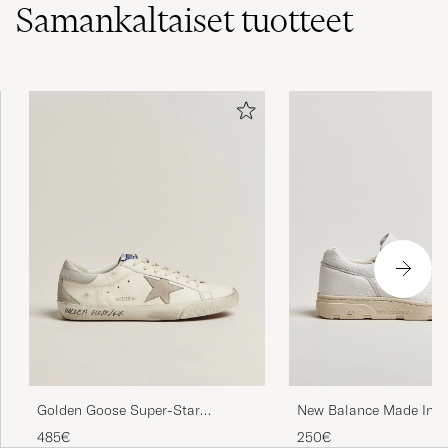
Samankaltaiset
tuotteet
New Balance Made In U
Golden Goose Super-Star
Sneakers White Grain
Sneakers White/Grey
250€
485€