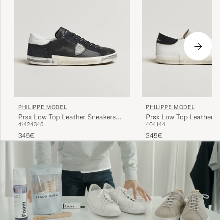
PHILIPPE MODEL
PHILIPPE MODEL
Prsx Low Top Leather Sneakers
Prsx Low Top Leather S
41
42
43
45
40
41
44
Black/Silver
White/Black
345€
345€