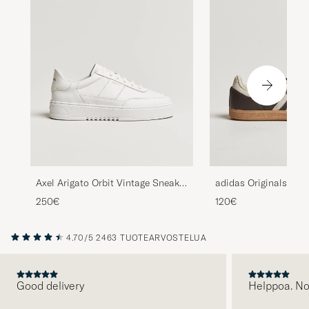
Axel Arigato Orbit Vintage Sneaker
adidas Originals Sa
White
Sneaker Dark Brown/
250€
120€
4.70/5
2463 TUOTEARVOSTELUA
Good delivery
Helppoa. N