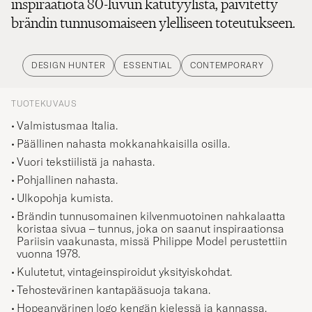
inspiraatiota 80-luvun katutyylistä, päivitetty
brändin tunnusomaiseen ylelliseen toteutukseen.
DESIGN HUNTER
ESSENTIAL
CONTEMPORARY
TUOTEKUVAUS
Valmistusmaa Italia.
Päällinen nahasta mokkanahkaisilla osilla.
Vuori tekstiilistä ja nahasta.
Pohjallinen nahasta.
Ulkopohja kumista.
Brändin tunnusomainen kilvenmuotoinen nahkalaatta
koristaa sivua – tunnus, joka on saanut inspiraationsa
Pariisin vaakunasta, missä Philippe Model perustettiin
vuonna 1978.
Kulutetut, vintageinspiroidut yksityiskohdat.
Tehostevärinen kantapääsuoja takana.
Hopeanvärinen logo kengän kielessä ja kannassa.