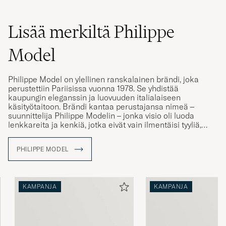
Lisää merkiltä Philippe
Model
Philippe Model on ylellinen ranskalainen brändi, joka
perustettiin Pariisissa vuonna 1978. Se yhdistää
kaupungin eleganssin ja luovuuden italialaiseen
käsityötaitoon. Brändi kantaa perustajansa nimeä –
suunnittelija Philippe Modelin – jonka visio oli luoda
lenkkareita ja kenkiä, jotka eivät vain ilmentäisi tyyliä,
vaan kuvastaisivat elämäntapaa. Jokainen malli kertoo
tarinan muodon, värin ja kokemuksen kautta –
PHILIPPE MODEL
hienovarainen mutta itsevarma, esteettisyyttä, laatua ja
aitoutta arvostavalle.
KAMPANJA
KAMPANJA