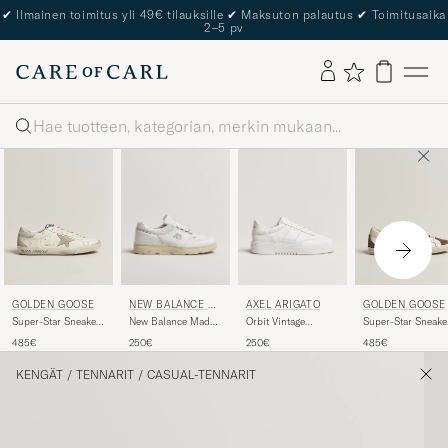
✔
Ilmainen toimitus yli 49€ tilauksille
✔
Maksuton palautus
✔
Toimitusaika
2–5 pv
Haku
NEW BALANCE M
AXEL ARIGATO
GOLDEN GOOSE
GOLDEN GOOSE
ADE IN US & UK
New Balance Made
Orbit Vintage
Super-Star Sneakers
Super-Star Sneake
In UK Allerdale
Sneaker White
White/Grey
White/Denim
250€
250€
485€
485€
Sneakers White
Grain
KENGÄT
/
TENNARIT
/
CASUAL-TENNARIT