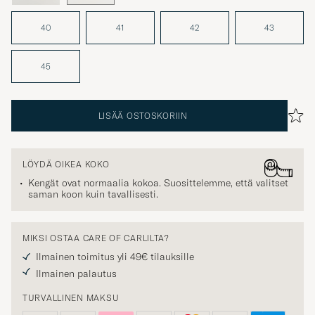
40
41
42
43
45
LISÄÄ OSTOSKORIIN
LÖYDÄ OIKEA KOKO
Kengät ovat normaalia kokoa. Suosittelemme, että valitset
saman koon kuin tavallisesti.
MIKSI OSTAA CARE OF CARLILTA?
Ilmainen toimitus yli 49€ tilauksille
Ilmainen palautus
TURVALLINEN MAKSU