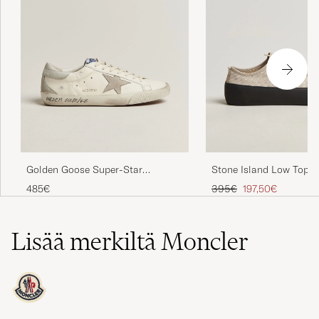
Golden Goose Super-Star
Stone Island Low Top S
Sneakers White/Grey
Oats
Tavallinen hinta
Alennettu hinta
485€
395€
197,50€
Lisää merkiltä Moncler