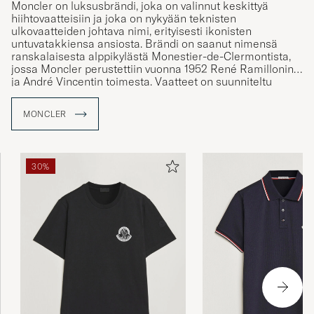
Moncler on luksusbrändi, joka on valinnut keskittyä
hiihtovaatteisiin ja joka on nykyään teknisten
ulkovaatteiden johtava nimi, erityisesti ikonisten
untuvatakkiensa ansiosta. Brändi on saanut nimensä
ranskalaisesta alppikylästä Monestier-de-Clermontista,
jossa Moncler perustettiin vuonna 1952 René Ramillonin
ja André Vincentin toimesta. Vaatteet on suunniteltu
vastaamaan elämää niin lumisten rinteiden äärellä kuin
niiden ulkopuolellakin, mikä puhuttelee sekä talviurheilun
MONCLER
harrastajia että kaupunkilaisia. Care of Carl on Monclerin
valtuutettu jälleenmyyjä ja tarjoaa tarkoin valikoidun
valikoiman brändin ikonisia tuotteita.
30%