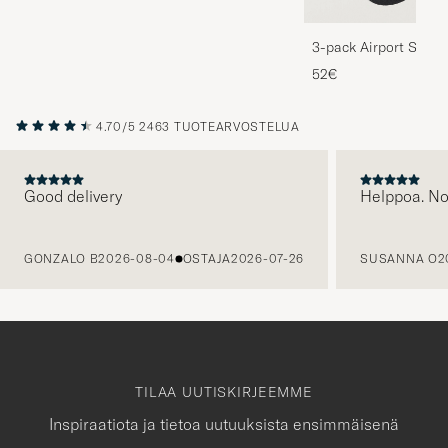
3-pack Airport Socks
Melange
52€
4.70/5
2463 TUOTEARVOSTELUA
Good delivery
Helppoa. N
EDELLINEN
GONZALO B
2026-08-04
OSTAJA
2026-07-26
SUSANNA O
2
TILAA UUTISKIRJEEMME
Inspiraatiota ja tietoa uutuuksista ensimmäisenä