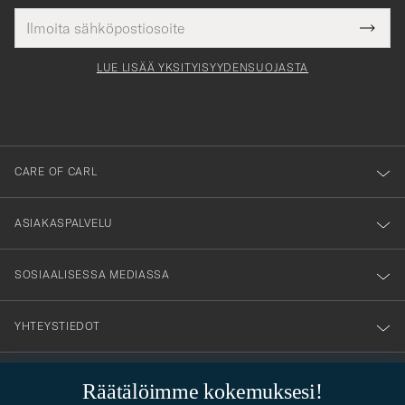
Sähköpostiosoite
Tack
kollinen
Submi
för
tieto
Newsl
Form
LUE LISÄÄ YKSITYISYYDENSUOJASTA
att
du
anmälde
dig
till
CARE OF CARL
vårt
nyhetsbrev!
ASIAKASPALVELU
SOSIAALISESSA MEDIASSA
YHTEYSTIEDOT
Räätälöimme kokemuksesi!
PUKEUTUMISNEUVONTA