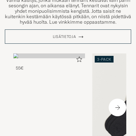
Vanha käsitys, jonka mukaan tennarit kestävät vain parin
sesongin ajan, on aikansa elänyt. Tennarit ovat nykyisin
yhdet monipuolisimmista kengistä. Jotta saisit ne
kuitenkin kestämään käytössä pitkään, on niistä pidettävä
hyvää huolta. Lue vinkkimme oppaastamme.
LISÄTIETOJA
3-PACK
55€