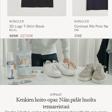
MONCLER
MONCLER
Contrast Rib Polo Navy
3D Logo T-Shirt Black
S
M
M
L
XL
Tavallinen hinta
Alennettu hinta
315€
325€
227,50€
OPPAAT
Kenkien hoito-opas: Näin pidät huolta
tennareistasi