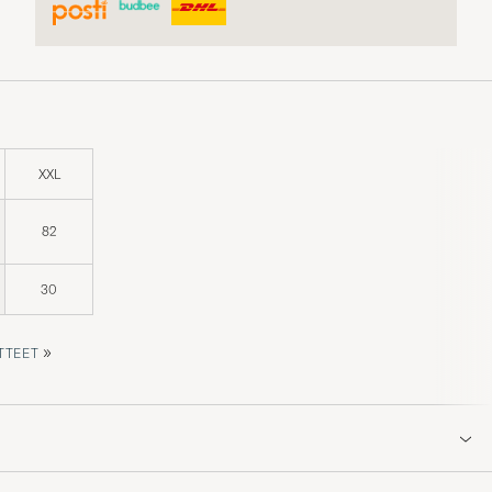
XXL
82
30
»
TTEET