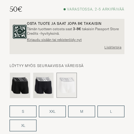
50€
VARASTOSSA, 2-5 ARKIPÄIVÄÄ
OSTA TUOTE JA SAAT JOPA
8€
TAKAISIN
Tämän tuotteen ostosta saat
3-8€
takaisin Passport Store
Credits -hyvityksinä.
Kirjaudu sisään tai rekisteröidy nyt
Muita vaihtoehtoja?
Lisätietoja
LÖYTYY MYÖS SEURAAVISSA VÄREISSÄ
SAMANKALTAISIA TUOTTEITA
S
XXL
M
L
XL