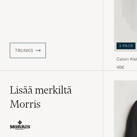
3-PACK
TRUNKS
Calvin Kle
Brief Whit
45€
Lisää merkiltä
Morris