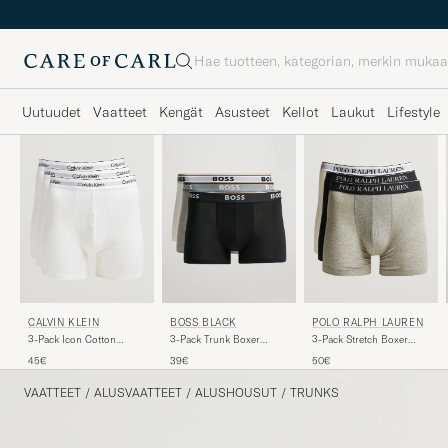
Haku
Uutuudet
Vaatteet
Kengät
Asusteet
Kellot
Laukut
Lifestyle
CALVIN KLEIN
BOSS BLACK
POLO RALPH LAUREN
3-Pack Icon Cotton
3-Pack Trunk Boxer
3-Pack Stretch Boxer
Stretch Boxer Brief White
Shorts White/Grey/Black
Brief White/Black/Grey
45€
39€
50€
VAATTEET
/
ALUSVAATTEET
/
ALUSHOUSUT
/
TRUNKS