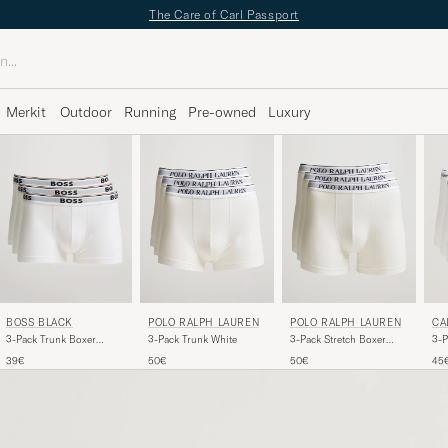
The Care of Carl Passport
Merkit
Outdoor
Running
Pre-owned
Luxury
BOSS BLACK
POLO RALPH LAUREN
POLO RALPH LAUREN
CA
3-Pack Trunk Boxer
3-Pack Trunk White
3-Pack Stretch Boxer
3-P
Shorts White
Brief White
Str
39€
50€
50€
45
Whi