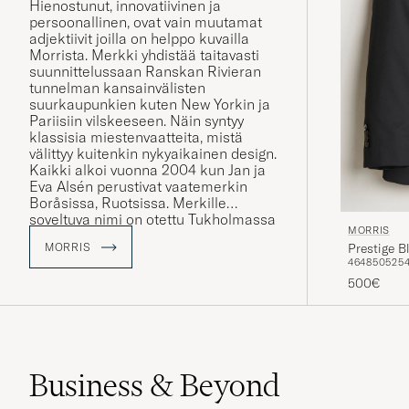
Hienostunut, innovatiivinen ja
persoonallinen, ovat vain muutamat
adjektiivit joilla on helppo kuvailla
Morrista. Merkki yhdistää taitavasti
suunnittelussaan Ranskan Rivieran
tunnelman kansainvälisten
suurkaupunkien kuten New Yorkin ja
Pariisiin vilskeeseen. Näin syntyy
klassisia miestenvaatteita, mistä
välittyy kuitenkin nykyaikainen design.
Kaikki alkoi vuonna 2004 kun Jan ja
Eva Alsén perustivat vaatemerkin
Boråsissa, Ruotsissa. Merkille
soveltuva nimi on otettu Tukholmassa
MORRIS
50- ja 60-luvuilla sijainneelta
MORRIS
Prestige B
miestenpukimolta, joka kantoi nimeä
46
48
50
52
5
Morris.
500€
Business & Beyond