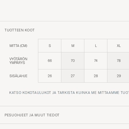
TUOTTEEN KOOT
MITTA (CM)
S
M
L
XL
VYÖTÄRÖN
66
70
74
78
YMPÄRYS
SISÄLAHJE
26
27
28
29
KATSO KOKOTAULUKOT JA TARKISTA KUINKA ME MITTAAMME TUO
PESUOHJEET JA MUUT TIEDOT