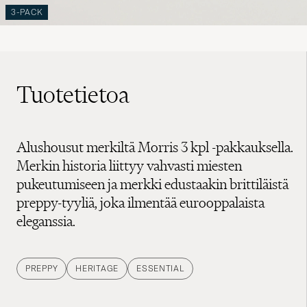
3-PACK
Tuotetietoa
Alushousut merkiltä Morris 3 kpl -pakkauksella.
Merkin historia liittyy vahvasti miesten
pukeutumiseen ja merkki edustaakin brittiläistä
preppy-tyyliä, joka ilmentää eurooppalaista
eleganssia.
PREPPY
HERITAGE
ESSENTIAL