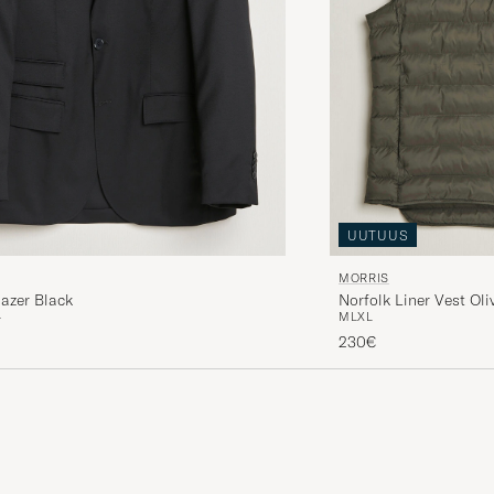
UUTUUS
MORRIS
lazer Black
Norfolk Liner Vest Oli
4
M
L
XL
230€