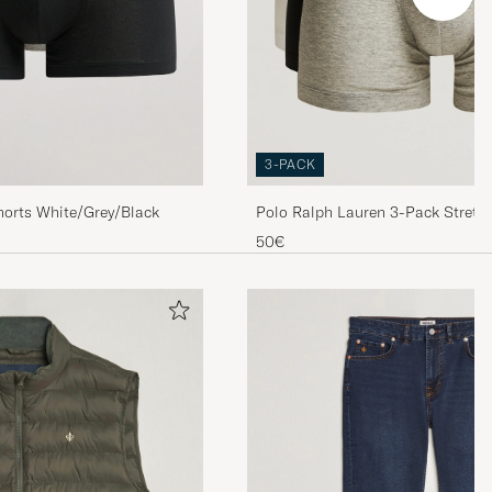
3-PACK
horts White/Grey/Black
Polo Ralph Lauren 3-Pack Stretch
White/Black/Grey
50€