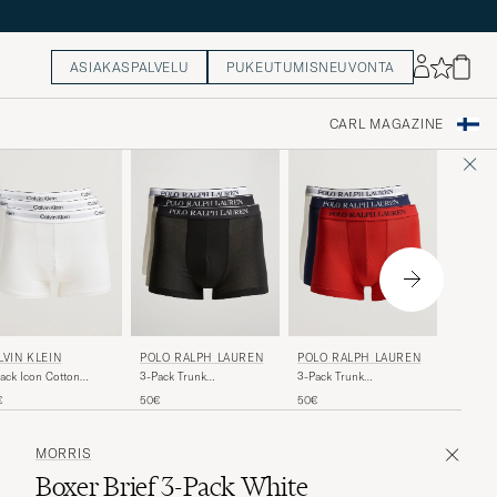
ASIAKASPALVELU
PUKEUTUMISNEUVONTA
CARL MAGAZINE
LVIN KLEIN
POLO RALPH LAUREN
POLO RALPH LAUREN
ZIMMER
RLAND
ack Icon Cotton
3-Pack Trunk
3-Pack Trunk
Merceri
etch Relaxed Trunk
Grey/White/Black
Red/White/Navy
Briefs W
€
50€
50€
60€
te
MORRIS
Boxer Brief 3-Pack White