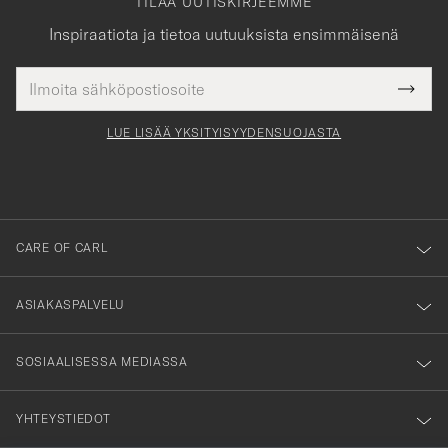
TILAA UUTISKIRJEEMME
Inspiraatiota ja tietoa uutuuksista ensimmäisenä
Sähköpostiosoite
Tack
kollinen
Submi
för
tieto
Newsl
Form
LUE LISÄÄ YKSITYISYYDENSUOJASTA
att
du
anmälde
dig
till
CARE OF CARL
vårt
nyhetsbrev!
ASIAKASPALVELU
SOSIAALISESSA MEDIASSA
YHTEYSTIEDOT