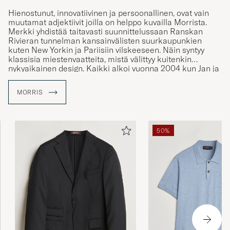
Hienostunut, innovatiivinen ja persoonallinen, ovat vain
muutamat adjektiivit joilla on helppo kuvailla Morrista.
Merkki yhdistää taitavasti suunnittelussaan Ranskan
Rivieran tunnelman kansainvälisten suurkaupunkien
kuten New Yorkin ja Pariisiin vilskeeseen. Näin syntyy
klassisia miestenvaatteita, mistä välittyy kuitenkin
nykyaikainen design. Kaikki alkoi vuonna 2004 kun Jan ja
Eva Alsén perustivat vaatemerkin Boråsissa, Ruotsissa.
Merkille soveltuva nimi on otettu Tukholmassa 50- ja 60-
MORRIS
luvuilla sijainneelta miestenpukimolta, joka kantoi nimeä
Morris.
50%