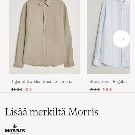
Tiger of Sweden Spenser Linen
Stenströms Regular Fit
Shirt Mole
Stripe Linen Shirt Light
Tavallinen hinta
Alennettu hinta
Tavallinen hinta
Alennettu hinta
160€
80€
200€
100€
Lisää merkiltä Morris