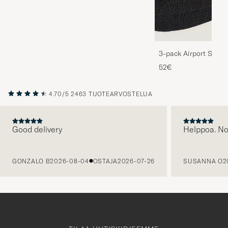
3-pack Airport Socks
Melange
52€
4.70/5
2463 TUOTEARVOSTELUA
Good delivery
Helppoa. N
EDELLINEN
GONZALO B
2026-08-04
OSTAJA
2026-07-26
SUSANNA O
2