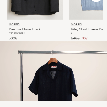
MORRIS
MORRIS
Prestige Blazer Black
Riley Short Sleeve Polo
46
48
50
52
54
L
Tavallinen hinta
Alennettu hinta
500€
140€
70€