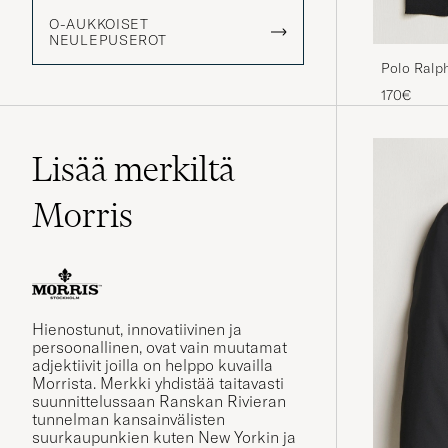
O-AUKKOISET
NEULEPUSEROT
Polo Ralp
Pullover P
170€
Lisää merkiltä
Morris
Hienostunut, innovatiivinen ja
persoonallinen, ovat vain muutamat
adjektiivit joilla on helppo kuvailla
Morrista. Merkki yhdistää taitavasti
suunnittelussaan Ranskan Rivieran
tunnelman kansainvälisten
suurkaupunkien kuten New Yorkin ja