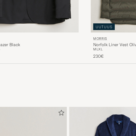
UUTUUS
MORRIS
lazer Black
Norfolk Liner Vest Oli
4
M
L
XL
230€