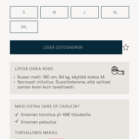
S
M
L
XL
XXL
LISÄÄ OSTOSKORIIN
LÖYDÄ OIKEA KOKO
Kuvan malli: 190 cm, 84 kg, käyttää kokoa
M
.
Normaali mitoitus. Suosittelemme, että valitset
saman koon kuin tavallisesti.
MIKSI OSTAA CARE OF CARLILTA?
Ilmainen toimitus yli 49€ tilauksille
Ilmainen palautus
TURVALLINEN MAKSU