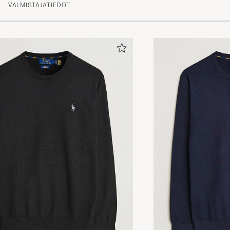
VALMISTAJATIEDOT
(26)
(1)
(3)
(2)
(0)
Bra passform
ROBERT S
OSTETTU OSOITTEESSA CAREOFCARL.SE
Skön passform och fin färg
ELENOR L
OSTETTU OSOITTEESSA CAREOFCARL.SE
Bästa kvalitet i finaste tröjan
LENA N
OSTETTU OSOITTEESSA CAREOFCARL.SE