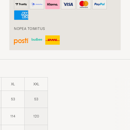
NOPEA TOIMITUS
XL
XXL
53
53
114
120