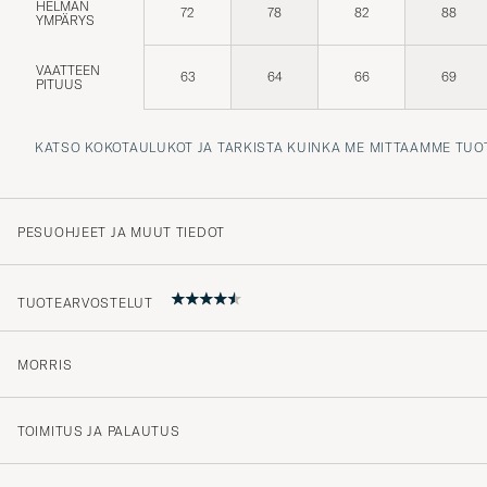
HELMAN
72
78
82
88
YMPÄRYS
VAATTEEN
63
64
66
69
PITUUS
KATSO KOKOTAULUKOT JA TARKISTA KUINKA ME MITTAAMME TUO
PESUOHJEET JA MUUT TIEDOT
TUOTEARVOSTELUT
MORRIS
4.6
TOIMITUS JA PALAUTUS
(31 Arvosana)