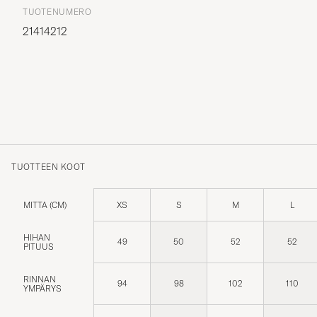
TUOTENUMERO
21414212
TUOTTEEN KOOT
MITTA (CM)
XS
S
M
L
HIHAN
49
50
52
52
PITUUS
RINNAN
94
98
102
110
YMPÄRYS