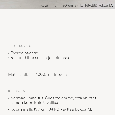
Kuvan malli: 190 cm, 84 kg, käyttää kokoa M.
TUOTEKUVAUS
• Pyöreä pääntie.
• Resorit hihansuissa ja helmassa.
Materiaali:
100% merinovilla
ISTUVUUS
Normaali mitoitus. Suosittelemme, että valitset
saman koon kuin tavallisesti.
Kuvan malli: 190 cm, 84 kg, käyttää kokoa
M
.