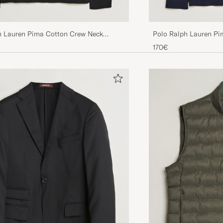
Fin kvalitet på ullen, som är mjuk. Bra passform.
MIKAEL W
OSTETTU OSOITTEESSA CAREOFCARL.SE
h Lauren Pima Cotton Crew Neck
Polo Ralph Lauren Pi
olo Black
Pullover Hunter Navy
170€
Bästa kvalitet i finaste tröjan
LENA N
OSTETTU OSOITTEESSA CAREOFCARL.SE
Skön och snygg tröja.
TOMAS T
OSTETTU OSOITTEESSA CAREOFCARL.SE
Kjempefin!
BIRGER A
OSTETTU OSOITTEESSA CAREOFCARL.NO