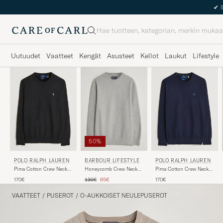
Haku
Uutuudet
Vaatteet
Kengät
Asusteet
Kellot
Laukut
Lifestyle
50%
POLO RALPH LAUREN
POLO RALPH LAUREN
BARBOUR LIFESTYLE
Pima Cotton Crew Neck
Pima Cotton Crew Neck
Honeycomb Crew Neck
Pullover Polo Black
Pullover Hunter Navy
Grey Marl
Tavallinen hinta
Alennettu hinta
170€
170€
130€
65€
VAATTEET
/
PUSEROT
/
O-AUKKOISET NEULEPUSEROT