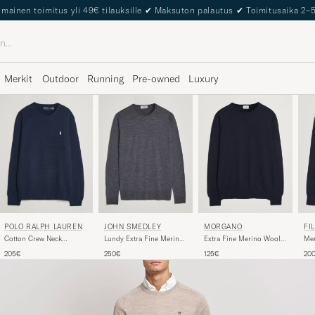
The Care of Carl Passport
Merkit
Outdoor
Running
Pre-owned
Luxury
JOHN SMEDLEY
MORGANO
FI
POLO RALPH LAUREN
Lundy Extra Fine Merino
Extra Fine Merino Wool
Me
Cotton Crew Neck
Crew Neck Charcoal
Crewneck Navy
Swe
Pullover Hunter Navy
250€
125€
20
205€