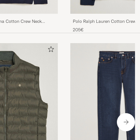
ma Cotton Crew Neck
Polo Ralph Lauren Cotton Crew N
Hunter Navy
205€