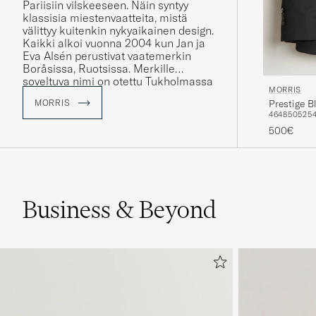
Pariisiin vilskeeseen. Näin syntyy
klassisia miestenvaatteita, mistä
välittyy kuitenkin nykyaikainen design.
Kaikki alkoi vuonna 2004 kun Jan ja
Eva Alsén perustivat vaatemerkin
Boråsissa, Ruotsissa. Merkille
soveltuva nimi on otettu Tukholmassa
MORRIS
50- ja 60-luvuilla sijainneelta
MORRIS
Prestige B
miestenpukimolta, joka kantoi nimeä
46
48
50
52
5
Morris.
500€
Business & Beyond