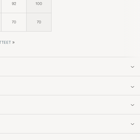
92
100
70
70
»
TTEET